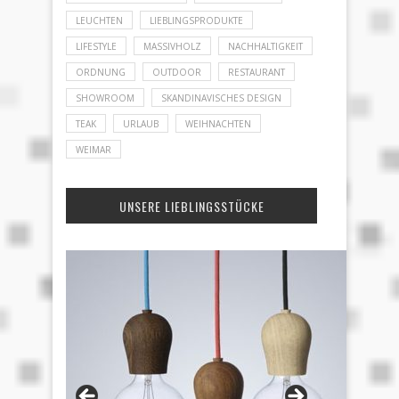
LEUCHTEN
LIEBLINGSPRODUKTE
LIFESTYLE
MASSIVHOLZ
NACHHALTIGKEIT
ORDNUNG
OUTDOOR
RESTAURANT
SHOWROOM
SKANDINAVISCHES DESIGN
TEAK
URLAUB
WEIHNACHTEN
WEIMAR
UNSERE LIEBLINGSSTÜCKE