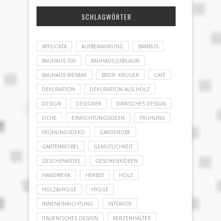
SCHLAGWÖRTER
APPLICATA
AUFBEWAHRUNG
BAMBUS
BAUHAUS 100
BAUHAUS JUBILÄUM
BAUHAUS WEIMAR
BRDR. KRÜGER
CAFÉ
DEKORATION
DEKORATION AUS HOLZ
DESIGN
DESIGNER
DÄNISCHES DESIGN
EICHE
EINRICHTUNGSIDEEN
FRÜHLING
FRÜHLINGSDEKO
GARDEROBE
GARTENMÖBEL
GEMÜTLICHKEIT
GESCHENKIDEE
GESCHENKIDEEN
HANDWERK
HERBST
HOLZ
HOLZ&HYGGE
HYGGE
INNENEINRICHTUNG
INTERIOR
ITALIENISCHES DESIGN
KERZENHALTER