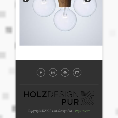
Copyright@2022 HolzDesignPur -
Impressum