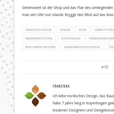
Sehenswert ist der Shop und das Flair des umliegenden 
man am Ufer von Islands Brygge den Blick auf das Wass
DÄNISCHES DESIGN
DESIGN
EICHE
EINRICHTUNG
INNENEINRICHTUNG
KOPENHAGEN
KØBENHAVNS MØB
NEW DANISH MODERN
SKANDINAVISCHES DESIGN
TIS
0
FRANZISKA
Ich liebe nordisches Design, das Rau
habe 7 Jahre lang in Kopenhagen gele
kreativen Designern und Designkonze