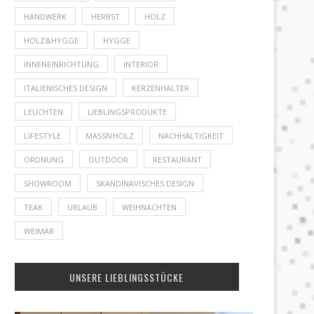
HANDWERK
HERBST
HOLZ
HOLZ&HYGGE
HYGGE
INNENEINRICHTUNG
INTERIOR
ITALIENISCHES DESIGN
KERZENHALTER
LEUCHTEN
LIEBLINGSPRODUKTE
LIFESTYLE
MASSIVHOLZ
NACHHALTIGKEIT
ORDNUNG
OUTDOOR
RESTAURANT
SHOWROOM
SKANDINAVISCHES DESIGN
TEAK
URLAUB
WEIHNACHTEN
WEIMAR
UNSERE LIEBLINGSSTÜCKE