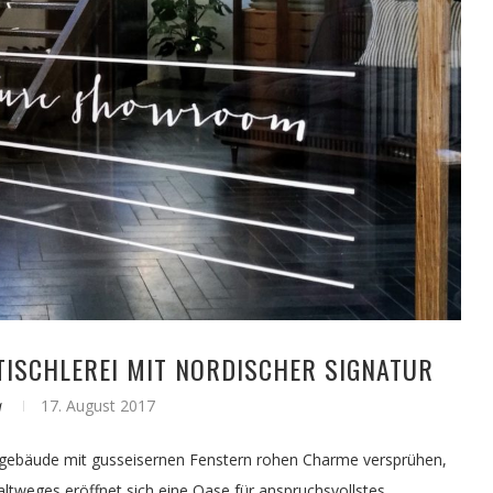
-TISCHLEREI MIT NORDISCHER SIGNATUR
a
17. August 2017
ingebäude mit gusseisernen Fenstern rohen Charme versprühen,
altweges eröffnet sich eine Oase für anspruchsvollstes