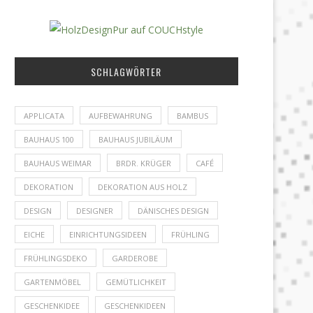
SCHLAGWÖRTER
APPLICATA
AUFBEWAHRUNG
BAMBUS
BAUHAUS 100
BAUHAUS JUBILÄUM
BAUHAUS WEIMAR
BRDR. KRÜGER
CAFÉ
DEKORATION
DEKORATION AUS HOLZ
DESIGN
DESIGNER
DÄNISCHES DESIGN
EICHE
EINRICHTUNGSIDEEN
FRÜHLING
FRÜHLINGSDEKO
GARDEROBE
GARTENMÖBEL
GEMÜTLICHKEIT
GESCHENKIDEE
GESCHENKIDEEN