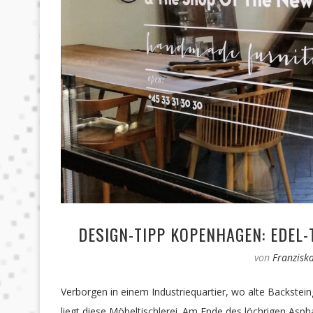
DESIGN-TIPP KOPENHAGEN: EDEL
von
Franzisk
Verborgen in einem Industriequartier, wo alte Backste
liegt diese Möbeltischlerei. Am Ende des löchrigen Asph