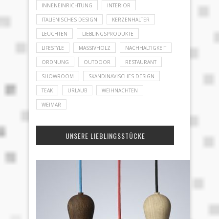
INNENEINRICHTUNG
INTERIOR
ITALIENISCHES DESIGN
KERZENHALTER
LEUCHTEN
LIEBLINGSPRODUKTE
LIFESTYLE
MASSIVHOLZ
NACHHALTIGKEIT
ORDNUNG
OUTDOOR
RESTAURANT
SHOWROOM
SKANDINAVISCHES DESIGN
TEAK
URLAUB
WEIHNACHTEN
WEIMAR
UNSERE LIEBLINGSSTÜCKE