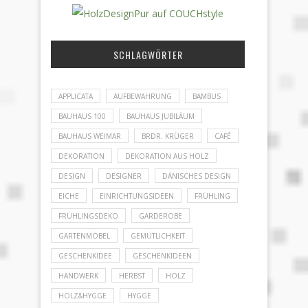
SCHLAGWÖRTER
APPLICATA
AUFBEWAHRUNG
BAMBUS
BAUHAUS 100
BAUHAUS JUBILÄUM
BAUHAUS WEIMAR
BRDR. KRÜGER
CAFÉ
DEKORATION
DEKORATION AUS HOLZ
DESIGN
DESIGNER
DÄNISCHES DESIGN
EICHE
EINRICHTUNGSIDEEN
FRÜHLING
FRÜHLINGSDEKO
GARDEROBE
GARTENMÖBEL
GEMÜTLICHKEIT
GESCHENKIDEE
GESCHENKIDEEN
HANDWERK
HERBST
HOLZ
HOLZ&HYGGE
HYGGE