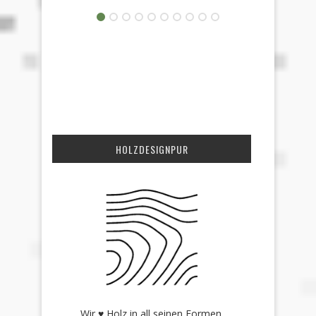
HOLZDESIGNPUR
Wir ♥ Holz in all seinen Formen.