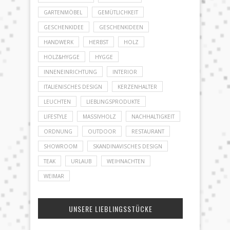
GARTENMÖBEL
GEMÜTLICHKEIT
GESCHENKIDEE
GESCHENKIDEEN
HANDWERK
HERBST
HOLZ
HOLZ&HYGGE
HYGGE
INNENEINRICHTUNG
INTERIOR
ITALIENISCHES DESIGN
KERZENHALTER
LEUCHTEN
LIEBLINGSPRODUKTE
LIFESTYLE
MASSIVHOLZ
NACHHALTIGKEIT
ORDNUNG
OUTDOOR
RESTAURANT
SHOWROOM
SKANDINAVISCHES DESIGN
TEAK
URLAUB
WEIHNACHTEN
WEIMAR
UNSERE LIEBLINGSSTÜCKE