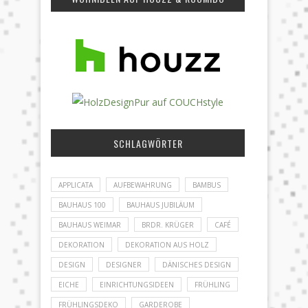
SCHLAGWÖRTER
APPLICATA
AUFBEWAHRUNG
BAMBUS
BAUHAUS 100
BAUHAUS JUBILÄUM
BAUHAUS WEIMAR
BRDR. KRÜGER
CAFÉ
DEKORATION
DEKORATION AUS HOLZ
DESIGN
DESIGNER
DÄNISCHES DESIGN
EICHE
EINRICHTUNGSIDEEN
FRÜHLING
FRÜHLINGSDEKO
GARDEROBE