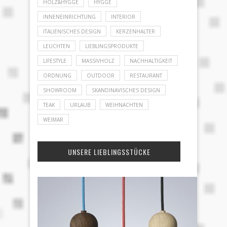
HOLZ&HYGGE
HYGGE
INNENEINRICHTUNG
INTERIOR
ITALIENISCHES DESIGN
KERZENHALTER
LEUCHTEN
LIEBLINGSPRODUKTE
LIFESTYLE
MASSIVHOLZ
NACHHALTIGKEIT
ORDNUNG
OUTDOOR
RESTAURANT
SHOWROOM
SKANDINAVISCHES DESIGN
TEAK
URLAUB
WEIHNACHTEN
WEIMAR
UNSERE LIEBLINGSSTÜCKE