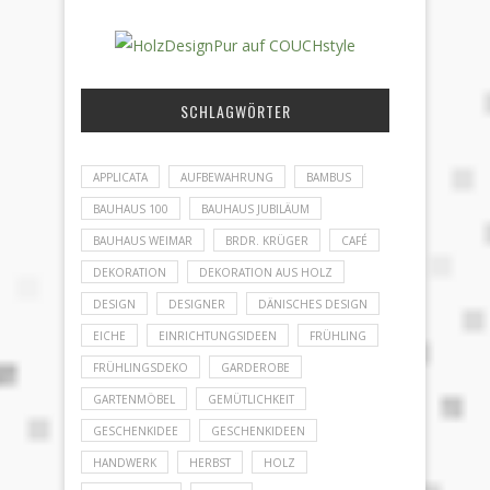
SCHLAGWÖRTER
APPLICATA
AUFBEWAHRUNG
BAMBUS
BAUHAUS 100
BAUHAUS JUBILÄUM
BAUHAUS WEIMAR
BRDR. KRÜGER
CAFÉ
DEKORATION
DEKORATION AUS HOLZ
DESIGN
DESIGNER
DÄNISCHES DESIGN
EICHE
EINRICHTUNGSIDEEN
FRÜHLING
FRÜHLINGSDEKO
GARDEROBE
GARTENMÖBEL
GEMÜTLICHKEIT
GESCHENKIDEE
GESCHENKIDEEN
HANDWERK
HERBST
HOLZ