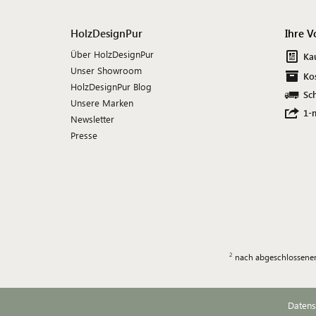
HolzDesignPur
Ihre V
Über HolzDesignPur
Ka
Unser Showroom
Ko
HolzDesignPur Blog
Sch
Unsere Marken
1-
Newsletter
Presse
nach abgeschlossener
Datens