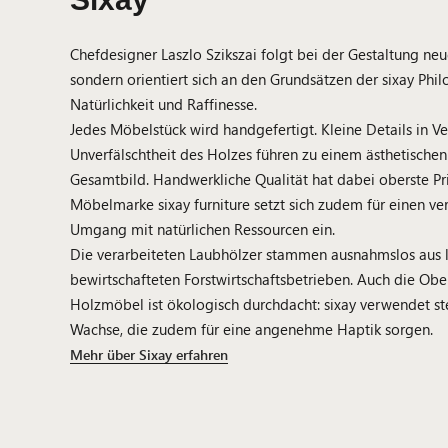
Chefdesigner Laszlo Szikszai folgt bei der Gestaltung ne
sondern orientiert sich an den Grundsätzen der sixay Philo
Natürlichkeit und Raffinesse.
Jedes Möbelstück wird handgefertigt. Kleine Details in V
Unverfälschtheit des Holzes führen zu einem ästhetisch
Gesamtbild. Handwerkliche Qualität hat dabei oberste Pri
Möbelmarke sixay furniture setzt sich zudem für einen v
Umgang mit natürlichen Ressourcen ein.
Die verarbeiteten Laubhölzer stammen ausnahmslos aus l
bewirtschafteten Forstwirtschaftsbetrieben. Auch die Ob
Holzmöbel ist ökologisch durchdacht: sixay verwendet ste
Wachse, die zudem für eine angenehme Haptik sorgen.
Mehr über Sixay erfahren