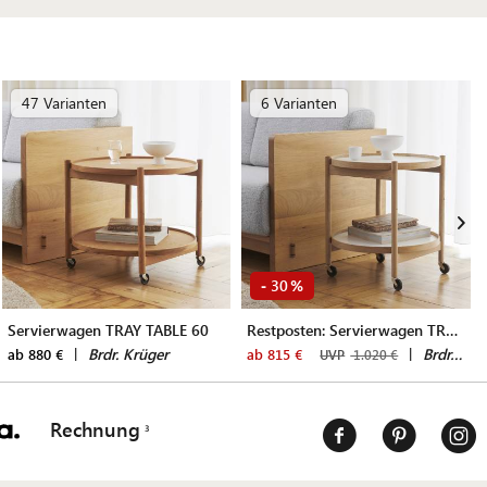
47 Varianten
6 Varianten
30
-
%
Servierwagen TRAY TABLE 60
Restposten: Servierwagen TRAY TABLE 50
|
Brdr. Krüger
|
Brdr. Krüger
ab 880 €
ab 815 €
UVP
1.020 €
Rechnung