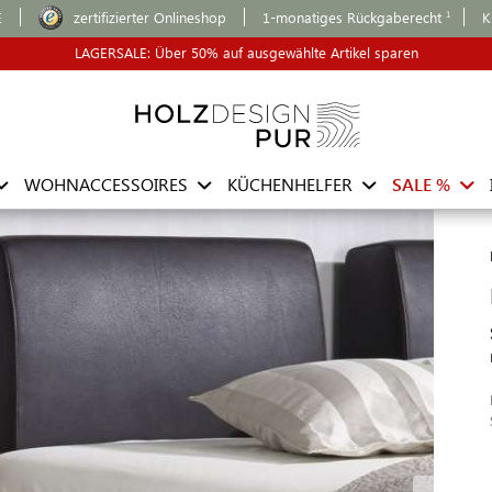
E
zertifizierter Onlineshop
1-monatiges Rückgaberecht
K
LAGERSALE: Über 50% auf ausgewählte Artikel sparen
WOHNACCESSOIRES
KÜCHENHELFER
SALE %