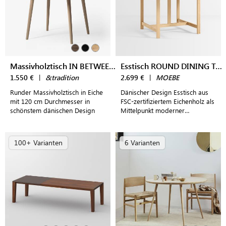
Massivholztisch IN BETWEEN SK4
Esstisch ROUND DINING TABLE
1.550 €
|
&tradition
2.699 €
|
MOEBE
Runder Massivholztisch in Eiche
Dänischer Design Esstisch aus
mit 120 cm Durchmesser in
FSC-zertifiziertem Eichenholz als
schönstem dänischen Design
Mittelpunkt moderner
Essbereiche für bis zu 6
Personen
100+ Varianten
6 Varianten