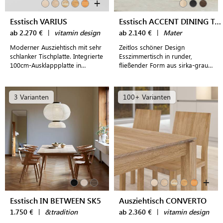
+
Esstisch VARIUS
Esstisch ACCENT DINING TABLE
ab 2.270 €
|
vitamin design
ab 2.140 €
|
Mater
Moderner Ausziehtisch mit sehr
Zeitlos schöner Design
schlanker Tischplatte. Integrierte
Esszimmertisch in runder,
100cm-Ausklappplatte in
fließender Form aus sirka-grau
Massivholz oder edler
gebeiztem oder matt lackiertem
Linoleumbeschichtung.
natürlichem Eichenholz
3 Varianten
100+ Varianten
+
Esstisch IN BETWEEN SK5
Ausziehtisch CONVERTO
1.750 €
|
&tradition
ab 2.360 €
|
vitamin design