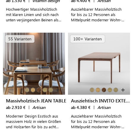
ab 1.530 €
|
vitamin design
ab 4.400 €
|
Artisan
Hochwertiger Massivholztisch
Ausziehbarer Massivholztisch
mit klaren Linien und sich nach
für bis zu 12 Personen als
unten verjüngenden Beinen als
Mittelpunkt moderner Wohn-
Mittelpunkt einladender
und Essbereiche
Essbereiche
55 Varianten
100+ Varianten
+
+
Massivholztisch JEAN TABLE
Ausziehtisch INVITO EXTENSION TABLE
ab 2.910 €
|
Artisan
ab 4.380 €
|
Artisan
Moderner Design Esstisch aus
Ausziehbarer Massivholztisch
massivem Holz in vielen Größen
für bis zu 12 Personen als
und Holzarten für bis zu acht
Mittelpunkt moderner Wohn-
Personen
und Essbereiche