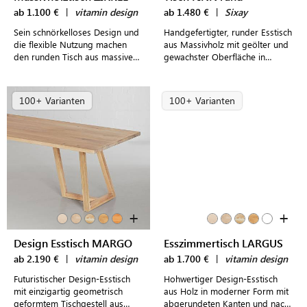
ab 1.100 €
|
vitamin design
ab 1.480 €
|
Sixay
Sein schnörkelloses Design und
Handgefertigter, runder Esstisch
die flexible Nutzung machen
aus Massivholz mit geölter und
den runden Tisch aus massivem
gewachster Oberfläche in
Holz zu einem besonderen
verschiedenen Größen
Möbelstück.
100+ Varianten
100+ Varianten
+
+
Design Esstisch MARGO
Esszimmertisch LARGUS
ab 2.190 €
|
vitamin design
ab 1.700 €
|
vitamin design
Futuristischer Design-Esstisch
Hohwertiger Design-Esstisch
mit einzigartig geometrisch
aus Holz in moderner Form mit
geformtem Tischgestell aus
abgerundeten Kanten und nach