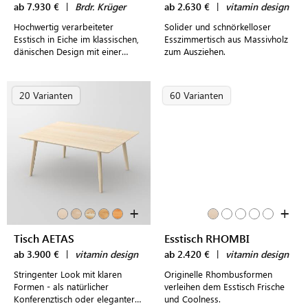
ab 7.930 €
|
Brdr. Krüger
ab 2.630 €
|
vitamin design
Hochwertig verarbeiteter
Solider und schnörkelloser
Esstisch in Eiche im klassischen,
Esszimmertisch aus Massivholz
dänischen Design mit einer
zum Ausziehen.
Länge von wahlweise 180 cm
oder 240 cm
20 Varianten
60 Varianten
+
+
Tisch AETAS
Esstisch RHOMBI
ab 3.900 €
|
vitamin design
ab 2.420 €
|
vitamin design
Stringenter Look mit klaren
Originelle Rhombusformen
Formen - als natürlicher
verleihen dem Esstisch Frische
Konferenztisch oder eleganter
und Coolness.