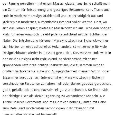
der Familie genießen – mit einem Massivholztisch aus Eiche schafft man
ein Zentrum für Entspannung und geselliges Beisammensein. Tische aus
Holz in modernem Design strahlen Stil und Dauerhaftigkeit aus und
kreieren ein modernes, authentisches Interieur voller Wärme. Dort, wo
sich das Leben abspielt, bietet ein Massivholztisch aus Eiche den nötigen
Platz für jeden Anspruch, belebt jede Räumlichkeit mit der Echtheit der
Natur. Die Entscheidung für einen Massivholztisch aus Eiche, obwohl es
sich hierbei um ein traditionelles Holz handelt, ist mittlerweile für viele
Designliebhaber wieder interessant geworden. Das massive Holz wirkt in
den neuen Designs nicht erdrückend, sondern strahlt mit seiner
spannenden Textur die richtige Stabilität aus, die zusammen mit der
großen Tischplatte für Ruhe und Ausgeglichenheit in einem Wohn- oder
Esszimmer sorgt. Je nach Interieur ist ein Massivholztisch in Eiche in
verschiedenen Farbtönen zu haben: hell oder dunkel gebeizt, geräuchert,
geölt, gekalkt oder skandinavisch-hell ganz unbehandelt. So findet sich
der richtige Tisch als ideale Ergänzung zu vorhandenen Möbeln. Alle
Tische unseres Sortiments sind mit Holz von hoher Qualität, mit Liebe
zum Detail und modernsten Technologien in Kombination mit
meisterhafter Handarbeit hergestellt.