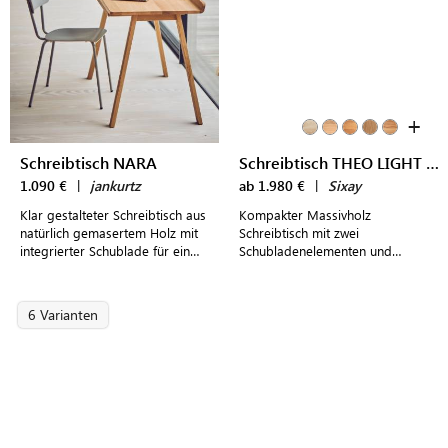
+
Schreibtisch NARA
Schreibtisch THEO LIGHT DESK
1.090 €
|
jankurtz
ab 1.980 €
|
Sixay
Klar gestalteter Schreibtisch aus
Kompakter Massivholz
natürlich gemasertem Holz mit
Schreibtisch mit zwei
integrierter Schublade für ein
Schubladenelementen und
modern eingerichtetes Home
innenliegenden Boxen -
Office
schlichtes Design trifft hohe
Funktionalität
6 Varianten