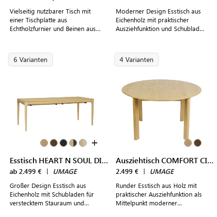
Vielseitig nutzbarer Tisch mit
Moderner Design Esstisch aus
einer Tischplatte aus
Eichenholz mit praktischer
Echtholzfurnier und Beinen aus
Ausziehfunktion und Schubladen
pulverbeschichteten Stahlrohr
für verstecktem Stauraum
für modern gestaltete
Wohnraumkonzepte
6 Varianten
4 Varianten
+
Esstisch HEART N SOUL DINING TABLE 200
Ausziehtisch COMFORT CIRCLE DINING TABLE
ab 2.499 €
|
UMAGE
2.499 €
|
UMAGE
Großer Design Esstisch aus
Runder Esstisch aus Holz mit
Eichenholz mit Schubladen für
praktischer Ausziehfunktion als
verstecktem Stauraum und
Mittelpunkt moderner
praktischer Ausziehfunktion
Esszimmer