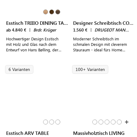
Esstisch TRIIIO DINING TABLE
Designer Schreibtisch COMPAS
ab 4.840 €
|
Brdr. Krüger
1.560 €
|
DRUGEOT MANUFACTURE
Hochwertiger Design Esstisch
Moderner Schreibtisch im
mit Holz und Glas nach dem
schmalen Design mit cleverem
Entwurf von Hans Bølling, der
Stauraum - ideal fürs Home
die Ära des „Danish Modern“
Office
wieder aufleben lässt
6 Varianten
100+ Varianten
+
Esstisch ARV TABLE
Massivholztisch LIVING