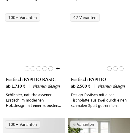
hochwertigem Echtholz
außen zeigenden ovalen Füßen
100+ Varianten
42 Varianten
+
Esstisch PAPILIO BASIC
Esstisch PAPILIO
ab 1.710 €
|
vitamin design
ab 2.500 €
|
vitamin design
Schlichter, naturbelassener
Design-Esstisch mit einer
Esstisch im modernen
Tischplatte aus zwei durch einen
Holzdesign mit einer robusten
schmalen Spalt getrennten
Tischplatte aus durchgehenden
Stammbrettern einer Asteiche
Echtholzlamellen
mit markanter Maserung
100+ Varianten
6 Varianten