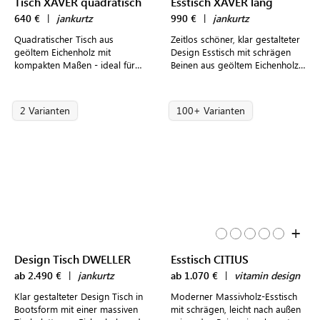
Tisch XAVER quadratisch
Esstisch XAVER lang
640 €
|
jankurtz
990 €
|
jankurtz
Quadratischer Tisch aus
Zeitlos schöner, klar gestalteter
geöltem Eichenholz mit
Design Esstisch mit schrägen
kompakten Maßen - ideal für
Beinen aus geöltem Eichenholz
kleine Küchen und im
für 4 Personen
Wohnzimmer integrierte
Essbereiche
2 Varianten
100+ Varianten
+
Design Tisch DWELLER
Esstisch CITIUS
ab 2.490 €
|
jankurtz
ab 1.070 €
|
vitamin design
Klar gestalteter Design Tisch in
Moderner Massivholz-Esstisch
Bootsform mit einer massiven
mit schrägen, leicht nach außen