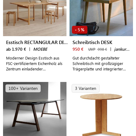
5
-
%
Esstisch RECTANGULAR DINING TABLE
Schreibtisch DESK
ab 1.970 €
|
MOEBE
950 €
|
jankurtz
UVP
998 €
Moderner Design Esstisch aus
Gut durchdacht gestalteter
FSC-zertifiziertem Eichenholz als
Schreibtisch mit großzügiger
Zentrum einladender
Trägerplatte und integrierter
Essbereiche
Schublade im spannenden
Materialmix aus geöltem
Eichenholz und schwarzem
100+ Varianten
3 Varianten
Linoleum