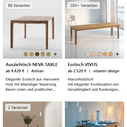
88 Varianten
100+ Varianten
+
+
Ausziehtisch NEVA TABLE
Esstisch VIVUS
ab 4.420 €
|
Artisan
ab 2.520 €
|
vitamin design
Eleganter Esstisch aus massivem
Massivholztisch
Holz mit lebendiger Maserung,
mit eleganter Kombination von
klaren Linien und praktischer
Geradlinigkeit und Rundungen -
Ausziehfunktion
inklusive Butterfly-
Ausklappplatten
2 Varianten