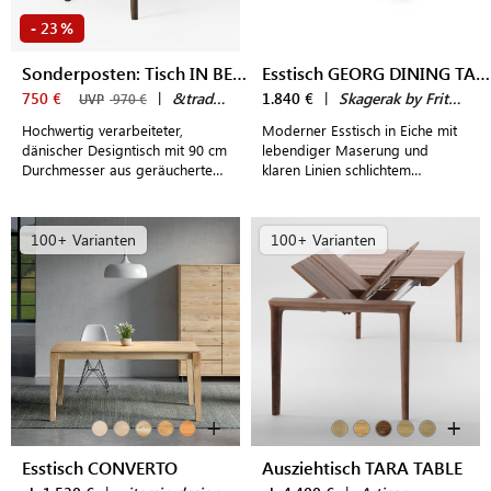
23
-
%
Sonderposten: Tisch IN BETWEEN SK3
Esstisch GEORG DINING TABLE
750 €
|
&tradition
1.840 €
|
Skagerak by Fritz Hansen
UVP
970 €
Hochwertig verarbeiteter,
Moderner Esstisch in Eiche mit
dänischer Designtisch mit 90 cm
lebendiger Maserung und
Durchmesser aus geräuchertem
klaren Linien schlichtem
Eichenholz
nordischen Design
100+ Varianten
100+ Varianten
+
+
Esstisch CONVERTO
Ausziehtisch TARA TABLE