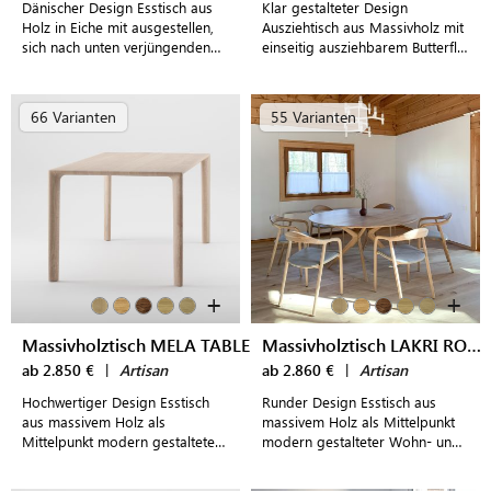
Dänischer Design Esstisch aus
Klar gestalteter Design
Holz in Eiche mit ausgestellen,
Ausziehtisch aus Massivholz mit
sich nach unten verjüngenden
einseitig ausziehbarem Butterfly-
Beinen als Mittelpunkt moderner
System für modern
Essbereiche
eingerichtete Esszimmer
66 Varianten
55 Varianten
+
+
Massivholztisch MELA TABLE
Massivholztisch LAKRI ROUND
ab 2.850 €
|
Artisan
ab 2.860 €
|
Artisan
Hochwertiger Design Esstisch
Runder Design Esstisch aus
aus massivem Holz als
massivem Holz als Mittelpunkt
Mittelpunkt modern gestalteter
modern gestalteter Wohn- und
Wohn- und Essbereiche
Essbereiche