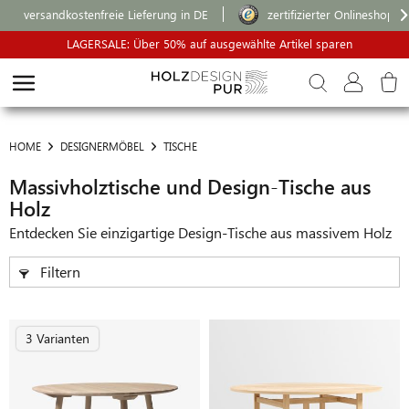
versandkostenfreie Lieferung in DE
zertifizierter Onlineshop
LAGERSALE: Über 50% auf ausgewählte Artikel sparen
HOME
DESIGNERMÖBEL
TISCHE
Massivholztische und Design-Tische aus
Holz
Entdecken Sie einzigartige Design-Tische aus massivem Holz
Filtern
3 Varianten