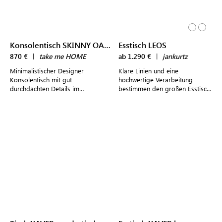
Konsolentisch SKINNY OAK XL
Esstisch LEOS
870 €
|
take me HOME
ab 1.290 €
|
jankurtz
Minimalistischer Designer
Klare Linien und eine
Konsolentisch mit gut
hochwertige Verarbeitung
durchdachten Details im
bestimmen den großen Esstisch
spannenden Mix aus Holz und
mit Echtholzfurnier in Nussbaum
Metall
oder Eiche im schlichten Design