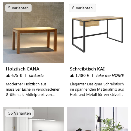
5 Varianten
6 Varianten
Holztisch CANA
Schreibtisch KAI
ab 675 €
|
jankurtz
ab 1.480 €
|
take me HOME
Moderner Holztisch aus
Eleganter Designer Schreibtisch
massiver Eiche in verschiedenen
im spannenden Materialmix aus
Größen als Mittelpunkt von
Holz und Metall für ein stilvoll
Küche und Esszimmer
eingerichtetes Home Office
56 Varianten