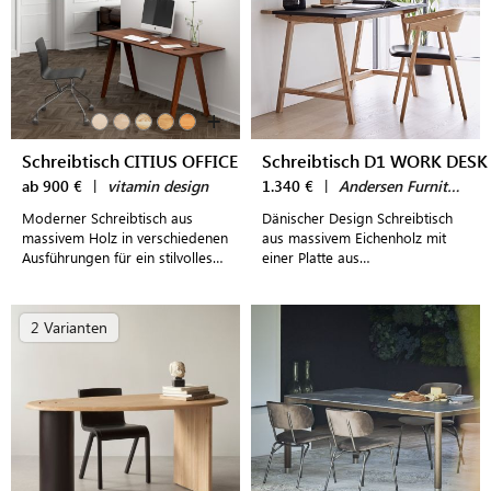
+
Schreibtisch CITIUS OFFICE
Schreibtisch D1 WORK DESK
ab 900 €
|
vitamin design
1.340 €
|
Andersen Furniture
Moderner Schreibtisch aus
Dänischer Design Schreibtisch
massivem Holz in verschiedenen
aus massivem Eichenholz mit
Ausführungen für ein stilvolles
einer Platte aus
Arbeiten im Home Office
anthrazitfarbenem Linoeum und
praktischen Ablagen für ein
modern eingerichtetes Home
2 Varianten
Office