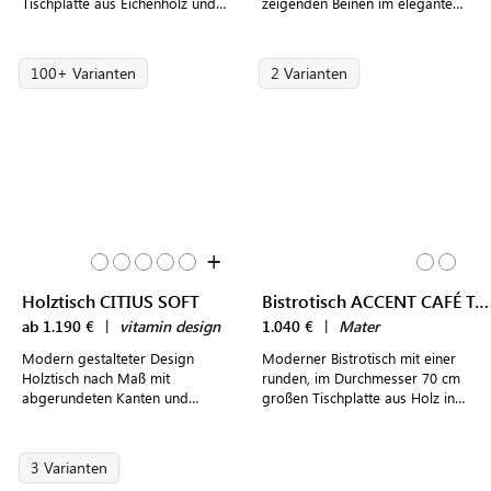
Tischplatte aus Eichenholz und
zeigenden Beinen im eleganten
leicht nach außen zeigenden,
Design
markanten Tischbeinen
100+ Varianten
2 Varianten
+
Holztisch CITIUS SOFT
Bistrotisch ACCENT CAFÉ TABLE
ab 1.190 €
|
vitamin design
1.040 €
|
Mater
Modern gestalteter Design
Moderner Bistrotisch mit einer
Holztisch nach Maß mit
runden, im Durchmesser 70 cm
abgerundeten Kanten und
großen Tischplatte aus Holz in
ausgestellten Tischbeinen
heller und dunkler Eiche
3 Varianten