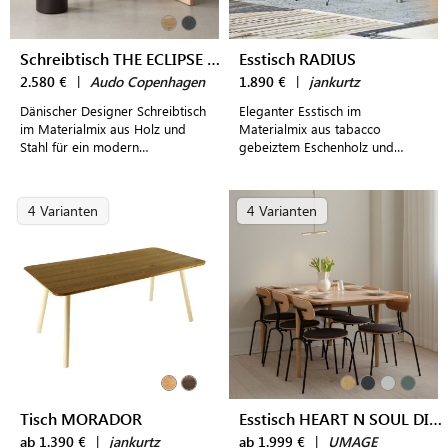
Schreibtisch THE ECLIPSE DESK
Esstisch RADIUS
2.580 €
|
Audo Copenhagen
1.890 €
|
jankurtz
Dänischer Designer Schreibtisch
Eleganter Esstisch im
im Materialmix aus Holz und
Materialmix aus tabacco
Stahl für ein modern
gebeiztem Eschenholz und
eingerichtetes Home Office
dunkelgrauer Keramik für sechs
Personen
4 Varianten
4 Varianten
Tisch MORADOR
Esstisch HEART N SOUL DINING TABLE 120
ab 1.390 €
|
jankurtz
ab 1.999 €
|
UMAGE