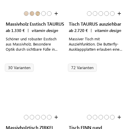
+
+
Massivholz Esstisch TAURUS
Tisch TAURUS ausziehbar
ab 1.330 €
|
vitamin design
ab 2.720 €
|
vitamin design
Schöner und robuster Esstisch
Massiver Tisch mit
aus Massivholz. Besondere
Ausziehfunktion. Die Butterfly-
Optik durch sichtbare Füße in
Ausklappplatten erlauben eine
der Tischplatte.
max. Länge von 4 m.
30 Varianten
72 Varianten
+
+
Massivholztisch ZIRKEL
Tisch FINN rund