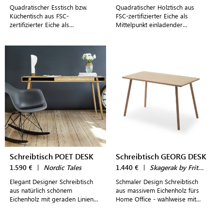
Quadratischer Esstisch bzw.
Quadratischer Holztisch aus
Küchentisch aus FSC-
FSC-zertifizierter Eiche als
zertifizierter Eiche als
Mittelpunkt einladender
Mittelpunkt einladender
Tischgruppen im Esszimmer
Tischgruppen
oder in der Küche
Schreibtisch POET DESK
Schreibtisch GEORG DESK
1.590 €
|
Nordic Tales
1.440 €
|
Skagerak by Fritz Hansen
Elegant Designer Schreibtisch
Schmaler Design Schreibtisch
aus natürlich schönem
aus massivem Eichenholz fürs
Eichenholz mit geraden Linien
Home Office - wahlweise mit
und gut durchdachten Details
oder ohne Schublade