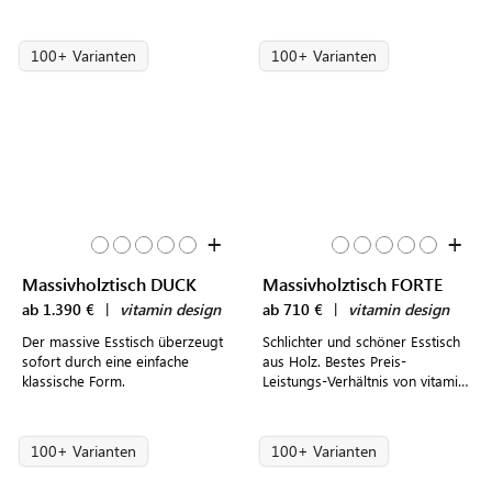
Esszimmertisch schafft der Tisch
stilvolles Ambiente
100+ Varianten
100+ Varianten
+
+
Massivholztisch DUCK
Massivholztisch FORTE
ab 1.390 €
|
vitamin design
ab 710 €
|
vitamin design
Der massive Esstisch überzeugt
Schlichter und schöner Esstisch
sofort durch eine einfache
aus Holz. Bestes Preis-
klassische Form.
Leistungs-Verhältnis von vitamin
design.
100+ Varianten
100+ Varianten