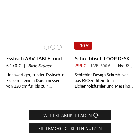
10
-
%
Esstisch ARV TABLE rund
Schreibtisch LOOP DESK
6.170 €
|
Brdr. Krüger
799 €
|
We Do Wood
UVP
890 €
Hochwertiger, runder Esstisch in
Schlichter Design Schreibtisch
Eiche mit einem Durchmesser
aus FSC-zertifiziertem
von 120 cm für bis zu 4
Eichenholzfurnier und Messing
Personen im modernen,
zur Anbringungen an der Wand
dänischen Design
WEITERE ARTIKEL LADEN
FILTERMÖGLICHKEITEN NUTZEN