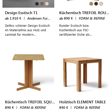
Design Esstisch T1
Küchentisch TREFOIL ROUND TABLE
ab 1.910 €
|
Andersen Furniture
ab 890 €
|
FORM & REFINE
Zeitlos schöner Design Esstisch
Runder Esstisch bzw.
im Materialmix aus Holz und
Küchentisch aus FSC-
Laminat für modern
zertifizierter Eiche als
eingerichtete Essbereiche
Mittelpunkt einladender
Tischgruppen für bis zu drei
Personen
Küchentisch TREFOIL SQUARE TABLE
Holztisch ELEMENT TABLE
890 €
|
FORM & REFINE
840 €
|
FORM & REFINE