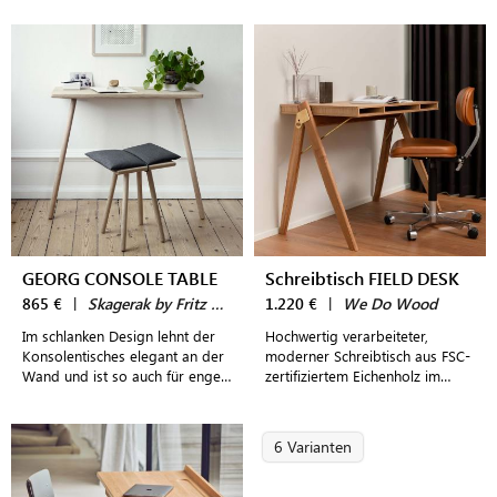
GEORG CONSOLE TABLE
Schreibtisch FIELD DESK
865 €
|
Skagerak by Fritz Hansen
1.220 €
|
We Do Wood
Im schlanken Design lehnt der
Hochwertig verarbeiteter,
Konsolentisches elegant an der
moderner Schreibtisch aus FSC-
Wand und ist so auch für enge
zertifiziertem Eichenholz im
Wohnräume bestens geeignet
dänischen Design für ein stilvoll
eingerichtetes Home Office
6 Varianten