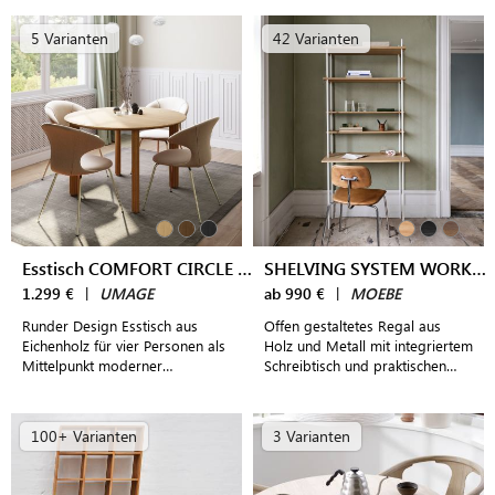
5 Varianten
42 Varianten
Esstisch COMFORT CIRCLE DINING TABLE
SHELVING SYSTEM WORKSPACE Schreibtisch
1.299 €
|
UMAGE
ab 990 €
|
MOEBE
Runder Design Esstisch aus
Offen gestaltetes Regal aus
Eichenholz für vier Personen als
Holz und Metall mit integriertem
Mittelpunkt moderner
Schreibtisch und praktischen
Esszimmer
Ablagen als flexible Home
Office Lösung
100+ Varianten
3 Varianten