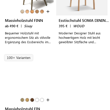
+
Massivholzstuhl FINN
Esstischstuhl SOMA DINING CHAIR
ab 490 €
|
Sixay
395 €
|
WOUD
Bequemer Holzstuhl mit
Moderner Designer Stuhl aus
ergonomischem Sitz als stilvolle
hochwertigem Holz mit leicht
Ergänzung des Essbereichs im
gewölbter Sitzfläche und
eigenen Zuhause
Rückenlehne für einen
komfortablen Sitz
100+ Varianten
+
Massivholzstuhl FIN