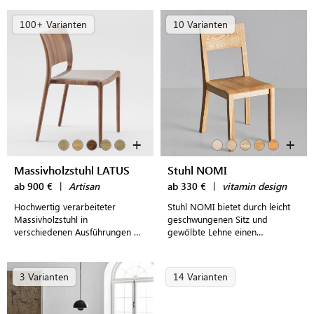
passendem Sitzpolster in
und Rückenflächen aus Batyline-
verschiedenen Farben
Bezug
100+ Varianten
10 Varianten
+
+
Massivholzstuhl LATUS
Stuhl NOMI
ab 900 €
|
Artisan
ab 330 €
|
vitamin design
Hochwertig verarbeiteter
Stuhl NOMI bietet durch leicht
Massivholzstuhl in
geschwungenen Sitz und
verschiedenen Ausführungen mit
gewölbte Lehne einen
frei wählbarer Polsterung,
angenehmen Sitzkomfort. Die
verschiedenen Bezügen und
natürliche Maserung im Holz
praktischer Stapelfunktion
macht jeden Stuhl zum Unikat.
3 Varianten
14 Varianten