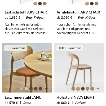
Esstischstuhl ARV CHAIR
Armlehnstuhl ARV CHAIR
ab 1.610 €
|
Brdr. Krüger
ab 2.050 €
|
Brdr. Krüger
Aus Eichenholz gefertigter,
Klassischer Armlehnstuhl mit
klassischer Stuhl mit Geflecht
stabilem Holzgestell und
aus Papierkordeln als stilvolle
hochwertigem Geflecht aus
Ergänzung für den Esstisch
Papierkordeln für modern
gestaltete Esszimmer und
Restaurants
88 Varianten
100+ Varianten
+
+
Esszimmerstuhl JANU
Holzstuhl NEVA LIGHT
ab 570 €
|
Insan
ab 860 €
|
Artisan