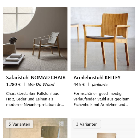
Wohn- und Essbereiche
Safaristuhl NOMAD CHAIR
Armlehnstuhl KELLEY
1.280 €
|
We Do Wood
445 €
|
jankurtz
Charakterstarker Faltstuhl aus
Formschöner, geschmeidig
Holz, Leder und Leinen als
verlaufender Stuhl aus geöltem
moderne Neuinterpretation des
Eichenholz mit Armlehne und
klassischen Safaristuhls
hochwertigem steingrauem
Lodenbezug
5 Varianten
3 Varianten