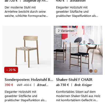
ab 720 €
|
Skagerak by Fritz Hansen
490 €
|
&tradition
Der moderne Stuhl mit
Eleganter Holzstuhl mit
Armlehne besticht durch seine
gewebter Sitzfläche und
weiche, schlichte Formsprache
praktischer Stapelfunktion als
im typisch skandinavischen
stilvolle Ergänzung moderner
Design
Wohn- und Essbereiche
2 Varianten
20
-
%
Sonderposten: Holzstuhl BETTY TK1
Shaker-Stuhl F CHAIR
390 €
|
&tradition
ab 730 €
|
Brdr. Krüger
UVP
490 €
Eleganter Holzstuhl mit
Komfortables Sitzen auf dem
gewebter Sitzfläche und
modernen Shaker-Stuhl aus Holz
praktischer Stapelfunktion als
mit komfortablem Geflecht in
stilvolle Ergänzung moderner
verschiedenen Ausführungen