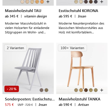
+
+
Massivholzstuhl TAU
Esstischstuhl KORONA
ab 345 €
|
vitamin design
ab 595 €
|
Insan
Moderner Massivholzstuhl in
Moderne Neuinterpretation des
vielen Holzarten für einladende
klassischen Windsorstuhles aus
Sitzgruppen im Wohn- und
Holz mit komfortablem
Esszimmer
Sitzpolster als stilvoller
Esstischstuhl
2 Varianten
100+ Varianten
+
20
-
%
Sonderposten: Esstischstuhl KORONA
Massivholzstuhl TANKA
575 €
|
Insan
ab 590 €
|
Artisan
UVP
720 €