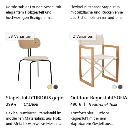
Komfortabler Lounge Sessel mit
Flexibel nutzbarer Stapelstuhl
elegantem Holzgestell und
mit Sitzfläche und Rückenlehne
hochwertigen Bezügen im
aus Eichenholzfurnier und einem
dänischen Design
Gestell aus Messing oder
schwarzem Stahl für modern
gestaltete Wohnräume
38 Varianten
2 Varianten
Stapelstuhl CURIOUS gepolstert
Outdoor Regiestuhl SOFIA DIRECTOR CHAIR
299 €
|
UMAGE
490 €
|
Traditional Teak
Flexibel nutzbarer Stapelstuhl im
Komfortabler Outdoor
modernen Materialmix aus Holz
Regiestuhl mit einem
und Metall - wahlweise Messing
klappbarem Gestell aus
oder schwarzem Stahl - mitt
Teakholz und gepolsterten Sitz-