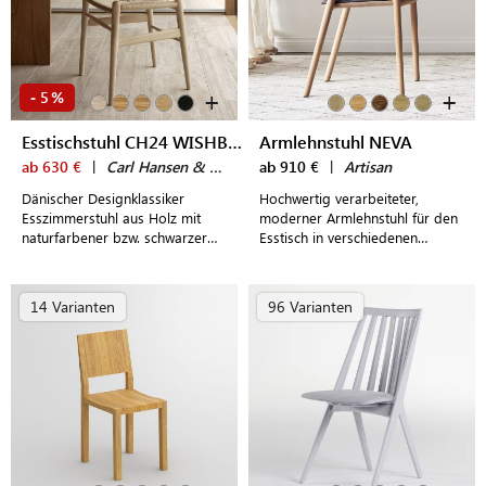
+
+
5
-
%
Esstischstuhl CH24 WISHBONE CHAIR
Armlehnstuhl NEVA
ab 630 €
|
Carl Hansen & Søn
ab 910 €
|
Artisan
Dänischer Designklassiker
Hochwertig verarbeiteter,
Esszimmerstuhl aus Holz mit
moderner Armlehnstuhl für den
naturfarbener bzw. schwarzer
Esstisch in verschiedenen
Naturkordel - der wohl
Ausführungen mit frei wählbarer
bekannteste Entwurf Hans J.
Polsterung
Wegners
14 Varianten
96 Varianten