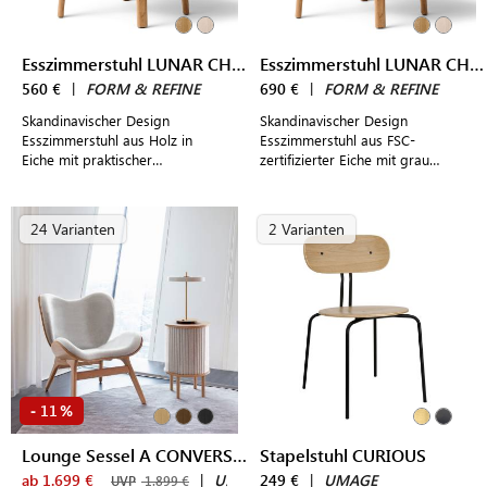
Esszimmerstuhl LUNAR CHAIR
Esszimmerstuhl LUNAR CHAIR gepolstert
560 €
|
FORM & REFINE
690 €
|
FORM & REFINE
Skandinavischer Design
Skandinavischer Design
Esszimmerstuhl aus Holz in
Esszimmerstuhl aus FSC-
Eiche mit praktischer
zertifizierter Eiche mit grau
Stapelfunktion für modern
gepolsterter Sitzfläche und
gestaltete Wohn- und
praktischer Stapelfunktion
Essbereiche
24 Varianten
2 Varianten
11
-
%
Lounge Sessel A CONVERSATION PIECE LOW
Stapelstuhl CURIOUS
ab 1.699 €
|
UMAGE
249 €
|
UMAGE
UVP
1.899 €