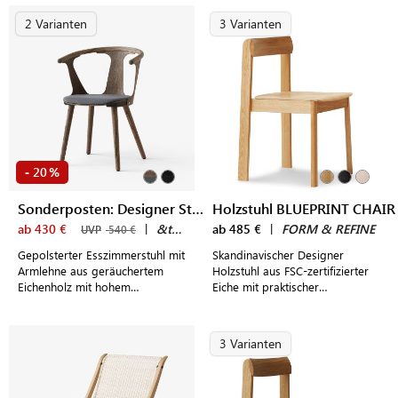
2 Varianten
3 Varianten
20
-
%
Sonderposten: Designer Stuhl IN BETWEEN SK2
Holzstuhl BLUEPRINT CHAIR
ab 430 €
|
&tradition
ab 485 €
|
FORM & REFINE
UVP
540 €
Gepolsterter Esszimmerstuhl mit
Skandinavischer Designer
Armlehne aus geräuchertem
Holzstuhl aus FSC-zertifizierter
Eichenholz mit hohem
Eiche mit praktischer
Sitzkomfort im modernen,
Stapelfunktion für modern
dänischen Design
gestaltete Wohn- und
Essbereiche
3 Varianten