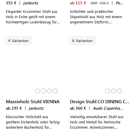
355 €
|
jankurtz
ab 155 €
|
Pedrali
UVP
195 €
Eleganter Esszimmer Stuhl aus
Schlichter und praktischer
Holz in Eiche geölt mit einem
Stapelstuhl aus Holz mit einem
hochwertigen Lodenbezug für
angenehmem Sitzform.
moderne Wohnkonzepte
Modernes Design made in Italy.
4 Varianten
6 Varianten
Massivholz-Stuhl VIENNA
Design Stuhl CO DINING CHAIR
ab 295 €
|
jankurtz
ab 360 €
|
Audo Copenhagen
Klassischer Holzstuhl aus
Vielseitig einsetzbarer Stuhl aus
geöltem Eichenholz oder farbig
Holz und Metall für heimische
lackiertem Buchenholz für
Esszimmer, Arbeitszimmer,