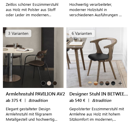
Zeitlos schöner Esszimmerstuhl
Hochwertig verarbeiteter,
aus Holz mit Polster aus Stoff
moderner Holzstuhl in
oder Leder im modernen
verschiedenen Ausführungen mit
Design
frei wählbarer Polsterung für
höchsten Sitzkomfort
3 Varianten
6 Varianten
+
Armlehnstuhl PAVILION AV2
Designer Stuhl IN BETWEEN SK2
ab 375 €
|
&tradition
ab 540 €
|
&tradition
Elegant gestalteter Design
Gepolsterter Esszimmerstuhl mit
Armlehnstuhl mit filigranem
Armlehne aus Holz mit hohem
Metallgestell und hochwertig
Sitzkomfort im modernen,
verarbeiteter Sitz- und
dänischen Design
Rückenfläche aus Holzfurnier