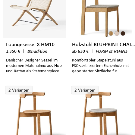
Loungesessel X HM10
Holzstuhl BLUEPRINT CHAIR gepolstert
1.350 €
|
&tradition
ab 630 €
|
FORM & REFINE
Dänischer Designer Sessel im
Komfortabler Stapelstuhl aus
modernen Materialmix aus Holz
FSC-zertifiziertem Eichenholz mit
und Rattan als Statementpiece
gepolsterter Sitzfläche für
im Wohnzimmer, Arbeitszimmer
modern gestaltete Wohn- und
oder Schlafzimmer
Essbereiche
2 Varianten
2 Varianten