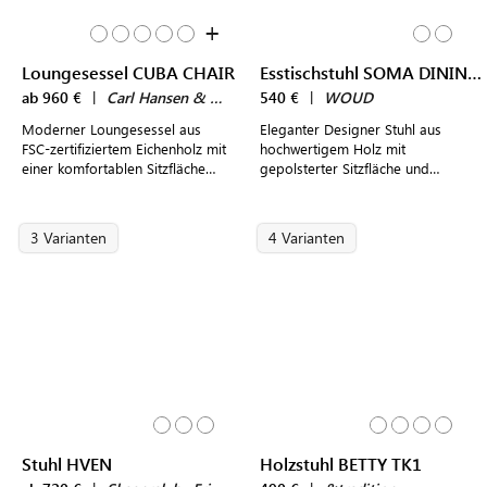
+
Loungesessel CUBA CHAIR
Esstischstuhl SOMA DINING CHAIR gepolstert
ab 960 €
|
Carl Hansen & Søn
540 €
|
WOUD
Moderner Loungesessel aus
Eleganter Designer Stuhl aus
FSC-zertifiziertem Eichenholz mit
hochwertigem Holz mit
einer komfortablen Sitzfläche
gepolsterter Sitzfläche und
aus Baumwollgurten
leicht gewölbter Rückenlehne für
einen komfortablen Sitz
3 Varianten
4 Varianten
Stuhl HVEN
Holzstuhl BETTY TK1