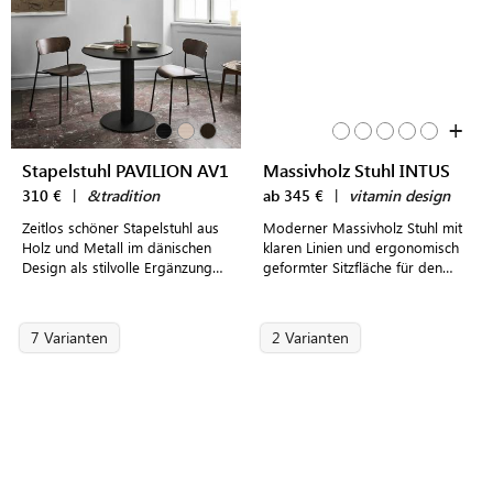
+
Stapelstuhl PAVILION AV1
Massivholz Stuhl INTUS
310 €
|
&tradition
ab 345 €
|
vitamin design
Zeitlos schöner Stapelstuhl aus
Moderner Massivholz Stuhl mit
Holz und Metall im dänischen
klaren Linien und ergonomisch
Design als stilvolle Ergänzung
geformter Sitzfläche für den
modern eingerichteter
Esstisch
Essbereiche, Arbeitszimmer
oder Küchen
7 Varianten
2 Varianten