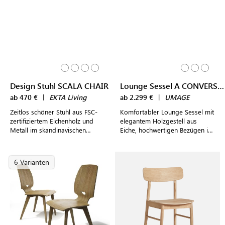
Design Stuhl SCALA CHAIR
Lounge Sessel A CONVERSATION PIECE TALL
ab 470 €
|
EKTA Living
ab 2.299 €
|
UMAGE
Zeitlos schöner Stuhl aus FSC-
Komfortabler Lounge Sessel mit
zertifiziertem Eichenholz und
elegantem Holzgestell aus
Metall im skandinavischen
Eiche, hochwertigen Bezügen im
Design als bequeme
dänischen Design
Sitzgelegenheit für Ess- und
Arbeitszimmer
6 Varianten