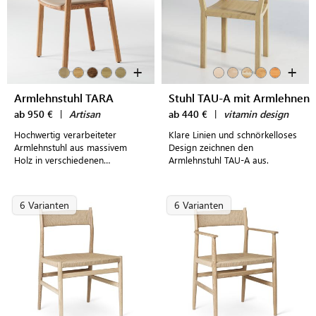
+
+
Armlehnstuhl TARA
Stuhl TAU-A mit Armlehnen
ab 950 €
|
Artisan
ab 440 €
|
vitamin design
Hochwertig verarbeiteter
Klare Linien und schnörkelloses
Armlehnstuhl aus massivem
Design zeichnen den
Holz in verschiedenen
Armlehnstuhl TAU-A aus.
Ausführungen mit frei wählbarer
Polsterung und praktischer
Stapelfunktion
6 Varianten
6 Varianten