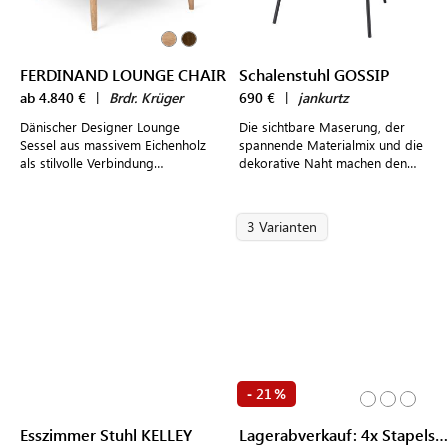
FERDINAND LOUNGE CHAIR
Schalenstuhl GOSSIP
ab 4.840 €
|
Brdr. Krüger
690 €
|
jankurtz
Dänischer Designer Lounge
Die sichtbare Maserung, der
Sessel aus massivem Eichenholz
spannende Materialmix und die
als stilvolle Verbindung
dekorative Naht machen den
klassischen Handwerks und
eleganten Schalenstuhl aus Holz
moderner High-Tech-Fertigung
zu einem wahren Blickfang
3 Varianten
21
-
%
Esszimmer Stuhl KELLEY
Lagerabverkauf: 4x Stapelstuhl KUADRA 1331