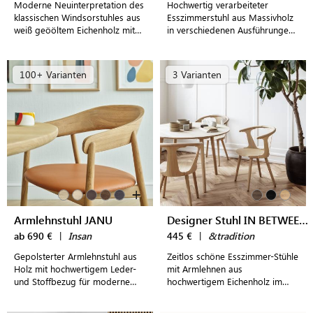
Moderne Neuinterpretation des
Hochwertig verarbeiteter
klassischen Windsorstuhles aus
Esszimmerstuhl aus Massivholz
weiß geööltem Eichenholz mit
in verschiedenen Ausführungen
komfortablem Sitzpolster
und frei wählbarer Polsterung
für höchsten Sitzkomfort
100+ Varianten
3 Varianten
+
Armlehnstuhl JANU
Designer Stuhl IN BETWEEN SK1
ab 690 €
|
Insan
445 €
|
&tradition
Gepolsterter Armlehnstuhl aus
Zeitlos schöne Esszimmer-Stühle
Holz mit hochwertigem Leder-
mit Armlehnen aus
und Stoffbezug für moderne
hochwertigem Eichenholz im
Wohn- und Esszimmer
dänischen Design