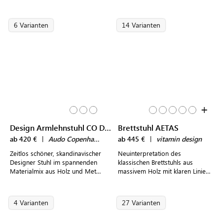
gemütliche, rustikale Akzente im
Büro- und Konferenzräume im
modernen Design
modernen, dänischen Design
6 Varianten
14 Varianten
+
Design Armlehnstuhl CO DINING CHAIR
Brettstuhl AETAS
ab 420 €
|
Audo Copenhagen
ab 445 €
|
vitamin design
Zeitlos schöner, skandinavischer
Neuinterpretation des
Designer Stuhl im spannenden
klassischen Brettstuhls aus
Materialmix aus Holz und Metall
massivem Holz mit klaren Linien
mit Armlehnen
und leicht ausgestellten Beinen
4 Varianten
27 Varianten