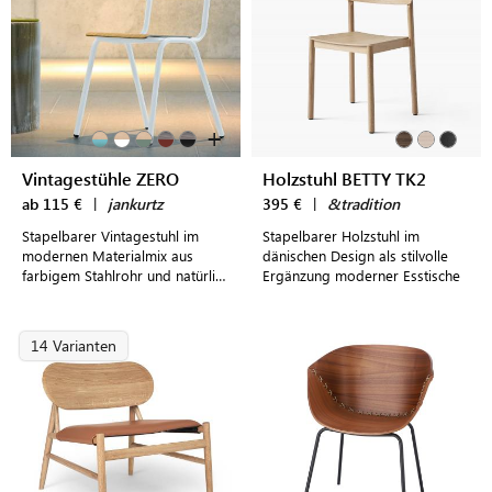
+
Vintagestühle ZERO
Holzstuhl BETTY TK2
ab 115 €
|
jankurtz
395 €
|
&tradition
Stapelbarer Vintagestuhl im
Stapelbarer Holzstuhl im
modernen Materialmix aus
dänischen Design als stilvolle
farbigem Stahlrohr und natürlich
Ergänzung moderner Esstische
gemasertem Echtholzfurnier
14 Varianten