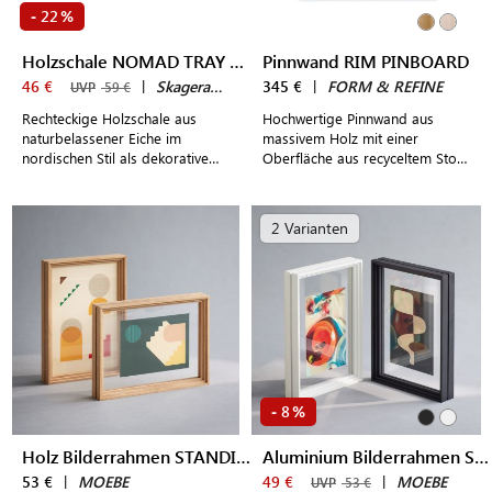
22
-
%
Holzschale NOMAD TRAY SMALL
Pinnwand RIM PINBOARD
46 €
|
Skagerak by Fritz Hansen
345 €
|
FORM & REFINE
UVP
59 €
Rechteckige Holzschale aus
Hochwertige Pinnwand aus
naturbelassener Eiche im
massivem Holz mit einer
nordischen Stil als dekorative
Oberfläche aus recyceltem Stoff
Ablage
für mehr Ordnung und
Inspiration im eigenen Zuhause
2 Varianten
8
-
%
Holz Bilderrahmen STANDING FRAME A5
Aluminium Bilderrahmen STANDING FRAME A5
53 €
|
MOEBE
49 €
|
MOEBE
UVP
53 €