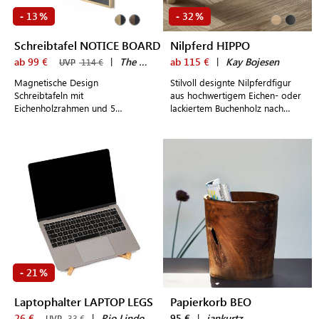
13
32
-
%
-
%
Schreibtafel NOTICE BOARD
Nilpferd HIPPO
ab 99 €
|
The Oak Men
ab 115 €
|
Kay Bojesen
UVP
114 €
Magnetische Design
Stilvoll designte Nilpferdfigur
Schreibtafeln mit
aus hochwertigem Eichen- oder
Eichenholzrahmen und 5
lackiertem Buchenholz nach
Magneten für Notizen &
traditionellem dänischen Design
Erinnerungen
21
-
%
Laptophalter LAPTOP LEGS
Papierkorb BEO
26 €
|
Rio Lindo
95 €
|
jankurtz
UVP
33 €