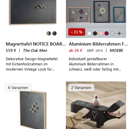
+
31
-
%
Magnettafel NOTICE BOARD (L)
Aluminium Bilderrahmen FRAME
159 €
|
The Oak Men
ab 26 €
|
MOEBE
UVP
29 €
Dekorative Design Magnettafel
Individuell gestaltbarer
mit Eichenholzrahmen im
Aluminium Bilderrahmen in
modernen Vintage Look für
schwarz, weiß oder farbig mit
persönliche Erinnerungen und
transparenten Plexiglasplatten
Notizen
6 Varianten
2 Varianten