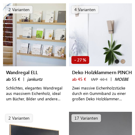
Bilderrahmen aus Holz nicht von
Nöten
2 Varianten
4 Varianten
27
-
%
Wandregal ELL
Deko Holzklammern PINCH
ab 55 €
|
jankurtz
ab 45 €
|
MOEBE
UVP
60 €
Schlichtes, elegantes Wandregal
Zwei massive Eichenholzstücke
aus massivem Eichenholz, ideal
durch ein Gummiband zu einer
um Bücher, Bilder und andere
großen Deko Holzklammer
Dekoelemente gekonnt in Szene
verbunden
zu setzen
2 Varianten
17 Varianten