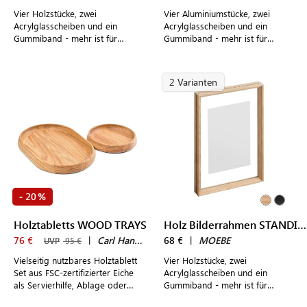
Vier Holzstücke, zwei
Vier Aluminiumstücke, zwei
Acrylglasscheiben und ein
Acrylglasscheiben und ein
Gummiband - mehr ist für
Gummiband - mehr ist für
diesen stehenden Design
diesen stehenden Design
Bilderrahmen aus Holz nicht von
Bilderrahmen nicht von Nöten
Nöten
2 Varianten
20
-
%
Holztabletts WOOD TRAYS
Holz Bilderrahmen STANDING FRAME A4
76 €
|
Carl Hansen & Søn
68 €
|
MOEBE
UVP
95 €
Vielseitig nutzbares Holztablett
Vier Holzstücke, zwei
Set aus FSC-zertifizierter Eiche
Acrylglasscheiben und ein
als Servierhilfe, Ablage oder
Gummiband - mehr ist für
Wohnaccessoire
diesen stehenden Design