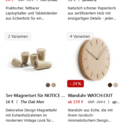
Praktischer, faltbarer
Natürlich schöner Papierkorb
Laptophalter und Tabletständer
aus zertifiziertem Holz mit
aus Eichenholz für ein
einzigartigen Details - jeder
angenehmes Arbeiten im Home
Papierkorb ist ein echtes Unikat
Office
2 Varianten
4 Varianten
24
-
%
5er-Magnetset für NOTICE BOARD
Wanduhr WATCH:OUT
16 €
|
The Oak Men
ab 159 €
|
applicata
UVP
209 €
Dekorative Design Magnettafel
Wanduhr aus Eiche, die mit
mit Eichenholzrahmen im
ihrem nordisch-
modernen Vintage Look für
minimalistischem Design
persönliche Erinnerungen und
punktet.