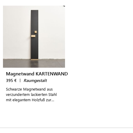
Notizen
Magnetwand KARTENWAND
395 €
|
Raumgestalt
Schwarze Magnetwand aus
verzundertem lackierten Stahl
mit elegantem Holzfuß zur
Aufbewahrung wichtiger
Notizen, persönlicher Karten
und Fotografien