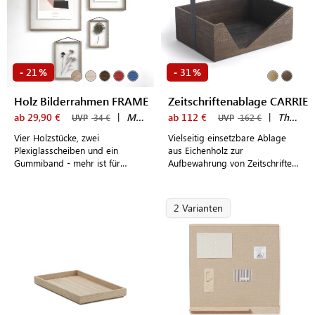
21
31
-
%
-
%
Holz Bilderrahmen FRAME
Zeitschriftenablage CARRIE
ab 29,90 €
|
MOEBE
ab 112 €
|
The Oak Men
UVP
34 €
UVP
162 €
Vier Holzstücke, zwei
Vielseitig einsetzbare Ablage
Plexiglasscheiben und ein
aus Eichenholz zur
Gummiband - mehr ist für
Aufbewahrung von Zeitschriften,
diesen schlichten Design
als Küchenhelfer oder
Bilderrahmen aus Holz nicht
Picknickkorb
notwendig
2 Varianten