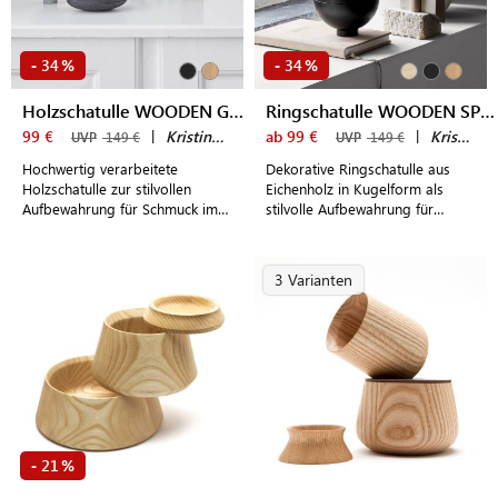
34
34
-
%
-
%
Holzschatulle WOODEN GALAXY
Ringschatulle WOODEN SPHERE
99 €
|
Kristina Dam
ab 99 €
|
Kristina Dam
UVP
149 €
UVP
149 €
Hochwertig verarbeitete
Dekorative Ringschatulle aus
Holzschatulle zur stilvollen
Eichenholz in Kugelform als
Aufbewahrung für Schmuck im
stilvolle Aufbewahrung für
dänischen Design
Schmuck
3 Varianten
21
-
%