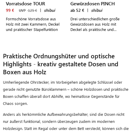
Vorratsdose TOUR
Gewürzdosen PINCH
99 €
|
shibui
ab 52 €
|
shibui
UVP
125 €
Formschöne Vorratsdose aus
Drei unterschiedlichen große
Holz mit zwei Kammern, Deckel
Gewürzdosen aus Holz mit
und praktischer Stapelfunktion
Deckel als praktische und
zugleich stilvolle Küchenhelfer
Praktische Ordnungshüter und optische
Highlights - kreativ gestaltete Dosen und
Boxen aus Holz
Umherliegende Ohrstecker, im Vorbeigehen abgelegte Schlüssel oder
gerade nicht genutzte Büroklammern – schöne Holzdosen und praktische
Boxen schaffen überall dort Abhilfe, wo heimatlose Gegenstände für
Chaos sorgen.
Anders als herkömmliche Aufbewahrungsbehälter, sind die Dosen nicht
nur äußerst funktional, sondern überzeugen zudem im modernen
Holzdesign. Statt im Regal oder unter dem Bett versteckt, können sich die