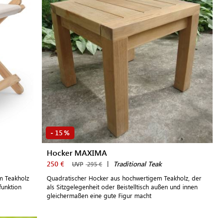
15
-
%
Hocker MAXIMA
250 €
|
Traditional Teak
UVP
295 €
m Teakholz
Quadratischer Hocker aus hochwertigem Teakholz, der
funktion
als Sitzgelegenheit oder Beistelltisch außen und innen
gleichermaßen eine gute Figur macht