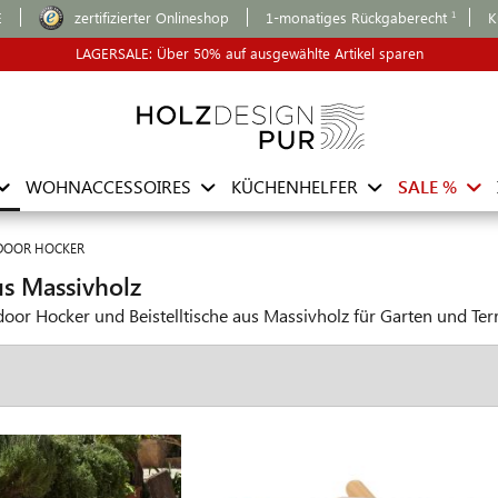
E
zertifizierter Onlineshop
1-monatiges Rückgaberecht
K
LAGERSALE: Über 50% auf ausgewählte Artikel sparen
WOHNACCESSOIRES
KÜCHENHELFER
SALE %
DOOR HOCKER
s Massivholz
or Hocker und Beistelltische aus Massivholz für Garten und Ter