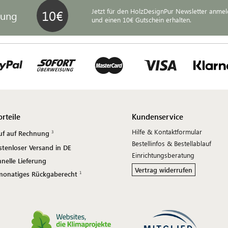
Jetzt für den HolzDesignPur Newsletter anme
dung
und einen 10€ Gutschein erhalten.
orteile
Kundenservice
Hilfe & Kontaktformular
uf auf Rechnung
Bestellinfos & Bestellablauf
stenloser Versand in DE
Einrichtungsberatung
nelle Lieferung
Vertrag widerrufen
monatiges Rückgaberecht