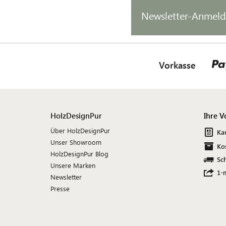
Newsletter-Anmel
Vorkasse
HolzDesignPur
Ihre V
Über HolzDesignPur
Ka
Unser Showroom
Ko
HolzDesignPur Blog
Sch
Unsere Marken
1-
Newsletter
Presse