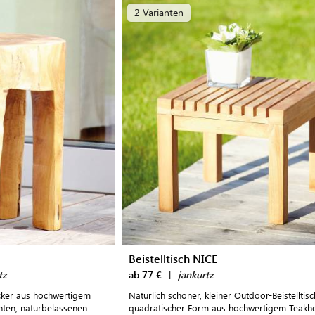
2 Varianten
Beistelltisch NICE
tz
ab 77 €
|
jankurtz
ocker aus hochwertigem
Natürlich schöner, kleiner Outdoor-Beistelltisc
nten, naturbelassenen
quadratischer Form aus hochwertigem Teakho