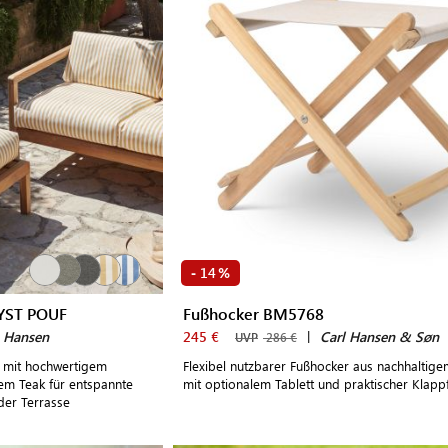
14
-
%
YST POUF
Fußhocker BM5768
z Hansen
245 €
|
Carl Hansen & Søn
UVP
286 €
 mit hochwertigem
Flexibel nutzbarer Fußhocker aus nachhaltige
rtem Teak für entspannte
mit optionalem Tablett und praktischer Klapp
der Terrasse