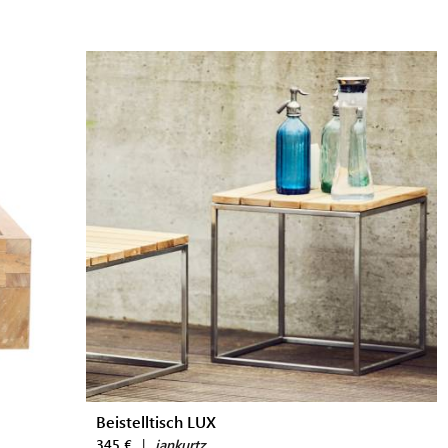
Beistelltisch LUX
345 €
|
jankurtz