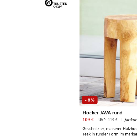
8
-
%
Hocker JAVA rund
109 €
|
jankur
UVP
119 €
Geschnitzter, massiver Holzh
Teak in runder Form im marka