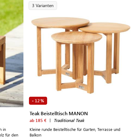
3 Varianten
12
-
%
Teak Beistelltisch MANON
ab 185 €
|
Traditional Teak
h in
Kleine runde Beistelltische für Garten, Terrasse und
lz für den
Balkon