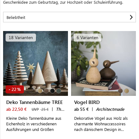
Geschenkidee zum Geburtstag, zur Hochzeit oder Schuleinführung.
18 Varianten
6 Varianten
22
-
%
Deko Tannenbäume TREE
Vogel BIRD
ab 22,50 €
|
The Oak Men
ab 55 €
|
Architectmade
UVP
25 €
Kleine Deko Tannenbäume aus
Dekorative Vögel aus Holz als
Eichenholz in verschiedenen
charmante Wohnaccessoires
Ausführungen und Größen
nach dänischem Design in
verschiedenen Größen