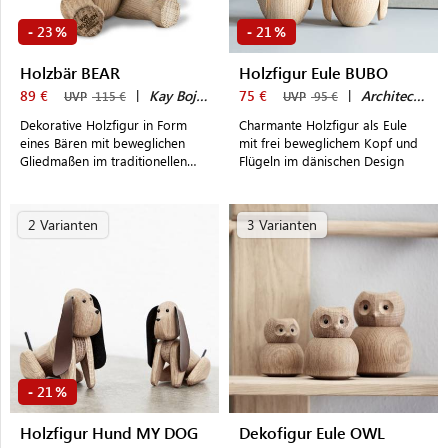
23
21
-
%
-
%
Holzbär BEAR
Holzfigur Eule BUBO
89 €
|
Kay Bojesen
75 €
|
Architectmade
UVP
115 €
UVP
95 €
Dekorative Holzfigur in Form
Charmante Holzfigur als Eule
eines Bären mit beweglichen
mit frei beweglichem Kopf und
Gliedmaßen im traditionellen
Flügeln im dänischen Design
dänischen Design
2 Varianten
3 Varianten
21
-
%
Holzfigur Hund MY DOG
Dekofigur Eule OWL