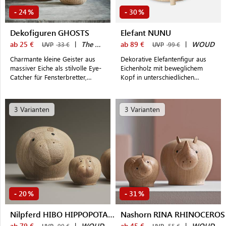
24
30
-
%
-
%
Dekofiguren GHOSTS
Elefant NUNU
ab 25 €
|
The Oak Men
ab 89 €
|
WOUD
UVP
33 €
UVP
99 €
Charmante kleine Geister aus
Dekorative Elefantenfigur aus
massiver Eiche als stilvolle Eye-
Eichenholz mit beweglichem
Catcher für Fensterbretter,
Kopf in unterschiedlichen
Schreibtische oder Regale
Größen und Farben
3 Varianten
3 Varianten
20
31
-
%
-
%
Nilpferd HIBO HIPPOPOTAMUS
Nashorn RINA RHINOCEROS
ab 79 €
|
WOUD
ab 45 €
|
WOUD