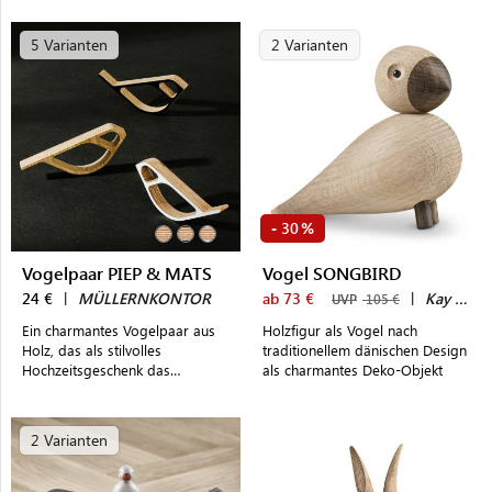
Farben
5 Varianten
2 Varianten
30
-
%
Vogelpaar PIEP & MATS
Vogel SONGBIRD
24 €
|
MÜLLERNKONTOR
ab 73 €
|
Kay Bojesen
UVP
105 €
Ein charmantes Vogelpaar aus
Holzfigur als Vogel nach
Holz, das als stilvolles
traditionellem dänischen Design
Hochzeitsgeschenk das
als charmantes Deko-Objekt
Brautpaar und Räume
gleichermaßen verzaubert
2 Varianten