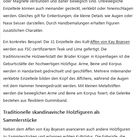
oder Magnete verbunden und daher beweglich sind. Unbewegliche
Einzelteile können auch ineinander gesteckt, verklebt oder hineinschlagen
werden. Gleiches gilt für Einkerbungen, die kleine Details wie Augen oder
Nase besser darstellen. Durch Handbemalungen erhalten Figuren
zusätzlichen Charakter.
Ein konkretes Beispiel:
Die 31 Einzelteile des Kult-
Affen von Kay Bojesen
werden aus FSC-zertifiziertem Teak und Lima gefertigt. Die
traditionsreiche Holzwerkstatt der Brüder Krüger in Kopenhagen ist die
Geburtsstätte der hochwertigen Holzfigur. Arme, Beine und Korpus
werden in Handarbeit gedrechselt und geschliffen. Mehrere miteinander
verklebte Einzelteile bilden den Kopf des Äffchens, während die Augen
mit dem Hammer hineingedrückt werden. Mit kleinen Metallstiften
werden die beweglichen Arme und Beine am Korpus fixiert, die Gelenke
bestehen aus flexiblem Gummiband.
Traditionelle skandinavische Holzfiguren als
Sammlerstücke
Neben dem Affen von Kay Bojesen avancieren auch andere Holzfiguren
zu Sammlerstücken und erlangen echten Kultstatus. Die Entwürfe, die