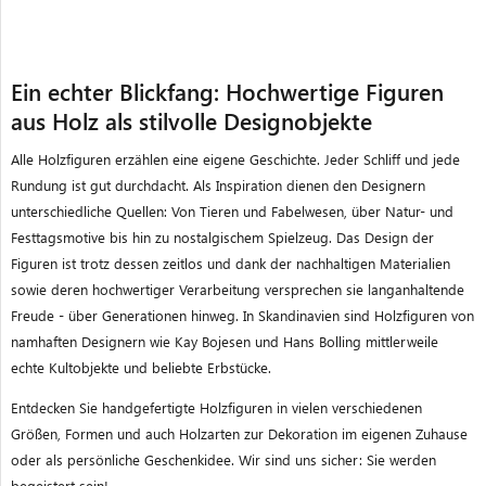
Eigenheiten als stilvolle
Weihnachtsdeko - jede Figur ist
ein echtes Unikat
Ein echter Blickfang: Hochwertige Figuren
aus Holz als stilvolle Designobjekte
Alle Holzfiguren erzählen eine eigene Geschichte. Jeder Schliff und jede
Rundung ist gut durchdacht. Als Inspiration dienen den Designern
unterschiedliche Quellen: Von Tieren und Fabelwesen, über Natur- und
Festtagsmotive bis hin zu nostalgischem Spielzeug. Das Design der
Figuren ist trotz dessen zeitlos und dank der nachhaltigen Materialien
sowie deren hochwertiger Verarbeitung versprechen sie langanhaltende
Freude - über Generationen hinweg. In Skandinavien sind Holzfiguren von
namhaften Designern wie Kay Bojesen und Hans Bolling mittlerweile
echte Kultobjekte und beliebte Erbstücke.
Entdecken Sie handgefertigte Holzfiguren in vielen verschiedenen
Größen, Formen und auch Holzarten zur Dekoration im eigenen Zuhause
oder als persönliche Geschenkidee. Wir sind uns sicher: Sie werden
begeistert sein!