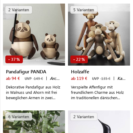
2 Varianten
5 Varianten
37
22
-
%
-
%
Pandafigur PANDA
Holzaffe
ab 94 €
|
Architectmade
ab 119 €
|
Kay Bojesen
UVP
149 €
UVP
135 €
Dekorative Pandafigur aus Holz
Verspielte Affenfigur mit
in Walnuss und Ahorn mit frei
freundlichem Charme aus Holz
beweglichen Armen in zwei
im traditionellen dänischen
Größen, die sich wunderbar
Design
miteinander kombinieren lassen
6 Varianten
2 Varianten