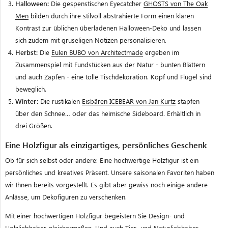
Halloween:
Die gespenstischen Eyecatcher
GHOSTS von The Oak
Men
bilden durch ihre stilvoll abstrahierte Form einen klaren
Kontrast zur üblichen überladenen Halloween-Deko und lassen
sich zudem mit gruseligen Notizen personalisieren.
Herbst:
Die
Eulen BUBO von Architectmade
ergeben im
Zusammenspiel mit Fundstücken aus der Natur - bunten Blättern
und auch Zapfen - eine tolle Tischdekoration. Kopf und Flügel sind
beweglich.
Winter:
Die rustikalen
Eisbären ICEBEAR von Jan Kurtz
stapfen
über den Schnee… oder das heimische Sideboard. Erhältlich in
drei Größen.
Eine Holzfigur als einzigartiges, persönliches Geschenk
Ob für sich selbst oder andere: Eine hochwertige Holzfigur ist ein
persönliches und kreatives Präsent.
Unsere saisonalen Favoriten haben
wir Ihnen bereits vorgestellt. Es gibt aber gewiss noch einige andere
Anlässe, um Dekofiguren zu verschenken.
Mit einer hochwertigen Holzfigur begeistern Sie Design- und
Holzliebhaber gleichermaßen. Und auch Tier- und Naturliebhaber