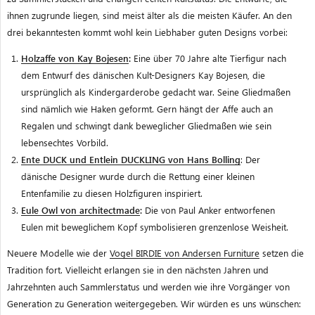
ihnen zugrunde liegen, sind meist älter als die meisten Käufer. An den
drei bekanntesten kommt wohl kein Liebhaber guten Designs vorbei:
Holzaffe von Kay Bojesen
:
Eine über 70 Jahre alte Tierfigur nach
dem Entwurf des dänischen Kult-Designers Kay Bojesen, die
ursprünglich als Kindergarderobe gedacht war. Seine Gliedmaßen
sind nämlich wie Haken geformt. Gern hängt der Affe auch an
Regalen und schwingt dank beweglicher Gliedmaßen wie sein
lebensechtes Vorbild.
Ente DUCK und Entlein DUCKLING von Hans Bolling
: Der
dänische Designer wurde durch die Rettung einer kleinen
Entenfamilie zu diesen Holzfiguren inspiriert.
Eule Owl von architectmade
:
Die von Paul Anker entworfenen
Eulen mit beweglichem Kopf symbolisieren grenzenlose Weisheit.
Neuere Modelle wie der
Vogel BIRDIE von Andersen Furniture
setzen die
Tradition fort. Vielleicht erlangen sie in den nächsten Jahren und
Jahrzehnten auch Sammlerstatus und werden wie ihre Vorgänger von
Generation zu Generation weitergegeben. Wir würden es uns wünschen: