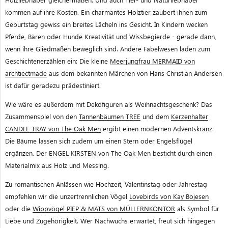
kommen auf ihre Kosten. Ein charmantes Holztier zaubert ihnen zum
Geburtstag gewiss ein breites Lächeln ins Gesicht. In Kindern wecken
Pferde, Bären oder Hunde Kreativität und Wissbegierde - gerade dann,
wenn ihre Gliedmaßen beweglich sind. Andere Fabelwesen laden zum
Geschichtenerzählen ein: Die kleine
Meerjungfrau MERMAID von
archtiectmade
aus dem bekannten Märchen von Hans Christian Andersen
ist dafür geradezu prädestiniert.
Wie wäre es außerdem mit Dekofiguren als Weihnachtsgeschenk?
Das
Zusammenspiel von den
Tannenbäumen TREE
und dem
Kerzenhalter
CANDLE TRAY von The Oak Men
ergibt einen modernen Adventskranz.
Die Bäume lassen sich zudem um einen Stern oder Engelsflügel
ergänzen. Der
ENGEL KIRSTEN von The Oak Men
besticht durch einen
Materialmix aus Holz und Messing.
Zu romantischen Anlässen wie Hochzeit, Valentinstag oder Jahrestag
empfehlen wir die unzertrennlichen Vögel
Lovebirds von Kay Bojesen
oder die
Wippvögel PIEP & MATS von MÜLLERNKONTOR
als Symbol für
Liebe und Zugehörigkeit. Wer Nachwuchs erwartet, freut sich hingegen