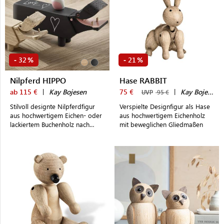
32
21
-
%
-
%
Nilpferd HIPPO
Hase RABBIT
ab 115 €
|
Kay Bojesen
75 €
|
Kay Bojesen
UVP
95 €
Stilvoll designte Nilpferdfigur
Verspielte Designfigur als Hase
aus hochwertigem Eichen- oder
aus hochwertigem Eichenholz
lackiertem Buchenholz nach
mit beweglichen Gliedmaßen
traditionellem dänischen Design