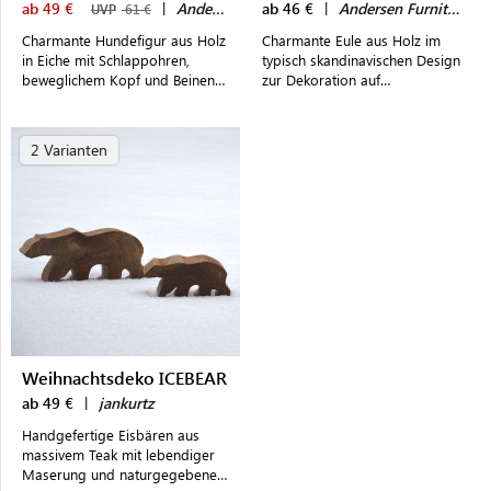
ab 49 €
|
Andersen Furniture
ab 46 €
|
Andersen Furniture
UVP
61 €
Charmante Hundefigur aus Holz
Charmante Eule aus Holz im
in Eiche mit Schlappohren,
typisch skandinavischen Design
beweglichem Kopf und Beinen -
zur Dekoration auf
made in Denmark
Fensterbrettern, Regalen oder
Kommoden
2 Varianten
Weihnachtsdeko ICEBEAR
ab 49 €
|
jankurtz
Handgefertige Eisbären aus
massivem Teak mit lebendiger
Maserung und naturgegebenen