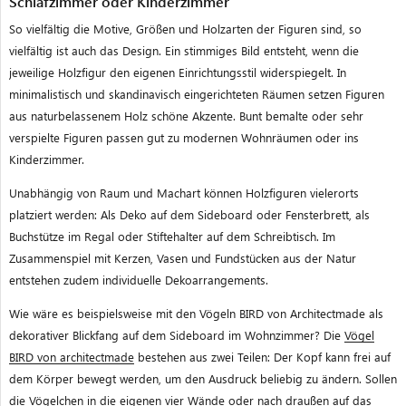
Schlafzimmer oder Kinderzimmer
So vielfältig die Motive, Größen und Holzarten der Figuren sind, so
vielfältig ist auch das Design. Ein stimmiges Bild entsteht, wenn die
jeweilige Holzfigur den eigenen Einrichtungsstil widerspiegelt. In
minimalistisch und skandinavisch eingerichteten Räumen setzen Figuren
aus naturbelassenem Holz schöne Akzente. Bunt bemalte oder sehr
verspielte Figuren passen gut zu modernen Wohnräumen oder ins
Kinderzimmer.
Unabhängig von Raum und Machart können Holzfiguren vielerorts
platziert werden: Als Deko auf dem Sideboard oder Fensterbrett, als
Buchstütze im Regal oder Stiftehalter auf dem Schreibtisch. Im
Zusammenspiel mit Kerzen, Vasen und Fundstücken aus der Natur
entstehen zudem individuelle Dekoarrangements.
Wie wäre es beispielsweise mit den Vögeln BIRD von Architectmade als
dekorativer Blickfang auf dem Sideboard im Wohnzimmer? Die
Vögel
BIRD von architectmade
bestehen aus zwei Teilen: Der Kopf kann frei auf
dem Körper bewegt werden, um den Ausdruck beliebig zu ändern. Sollen
die Vögelchen in die eigenen vier Wände oder nach draußen auf das