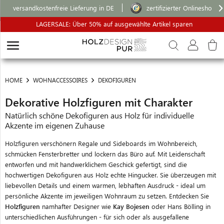
versandkostenfreie Lieferung in DE
zertifizierter Onlineshop
LAGERSALE: Über 50% auf ausgewählte Artikel sparen
HOME
WOHNACCESSOIRES
DEKOFIGUREN
Dekorative Holzfiguren mit Charakter
Natürlich schöne Dekofiguren aus Holz für individuelle
Akzente im eigenen Zuhause
Holzfiguren verschönern Regale und Sideboards im Wohnbereich,
schmücken Fensterbretter und lockern das Büro auf. Mit Leidenschaft
entworfen und mit handwerklichem Geschick gefertigt, sind die
hochwertigen Dekofiguren aus Holz echte Hingucker. Sie überzeugen mit
liebevollen Details und einem warmen, lebhaften Ausdruck - ideal um
persönliche Akzente im jeweiligen Wohnraum zu setzen. Entdecken Sie
Holzfiguren
namhafter Designer wie
Kay Bojesen
oder Hans Bölling in
unterschiedlichen Ausführungen - für sich oder als ausgefallene