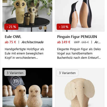
21
10
-
%
-
%
Eule OWL
Pinguin Figur PENGUIN
ab 75 €
|
Architectmade
ab 149 €
|
Architectmade
UVP
165 €
Handgefertigte Holzfigur als
Elegante Pinguin Figur als Deko
Eule mit einem beweglichen
Vogel aus handbemaltem
Kopf in verschiedenen
Buchenholz nach dem Entwurf
Ausführungen zum Dekorieren
von Hans Bunde
und Spielen
3 Varianten
3 Varianten