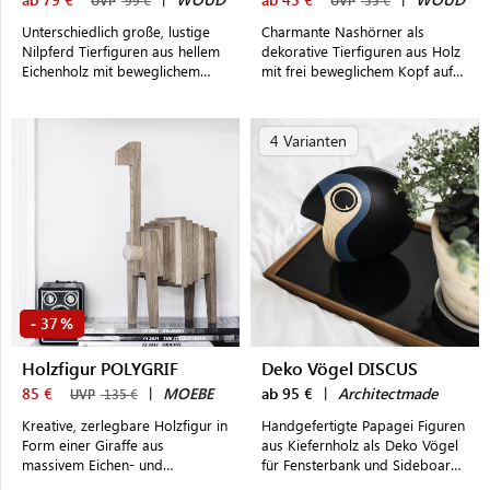
UVP
99 €
UVP
55 €
Unterschiedlich große, lustige
Charmante Nashörner als
Nilpferd Tierfiguren aus hellem
dekorative Tierfiguren aus Holz
Eichenholz mit beweglichem
mit frei beweglichem Kopf auf
Kopf zur Dekoration
dem Sideboard, den Regalen
oder dem Schreibtisch
4 Varianten
37
-
%
Holzfigur POLYGRIF
Deko Vögel DISCUS
85 €
|
MOEBE
ab 95 €
|
Architectmade
UVP
135 €
Kreative, zerlegbare Holzfigur in
Handgefertigte Papagei Figuren
Form einer Giraffe aus
aus Kiefernholz als Deko Vögel
massivem Eichen- und
für Fensterbank und Sideboard
Eschenholz
in unterschiedlichen Größen und