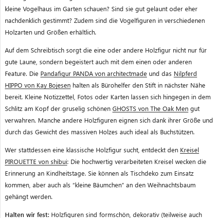
kleine Vogelhaus im Garten schauen? Sind sie gut gelaunt oder eher
nachdenklich gestimmt? Zudem sind die Vogelfiguren in verschiedenen
Holzarten und Größen erhältlich.
Auf dem Schreibtisch sorgt die eine oder andere Holzfigur nicht nur für
gute Laune, sondern begeistert auch mit dem einen oder anderen
Feature. Die
Pandafigur PANDA von architectmade
und das
Nilpferd
HIPPO von Kay Bojesen
halten als Bürohelfer den Stift in nächster Nähe
bereit. Kleine Notizzettel, Fotos oder Karten lassen sich hingegen in dem
Schlitz am Kopf der gruselig schönen
GHOSTS von The Oak Men
gut
verwahren. Manche andere Holzfiguren eignen sich dank ihrer Größe und
durch das Gewicht des massiven Holzes auch ideal als Buchstützen.
Wer stattdessen eine klassische Holzfigur sucht, entdeckt den
Kreisel
PIROUETTE von shibui
: Die hochwertig verarbeiteten Kreisel wecken die
Erinnerung an Kindheitstage. Sie können als Tischdeko zum Einsatz
kommen, aber auch als “kleine Bäumchen” an den Weihnachtsbaum
gehängt werden.
Halten wir fest:
Holzfiguren sind formschön, dekorativ (teilweise auch