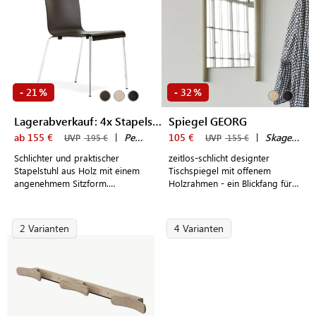
21
32
-
%
-
%
Lagerabverkauf: 4x Stapelstuhl KUADRA 1331
Spiegel GEORG
ab 155 €
|
Pedrali
105 €
|
Skagerak by Fritz Hansen
UVP
195 €
UVP
155 €
Schlichter und praktischer
zeitlos-schlicht designter
Stapelstuhl aus Holz mit einem
Tischspiegel mit offenem
angenehmem Sitzform.
Holzrahmen - ein Blickfang für
Modernes Design made in Italy.
Kommode und Wand
2 Varianten
4 Varianten