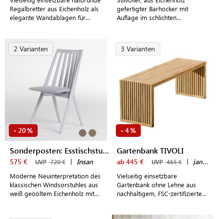
Regalbretter aus Eichenholz als
gefertigter Barhocker mit
elegante Wandablagen für
Auflage im schlichten
modern eingerichtete
nordischen Design
Wohnräume
2 Varianten
3 Varianten
20
4
-
%
-
%
Sonderposten: Esstischstuhl KORONA
Gartenbank TIVOLI
575 €
|
Insan
ab 445 €
|
jankurtz
UVP
720 €
UVP
465 €
Moderne Neuinterpretation des
Vielseitig einsetzbare
klassischen Windsorstuhles aus
Gartenbank ohne Lehne aus
weiß geööltem Eichenholz mit
nachhaltigem, FSC-zertifiziertem
komfortablem Sitzpolster
Teakholz im modernen
Lamellendesign