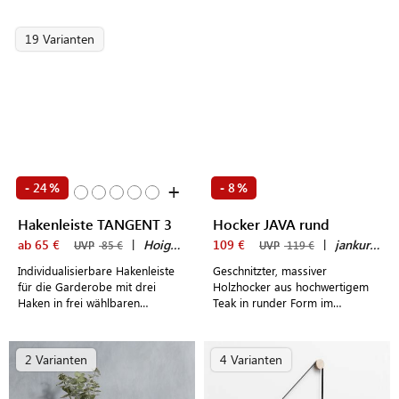
dynamisch, funktional
19 Varianten
+
24
8
-
%
-
%
Hakenleiste TANGENT 3
Hocker JAVA rund
ab 65 €
|
Hoigaard
109 €
|
jankurtz
UVP
85 €
UVP
119 €
Individualisierbare Hakenleiste
Geschnitzter, massiver
für die Garderobe mit drei
Holzhocker aus hochwertigem
Haken in frei wählbaren
Teak in runder Form im
Farbkombinationen. Dänisches
markanten, naturbelassenen
Design.
Design
2 Varianten
4 Varianten