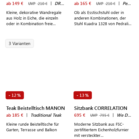
ab 149 €
|
DRUGEOT MANUFACTURE
ab 165 €
|
Pedrali
UVP
210 €
UVP
210 €
Kleine, dekorative Wandregale
Ob als Esstischstuhl oder in
aus Holz in Eiche, die einzeln
anderen Kombinationen, der
oder in Kombination freie
Stuhl Kuadra 1328 von Pedrali
Wandflächen ergänzen und
macht immer eine gute Figur.
farbige Akzente setzen
3 Varianten
12
13
-
%
-
%
Teak Beistelltisch MANON
Sitzbank CORRELATION
ab 185 €
|
Traditional Teak
695 €
|
We Do Wood
UVP
795 €
Kleine runde Beistelltische für
Moderne Sitzbank aus FSC-
Garten, Terrasse und Balkon
zertifitiertem Eichenholzfurnier
mit versteckter