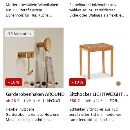
Modern gestaltete Wandhaken
Stapelbarer Holzhocker aus
aus FSC-zertifiziertem
wahlweise FSC-zertifizierter
Eichenholz für Flur, Küche,
Eiche oder Walnuss als flexible
Badezimmer und Schlafzimmer
Sitzgelegenheit oder Ablage
10 Varianten
+
16
10
-
%
-
%
Garderobenhaken AROUND
Sitzhocker LIGHTWEIGHT STOOL
ab 26 €
|
WOUD
380 €
|
FORM & REFINE
UVP
31 €
UVP
422 €
Flexibel nutzbare
Schlanker Sitzhocker aus FSC-
Garderobenhaken aus Holz und
zertifizierter Eiche in moderner
Metall im zeitlos schönen
Lamellenoptik als flexible
dänischen Design für den Flur,
Sitzgelegenheit für den Flur,
das Schlafzimmer oder die
Wohnzimmer oder