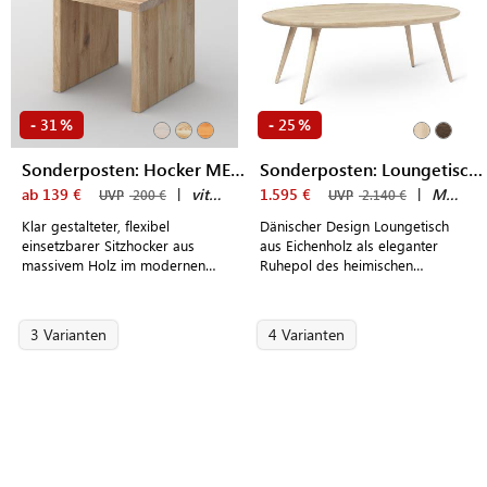
31
25
-
%
-
%
Sonderposten: Hocker MENA
Sonderposten: Loungetisch ACCENT
ab 139 €
|
vitamin design
1.595 €
|
Mater
UVP
200 €
UVP
2.140 €
Klar gestalteter, flexibel
Dänischer Design Loungetisch
einsetzbarer Sitzhocker aus
aus Eichenholz als eleganter
massivem Holz im modernen
Ruhepol des heimischen
Design
Wohnzimmers
3 Varianten
4 Varianten