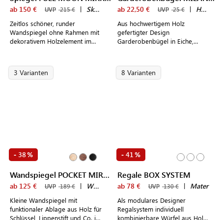
ab 150 €
|
Skagerak by Fritz Hansen
ab 22,50 €
|
Hoigaard
UVP
215 €
UVP
25 €
Zeitlos schöner, runder
Aus hochwertigem Holz
Wandspiegel ohne Rahmen mit
gefertigter Design
dekorativem Holzelement im
Garderobenbügel in Eiche,
modernen, skandinavischem
Buche oder Walnuss sowie
Design
schwarz und weiß lackiert
3 Varianten
8 Varianten
38
41
-
%
-
%
Wandspiegel POCKET MIRROR
Regale BOX SYSTEM
ab 125 €
|
WOUD
ab 78 €
|
Mater
UVP
189 €
UVP
130 €
Kleine Wandspiegel mit
Als modulares Designer
funktionaler Ablage aus Holz für
Regalsystem individuell
Schlüssel, Lippenstift und Co. in
kombinierbare Würfel aus Holz