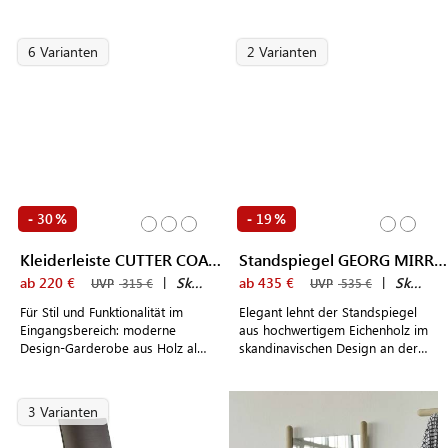
Aufbewahrungsmöglichkeit als
stilvolle Ergänzung für
Esszimmer, Eingangsbereich
6 Varianten
2 Varianten
oder Schlafzimmer
30
19
-
%
-
%
Kleiderleiste CUTTER COAT RACK
Standspiegel GEORG MIRROR
ab 220 €
|
Skagerak by Fritz Hansen
ab 435 €
|
Skagerak by Fritz Hansen
UVP
315 €
UVP
535 €
Für Stil und Funktionalität im
Elegant lehnt der Standspiegel
Eingangsbereich: moderne
aus hochwertigem Eichenholz im
Design-Garderobe aus Holz als
skandinavischen Design an der
Hakenleiste für Kleidung &
Wand
Accessoires
3 Varianten