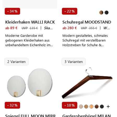
34
22
-
%
-
%
Kleiderhaken WALLI RACK
Schuhregal MOODSTAND
ab 89 €
|
Skagerak by Fritz Hansen
ab 280 €
|
We Do Wood
UVP
135 €
UVP
355 €
Moderne Garderobe mit
Modern gestaltetes, schmales
gebogenen Kleiderhaken aus
Schuhregal mit verstellbaren
unbehandeltem Eichenholz im
Holzstreben für Schuhe &
reduzierten dänischen Design
Stiefel
2 Varianten
3 Varianten
+
32
10
-
%
-
%
Spiegel FULL MOON MIRROR
Garderobenbügel MILANO HG-3