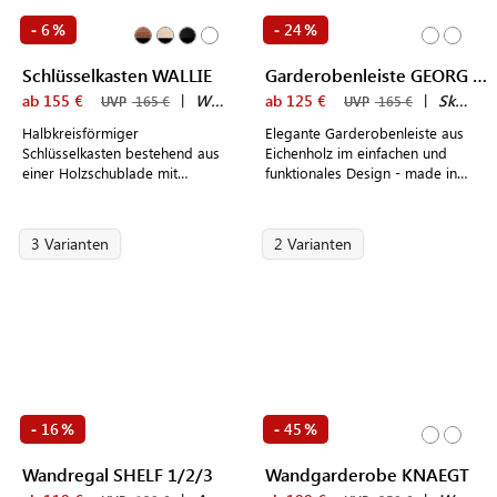
6
24
-
%
-
%
Schlüsselkasten WALLIE
Garderobenleiste GEORG RACK
ab 155 €
|
WOUD
ab 125 €
|
Skagerak by Fritz Hansen
UVP
165 €
UVP
165 €
Halbkreisförmiger
Elegante Garderobenleiste aus
Schlüsselkasten bestehend aus
Eichenholz im einfachen und
einer Holzschublade mit
funktionales Design - made in
schwarzem Metallrahmen zur
Denmark
Anbringung an der Wand
3 Varianten
2 Varianten
16
45
-
%
-
%
Wandregal SHELF 1/2/3
Wandgarderobe KNAEGT