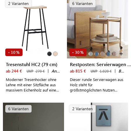
2 Varianten
6 Varianten
+
10
30
-
%
-
%
Tresenstuhl HC2 (79 cm)
Restposten: Servierwagen TRAY TABLE 50
ab 244 €
|
Andersen Furniture
ab 815 €
|
Brdr. Krüger
UVP
270 €
UVP
1.020 €
Moderner Tresenhocker ohne
Dieser runde Servierwagen aus
Lehne mit einer Sitzfläche aus
Holz steht für
massivem Eichenholz auf einem
größstmöglichsten Nutzen
filigranen Gestell aus Stahl
gepaart mit individuellem
Design.
6 Varianten
2 Varianten