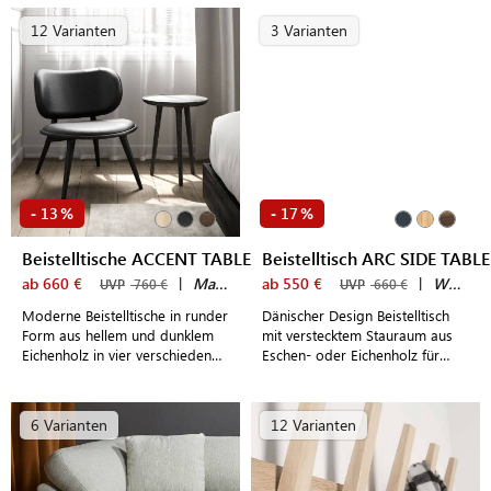
Küche
Schlafzimmer
12 Varianten
3 Varianten
13
17
-
%
-
%
Beistelltische ACCENT TABLE
Beistelltisch ARC SIDE TABLE
ab 660 €
|
Mater
ab 550 €
|
WOUD
UVP
760 €
UVP
660 €
Moderne Beistelltische in runder
Dänischer Design Beistelltisch
Form aus hellem und dunklem
mit verstecktem Stauraum aus
Eichenholz in vier verschieden
Eschen- oder Eichenholz für
Größen - made in Denmark
modern eingerichtete Wohn-
und Schlafzimmer
6 Varianten
12 Varianten