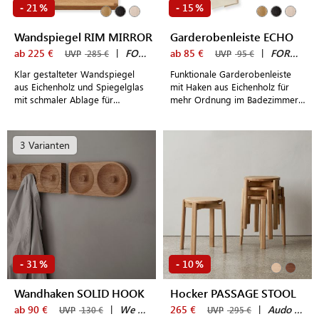
21
15
-
%
-
%
Wandspiegel RIM MIRROR
Garderobenleiste ECHO
ab 225 €
|
FORM & REFINE
ab 85 €
|
FORM & REFINE
UVP
285 €
UVP
95 €
Klar gestalteter Wandspiegel
Funktionale Garderobenleiste
aus Eichenholz und Spiegelglas
mit Haken aus Eichenholz für
mit schmaler Ablage für
mehr Ordnung im Badezimmer,
Badezimmer, Schlafzimmer und
der Küche oder im
modern gestaltete
Eingangsbereich
Eingangsbereiche
3 Varianten
31
10
-
%
-
%
Wandhaken SOLID HOOK
Hocker PASSAGE STOOL
ab 90 €
|
We Do Wood
265 €
|
Audo Copenhagen
UVP
130 €
UVP
295 €