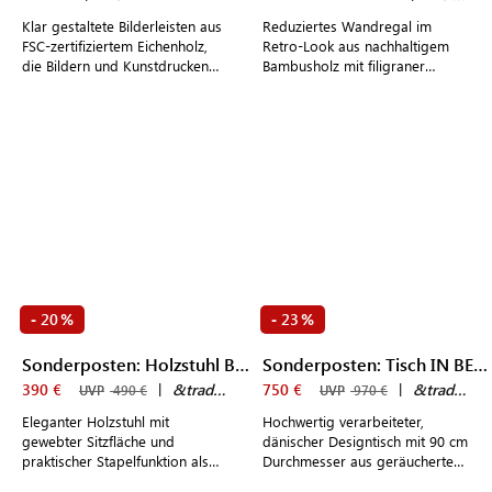
Klar gestaltete Bilderleisten aus
Reduziertes Wandregal im
FSC-zertifiziertem Eichenholz,
Retro-Look aus nachhaltigem
die Bildern und Kunstdrucken
Bambusholz mit filigraner
eine stilvolle Bühne bieten
Metallaufhängung aus Messing
oder Schwarzstahl
20
23
-
%
-
%
Sonderposten: Holzstuhl BETTY TK1
Sonderposten: Tisch IN BETWEEN SK3
390 €
|
&tradition
750 €
|
&tradition
UVP
490 €
UVP
970 €
Eleganter Holzstuhl mit
Hochwertig verarbeiteter,
gewebter Sitzfläche und
dänischer Designtisch mit 90 cm
praktischer Stapelfunktion als
Durchmesser aus geräuchertem
stilvolle Ergänzung moderner
Eichenholz