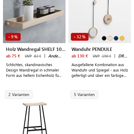
9
32
-
%
-
%
Holz Wandregal SHELF 10+11
Wanduhr PENDULE
ab 75 €
|
Andersen Furniture
ab 130 €
|
DRUGEOT MANUFACTURE
UVP
82 €
UVP
190 €
Schlichtes, skandinavisches
Ausgefallene Kombination aus
Design Wandregal in schmaler
Wanduhr und Spiegel - aus Holz
Form aus hellem Eichenholz für
gefertigt und über ein farbiges
Gewürzen, Parfumfläschchen
Textilband stilvoll miteinander
und individuelle Deko
verbunden
2 Varianten
5 Varianten