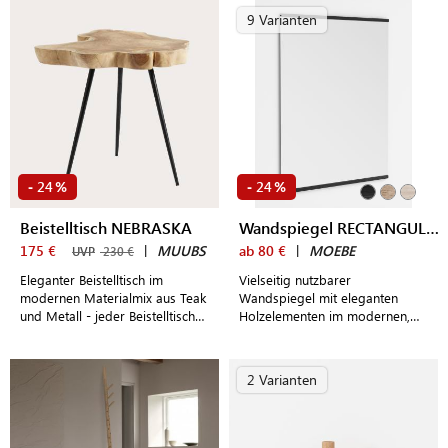
9 Varianten
24
24
-
%
-
%
Beistelltisch NEBRASKA
Wandspiegel RECTANGULAR 50x70 cm
175 €
|
MUUBS
ab 80 €
|
MOEBE
UVP
230 €
Eleganter Beistelltisch im
Vielseitig nutzbarer
modernen Materialmix aus Teak
Wandspiegel mit eleganten
und Metall - jeder Beistelltisch
Holzelementen im modernen,
ist ein echtes Unikat
skandinavischen Design
2 Varianten