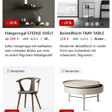
30
20
-
%
-
%
Hängeregal STEDGE SHELF
Beistelltisch TRAY TABLE
ab 289 €
|
WOUD
218 €
|
Andersen Furniture
UVP
415 €
UVP
273 €
Edles Hängeregal mit wahlweise
Moderner Beistelltisch in runder
zwei schmalen Böden aus Holz
Form aus Eschenholz mit
an einem filigranen Metallgestell
schwarzem, filigranem
Stahlgestell im skandinavischen
Design
2 Varianten
2 Varianten