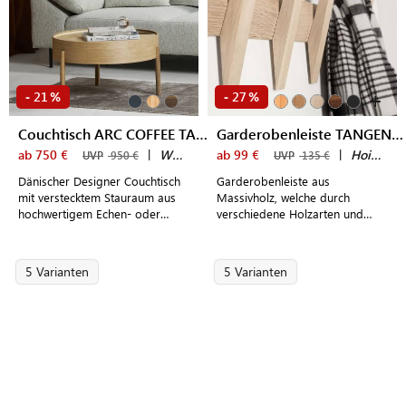
+
21
27
-
%
-
%
Couchtisch ARC COFFEE TABLE
Garderobenleiste TANGENT 5
ab 750 €
|
WOUD
ab 99 €
|
Hoigaard
UVP
950 €
UVP
135 €
Dänischer Designer Couchtisch
Garderobenleiste aus
mit verstecktem Stauraum aus
Massivholz, welche durch
hochwertigem Echen- oder
verschiedene Holzarten und
Eichenholz für modern
Farben individuell
eingerichtete Wohnzimmer
zusammengestellt werden kann.
5 Varianten
5 Varianten