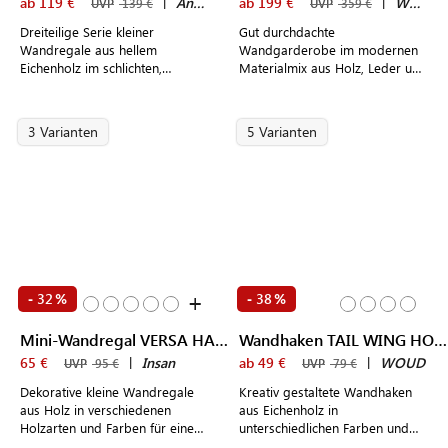
ab 119 €
|
Andersen Furniture
ab 199 €
|
WOUD
UVP
139 €
UVP
359 €
Dreiteilige Serie kleiner
Gut durchdachte
Wandregale aus hellem
Wandgarderobe im modernen
Eichenholz im schlichten,
Materialmix aus Holz, Leder und
skandinavischen Design
Messing zum Aufhängen und
Ablegen von Kleidung und
Modeaccessoires
3 Varianten
5 Varianten
+
32
38
-
%
-
%
Mini-Wandregal VERSA HANGER
Wandhaken TAIL WING HOOK
65 €
|
Insan
ab 49 €
|
WOUD
UVP
95 €
UVP
79 €
Dekorative kleine Wandregale
Kreativ gestaltete Wandhaken
aus Holz in verschiedenen
aus Eichenholz in
Holzarten und Farben für eine
unterschiedlichen Farben und
modern gestaltete Garderobe
Größen – formschön,