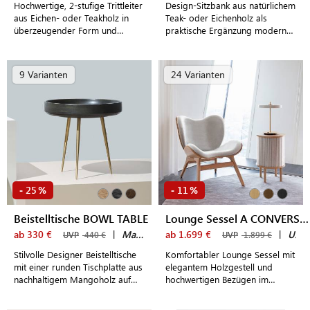
Hochwertige, 2-stufige Trittleiter
Design-Sitzbank aus natürlichem
aus Eichen- oder Teakholz in
Teak- oder Eichenholz als
überzeugender Form und
praktische Ergänzung modern
Funktion
eingerichteter Eingangsbereiche
und Schlafzimmer
9 Varianten
24 Varianten
25
11
-
%
-
%
Beistelltische BOWL TABLE
Lounge Sessel A CONVERSATION PIECE LOW
ab 330 €
|
Mater
ab 1.699 €
|
UMAGE
UVP
440 €
UVP
1.899 €
Stilvolle Designer Beistelltische
Komfortabler Lounge Sessel mit
mit einer runden Tischplatte aus
elegantem Holzgestell und
nachhaltigem Mangoholz auf
hochwertigen Bezügen im
drei schmalen Stahlbeinen
dänischen Design