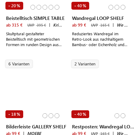
20
40
-
%
-
%
Beistelltisch SIMPLE TABLE
Wandregal LOOP SHELF
ab 315 €
|
Kristina Dam
ab 99 €
|
We Do Wood
UVP
395 €
UVP
165 €
Skultptural gestalteter
Reduziertes Wandregal im
Beistelltisch mit geometrischen
Retro-Look aus nachhaltigem
Formen im runden Design aus
Bambus- oder Eichenholz und
Holz
filigraner Metallaufhängung aus
wahlweise Messing oder
Schwarzstahl
6 Varianten
2 Varianten
18
40
-
%
-
%
Bilderleiste GALLERY SHELF
Restposten: Wandregal LOOP SHELF
ab 99 €
|
MOEBE
ab 99 €
|
We Do Wood
UVP
165 €