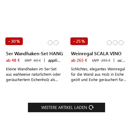
30
25
-
%
-
%
5er Wandhaken-Set HANG
Weinregal SCALA VINO
ab 48 €
|
applicata
ab 265 €
|
uccellino
UVP
69 €
UVP
295 €
Kleine Wandhaken im 5er-Set
Schlichtes, elegantes Weinregal
aus wahlweise natürlichem oder
für die Wand aus Holz in Eiche
geräuchertem Eichenholz als
geölt und Eiche geräuchert für
Garderobenhaken im Flur oder
wahlweise 5, 10 oder 15
Handtuchhalter in der Küche
Flaschen
WEITERE ARTIKEL LADEN