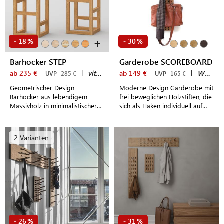
+
18
30
-
%
-
%
Barhocker STEP
Garderobe SCOREBOARD
ab 235 €
|
vitamin design
ab 149 €
|
We Do Wood
UVP
285 €
UVP
165 €
Geometrischer Design-
Moderne Design Garderobe mit
Barhocker aus lebendigem
frei beweglichen Holzstiften, die
Massivholz in minimalistischer
sich als Haken individuell auf
Formensprache.
dem Holzbrett anordnen lassen
2 Varianten
26
31
-
%
-
%