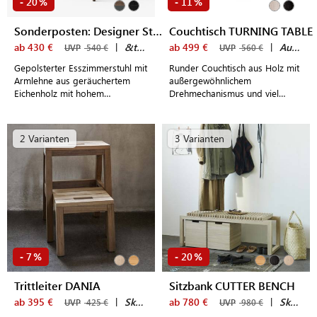
20
11
-
%
-
%
Sonderposten: Designer Stuhl IN BETWEEN SK2
Couchtisch TURNING TABLE
ab 430 €
|
&tradition
ab 499 €
|
Audo Copenhagen
UVP
540 €
UVP
560 €
Gepolsterter Esszimmerstuhl mit
Runder Couchtisch aus Holz mit
Armlehne aus geräuchertem
außergewöhnlichem
Eichenholz mit hohem
Drehmechanismus und viel
Sitzkomfort im modernen,
Stauraum im skandinavischen
dänischen Design
Design
2 Varianten
3 Varianten
7
20
-
%
-
%
Trittleiter DANIA
Sitzbank CUTTER BENCH
ab 395 €
|
Skagerak by Fritz Hansen
ab 780 €
|
Skagerak by Fritz Hansen
UVP
425 €
UVP
980 €