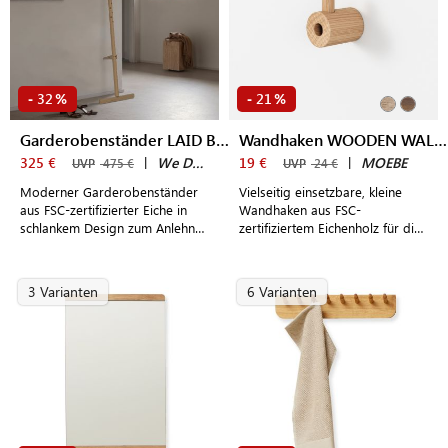
32
21
-
%
-
%
Garderobenständer LAID BACK
Wandhaken WOODEN WALL HOOK
325 €
|
We Do Wood
19 €
|
MOEBE
UVP
475 €
UVP
24 €
Moderner Garderobenständer
Vielseitig einsetzbare, kleine
aus FSC-zertifizierter Eiche in
Wandhaken aus FSC-
schlankem Design zum Anlehnen
zertifiziertem Eichenholz für die
an die Wand mit integrierter
Garderobe, Küche oder Bad
Messlatte für Kinder
3 Varianten
6 Varianten