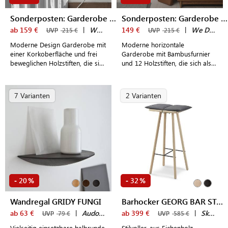
Sonderposten: Garderobe SCOREBOARD mit Kork
Sonderposten: Garderobe SCOREBOARD Reversed
ab 159 €
|
We Do Wood
149 €
|
We Do Wood
UVP
215 €
UVP
215 €
Moderne Design Garderobe mit
Moderne horizontale
einer Korkoberfläche und frei
Garderobe mit Bambusfurnier
beweglichen Holzstiften, die sich
und 12 Holzstiften, die sich als
als Haken individuell auf dem
Haken individuell auf dem
Holzbrett anordnen lassen
Holzbrett anordnen lassen
7 Varianten
2 Varianten
20
32
-
%
-
%
Wandregal GRIDY FUNGI
Barhocker GEORG BAR STOOL
ab 63 €
|
Audo Copenhagen
ab 399 €
|
Skagerak by Fritz Hansen
UVP
79 €
UVP
585 €
Vielseitig einsetzbare halbrunde
Stilvoller, aus Eichenholz