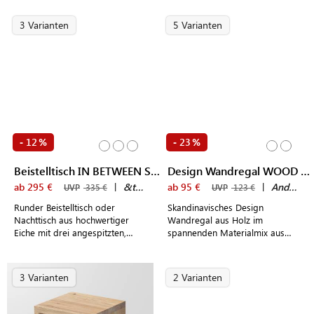
Wohn- und Essbereiche
3 Varianten
5 Varianten
12
23
-
%
-
%
Beistelltisch IN BETWEEN SK13
Design Wandregal WOOD WALL
ab 295 €
|
&tradition
ab 95 €
|
Andersen Furniture
UVP
335 €
UVP
123 €
Runder Beistelltisch oder
Skandinavisches Design
Nachttisch aus hochwertiger
Wandregal aus Holz im
Eiche mit drei angespitzten,
spannenden Materialmix aus
ausgestellten Tischbeinen
heller Eiche und hochwertigem
Leder
3 Varianten
2 Varianten