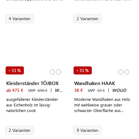
unterschiedlichen Größen und
in unterschiedlichen Größen und
Ausführungen
Farben
4 Varianten
2 Varianten
31
31
-
%
-
%
Kleiderständer TÖJBOX
Wandhaken HAAK
ab 475 €
|
WOUD
38 €
|
WOUD
UVP
690 €
UVP
55 €
ausgefallener Kleiderständer
Moderne Wandhaken aus Holz
aus Eichenholz im lässig-
mit wahlweise grauer oder
natürlichen Look
schwarzer Oberfläche aus
Metall im dänischen Design
2 Varianten
9 Varianten