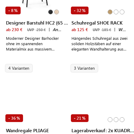
8
32
-
%
-
%
Designer Barstuhl HC2 (65 cm)
Schuhregal SHOE RACK
ab 230 €
|
Andersen Furniture
ab 125 €
|
We Do Wood
UVP
250 €
UVP
185 €
Moderner Designer Barhocker
Hängendes Schuhregal aus zwei
ohne im spannenden
soliden Holzstäben auf einer
Materialmix aus massivem
eleganten Wandhalterung aus
Eichenholz und schwarzem
Messing oder Schwarzstahl
Metall nach dänischem Design
4 Varianten
3 Varianten
36
21
-
%
-
%
Wandregale PLIAGE
Lagerabverkauf: 2x KUADRA 1328