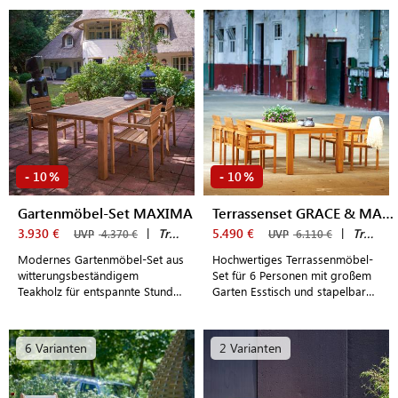
Regiesesseln
Teakholz
10
10
-
%
-
%
Gartenmöbel-Set MAXIMA
Terrassenset GRACE & MAXIMA
3.930 €
|
Traditional Teak
5.490 €
|
Traditional Teak
UVP
4.370 €
UVP
6.110 €
Modernes Gartenmöbel-Set aus
Hochwertiges Terrassenmöbel-
witterungsbeständigem
Set für 6 Personen mit großem
Teakholz für entspannte Stunden
Garten Esstisch und stapelbaren
im Freien
Gartenstühlen aus
witterungsbeständigem
Teakholz
6 Varianten
2 Varianten