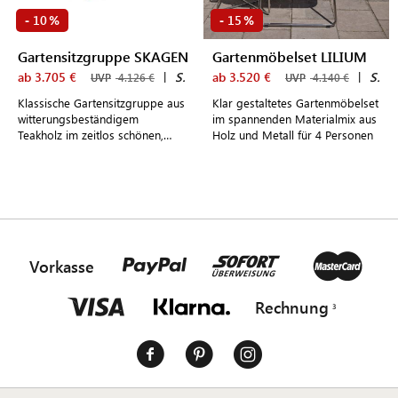
10
15
-
%
-
%
Gartensitzgruppe SKAGEN
Gartenmöbelset LILIUM
ab 3.705 €
|
Skagerak by Fritz Hansen
ab 3.520 €
|
Skagerak by Fritz Hansen
UVP
4.126 €
UVP
4.140 €
Klassische Gartensitzgruppe aus
Klar gestaltetes Gartenmöbelset
witterungsbeständigem
im spannenden Materialmix aus
Teakholz im zeitlos schönen,
Holz und Metall für 4 Personen
dänischen Design
Vorkasse
Rechnung