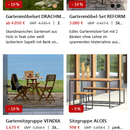
10
10
-
%
-
%
Gartenmöbelset DRACHMANN
Gartenmöbel-Set REFORM
ab 4.050 €
|
Skagerak by Fritz Hansen
3.080 €
|
Skagerak by Fritz Hansen
UVP
4.505 €
UVP
3.427 €
Skandinavisches Gartenset aus
Edles Gartenmöbel-Set mit 2
Holz in Teak oder weiß
Bänken ohne Lehne im
lackiertem Sapelli mit Bank und
spannenden Materialmix aus
Stühlen für 4 Personen
Teakholz und Aluminium
10
9
-
%
-
%
Gartensitzgruppe VENDIA
Sitzgruppe ALOIS
1.670 €
|
Skagerak by Fritz Hansen
998 €
|
jankurtz
UVP
1.856 €
UVP
1.098 €