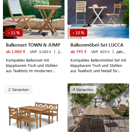
11
10
-
%
-
%
Balkonset TOWN & JUMP
Balkonmöbel-Set LUCCA
ab 1.060 €
|
jankurtz
ab 745 €
|
jankurtz
UVP
1.185 €
UVP
825 €
Kompaktes Balkonset mit
Kompaktes Balkonmöbel-Set mit
klappbarem Tisch und Stühlen
klappbarem Tisch und Stühlen
aus Teakholz im modernen
aus Teakholz und Metall für
Design
wahlweise 2 oder 4 Personen
2 Varianten
4 Varianten