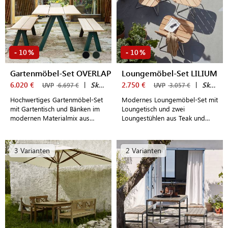
10
10
-
%
-
%
Gartenmöbel-Set OVERLAP
Loungemöbel-Set LILIUM
6.020 €
|
Skagerak by Fritz Hansen
2.750 €
|
Skagerak by Fritz Hansen
UVP
6.697 €
UVP
3.057 €
Hochwertiges Gartenmöbel-Set
Modernes Loungemöbel-Set mit
mit Gartentisch und Bänken im
Loungetisch und zwei
modernen Materialmix aus
Loungestühlen aus Teak und
Zedernholz und Stahl für
Edelstahl im dänischen Design
einladende Outdoor-
Sitzgruppen im dänischen
3 Varianten
2 Varianten
Design