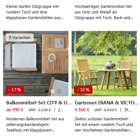
Kleine Garten Sitzgruppe mit
Hochwertiges Gartenmöbel-Set
rundem Tisch und drei
aus Holz und Metall als
klappbaren Gartenstühlen aus
Sitzgruppe mit Tisch, Bank und
Holz im zeitlos schönen,
zwei Hockern für den
dänischen Design
heimischen Outdoor-Bereich
9 Varianten
17
10
-
%
-
%
Balkonmöbel-Set CITY & URBAN
Gartenset DIANA & VICTORIA
ab 990 €
|
jankurtz
4.360 €
|
Traditional Teak
UVP
1.190 €
UVP
4.850 €
Modernes Balkonmöbel-Set aus
Zeitlos schönes Gartenmöbel-
witterungsbeständigem
Set mit einem rundem Tisch und
Teakholz mit klappbarem
vier Hochlehner-Gartenstühlen
Balkontisch und komfortablen
aus witterungsbeständigem