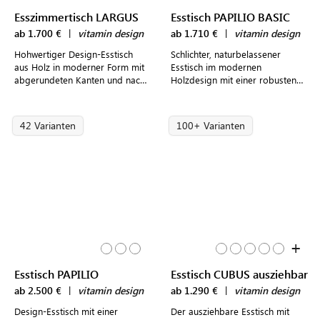
Esszimmertisch LARGUS
Esstisch PAPILIO BASIC
ab 1.700 €
|
vitamin design
ab 1.710 €
|
vitamin design
Hohwertiger Design-Esstisch
Schlichter, naturbelassener
aus Holz in moderner Form mit
Esstisch im modernen
abgerundeten Kanten und nach
Holzdesign mit einer robusten
außen zeigenden ovalen Füßen
Tischplatte aus durchgehenden
Echtholzlamellen
42 Varianten
100+ Varianten
+
Esstisch PAPILIO
Esstisch CUBUS ausziehbar
ab 2.500 €
|
vitamin design
ab 1.290 €
|
vitamin design
Design-Esstisch mit einer
Der ausziehbare Esstisch mit