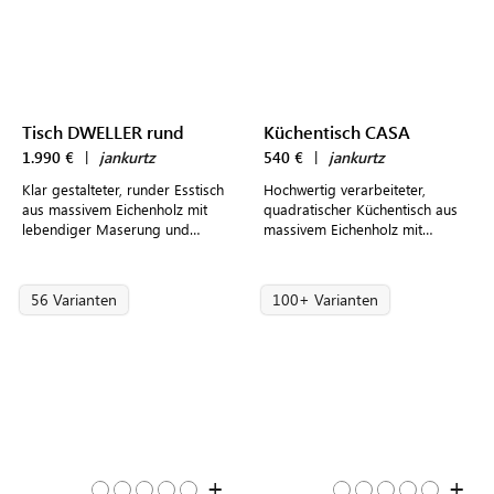
Tisch DWELLER rund
Küchentisch CASA
1.990 €
|
jankurtz
540 €
|
jankurtz
Klar gestalteter, runder Esstisch
Hochwertig verarbeiteter,
aus massivem Eichenholz mit
quadratischer Küchentisch aus
lebendiger Maserung und
massivem Eichenholz mit
markantem Tischgestell für 4
lebendiger Maserung für bis zu
Personen
4 Personen
56 Varianten
100+ Varianten
+
+