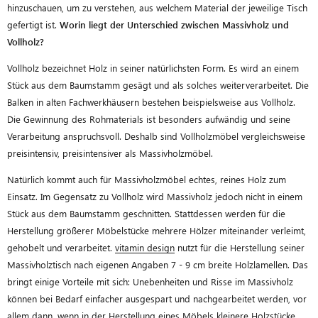
hinzuschauen, um zu verstehen, aus welchem Material der jeweilige Tisch
gefertigt ist.
Worin liegt der Unterschied zwischen Massivholz und
Vollholz?
Vollholz bezeichnet Holz in seiner natürlichsten Form. Es wird an einem
Stück aus dem Baumstamm gesägt und als solches weiterverarbeitet. Die
Balken in alten Fachwerkhäusern bestehen beispielsweise aus Vollholz.
Die Gewinnung des Rohmaterials ist besonders aufwändig und seine
Verarbeitung anspruchsvoll. Deshalb sind Vollholzmöbel vergleichsweise
preisintensiv, preisintensiver als Massivholzmöbel.
Natürlich kommt auch für Massivholzmöbel echtes, reines Holz zum
Einsatz. Im Gegensatz zu Vollholz wird Massivholz jedoch nicht in einem
Stück aus dem Baumstamm geschnitten. Stattdessen werden für die
Herstellung größerer Möbelstücke mehrere Hölzer miteinander verleimt,
gehobelt und verarbeitet.
vitamin design
nutzt für die Herstellung seiner
Massivholztisch nach eigenen Angaben 7 - 9 cm breite Holzlamellen. Das
bringt einige Vorteile mit sich: Unebenheiten und Risse im Massivholz
können bei Bedarf einfacher ausgespart und nachgearbeitet werden, vor
allem dann, wenn in der Herstellung eines Möbels kleinere Holzstücke