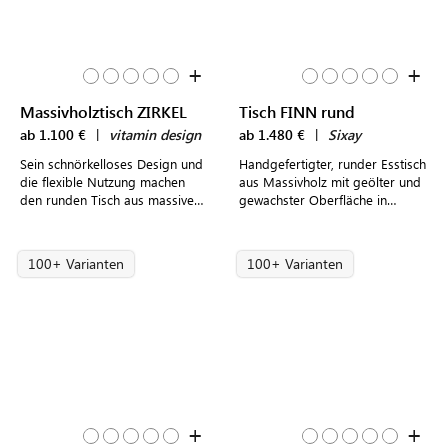
+
+
Massivholztisch ZIRKEL
Tisch FINN rund
ab 1.100 €
|
vitamin design
ab 1.480 €
|
Sixay
Sein schnörkelloses Design und
Handgefertigter, runder Esstisch
die flexible Nutzung machen
aus Massivholz mit geölter und
den runden Tisch aus massivem
gewachster Oberfläche in
Holz zu einem besonderen
verschiedenen Größen
Möbelstück.
100+ Varianten
100+ Varianten
+
+