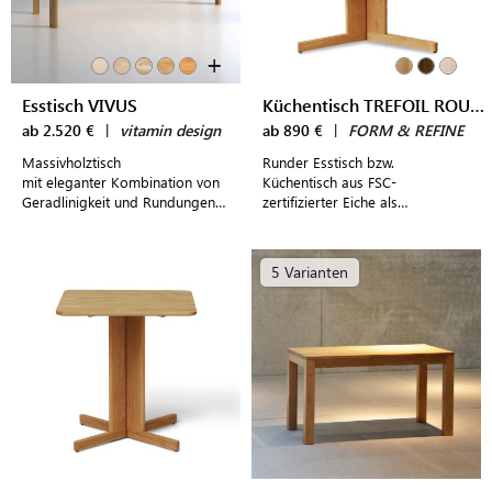
+
Esstisch VIVUS
Küchentisch TREFOIL ROUND TABLE
ab 2.520 €
|
vitamin design
ab 890 €
|
FORM & REFINE
Massivholztisch
Runder Esstisch bzw.
mit eleganter Kombination von
Küchentisch aus FSC-
Geradlinigkeit und Rundungen -
zertifizierter Eiche als
inklusive Butterfly-
Mittelpunkt einladender
Ausklappplatten
Tischgruppen für bis zu drei
Personen
5 Varianten