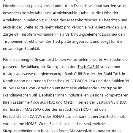
Nichtbenutzung platzsparend unter dem Esstisch verstaut werden sollen.
Besonders komfortabel sind Armlehnstühle. Dabei ist die Höhe der
Armlehnen in Relation zur Zarge des Massivholztisches zu beachten und
auch in der Breite sollte mehr Platz pro Person einkalkuliert werden. Die
Zarge ist - insofern vorhanden - als Verbindungselement zwischen den
Tischbeinen direkt unter der Tischplatte angebracht und sorgt für die
notwendige Stabilität.
Für ein stimmiges Gesamtbild bieten wir zu vielen unserer Holztische die
passende Bestuhlung an. So ergänzen den
Tisch CUBUS
von vitamin
design wahlweise die gleichnamige
Bank CUBUS
oder der
Stuhl TAU
. In
Kombination des runden
Esstisches IN BETWEEN SK4
und den
Stühlen IN
BETWEEN SK1
von &tradition entsteht eine einladende Sitzgruppe im
skandinavischen Stil. Liebhaber:innen industriellen Designs komplettieren
Ihren Esszimmertisch aus Holz und Metall - sei es der Esstisch VERTICO,
der Esstisch MASSIVO oder der Esstisch RUSTICO - mit den
Esstischstühlen CANVA oder JONAS aus schwarz lackiertem Buchenholz
von take me HOME. Wenn Sie sich nicht sicher sind, welche
Sitzgelegenheiten am besten zu Ihrem Massivholztisch passen, dann