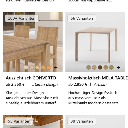
Massivholz oder edler
Linoleumbeschichtung.
100+ Varianten
66 Varianten
+
+
Ausziehtisch CONVERTO
Massivholztisch MELA TABLE
ab 2.360 €
|
vitamin design
ab 2.850 €
|
Artisan
Klar gestalteter Design
Hochwertiger Design Esstisch
Ausziehtisch aus Massivholz mit
aus massivem Holz als
einseitig ausziehbarem Butterfly-
Mittelpunkt modern gestalteter
System für modern
Wohn- und Essbereiche
eingerichtete Esszimmer
55 Varianten
88 Varianten