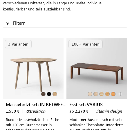
verschiedenen Holzarten, die in Länge und Breite individuell
konfigurierbar und teils ausziehbar sind.
Filtern
3 Varianten
100+ Varianten
+
Massivholztisch IN BETWEEN SK4
Esstisch VARIUS
1.550 €
|
&tradition
ab 2.270 €
|
vitamin design
Runder Massivholztisch in Eiche
Moderner Ausziehtisch mit sehr
mit 120 cm Durchmesser in
schlanker Tischplatte. Integrierte
schönstem dänischen Design
100cm-Ausklappplatte in