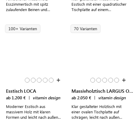
Esszimmertisch mit spitz
Esstisch mit einer quadratischer
zulaufenden Beinen und
Tischplatte auf einem
abgerundeter Tischplatte für
markantem Tischgestell für
moderne Essbereiche
moderne Wohnraumkonzepte
100+ Varianten
70 Varianten
+
+
Esstisch LOCA
Massivholztisch LARGUS OVAL
ab 1.200 €
|
vitamin design
ab 2.050 €
|
vitamin design
Moderner Esstisch aus
Klar gestalteter Holztisch mit
massivem Holz mit klaren
einer ovalen Tischplatte auf
Formen und leicht nach außen
schrägen, leicht nach außen
zeigenden, runden Beinen in
zeigenen Beinen im modernen
vielen Holzarten und Größen
Design