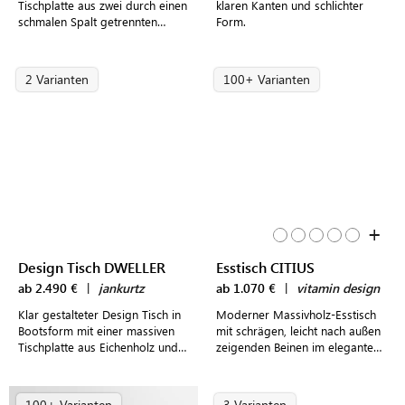
Tischplatte aus zwei durch einen
klaren Kanten und schlichter
schmalen Spalt getrennten
Form.
Stammbrettern einer Asteiche
mit markanter Maserung
2 Varianten
100+ Varianten
+
Design Tisch DWELLER
Esstisch CITIUS
ab 2.490 €
|
jankurtz
ab 1.070 €
|
vitamin design
Klar gestalteter Design Tisch in
Moderner Massivholz-Esstisch
Bootsform mit einer massiven
mit schrägen, leicht nach außen
Tischplatte aus Eichenholz und
zeigenden Beinen im eleganten
leicht nach außen zeigenden,
Design
markanten Tischbeinen
100+ Varianten
3 Varianten