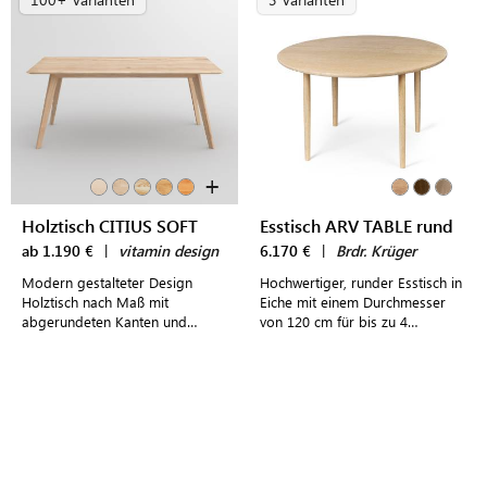
+
Holztisch CITIUS SOFT
Esstisch ARV TABLE rund
ab 1.190 €
|
vitamin design
6.170 €
|
Brdr. Krüger
Modern gestalteter Design
Hochwertiger, runder Esstisch in
Holztisch nach Maß mit
Eiche mit einem Durchmesser
abgerundeten Kanten und
von 120 cm für bis zu 4
ausgestellten Tischbeinen
Personen im modernen,
dänischen Design