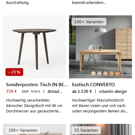
Ausstrahlung.
beeindruckendem
minimalistischen
skandinavischen Stil
100+ Varianten
+
23
-
%
Sonderposten: Tisch IN BETWEEN SK3
Esstisch CONVERTO
750 €
|
&tradition
ab 1.530 €
|
vitamin design
UVP
970 €
Hochwertig verarbeiteter,
Hochwertiger Massivholztisch
dänischer Designtisch mit 90 cm
mit klaren Linien und sich nach
Durchmesser aus geräuchertem
unten verjüngenden Beinen als
Eichenholz
Mittelpunkt einladender
Essbereiche
100+ Varianten
55 Varianten