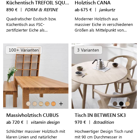
Küchentisch TREFOIL SQUARE TABLE
Holztisch CANA
890 €
|
FORM & REFINE
ab 675 €
|
jankurtz
Quadratischer Esstisch bzw.
Moderner Holztisch aus
Küchentisch aus FSC-
massiver Eiche in verschiedenen
zertifizierter Eiche als
Größen als Mittelpunkt von
Mittelpunkt einladender
Küche und Esszimmer
Tischgruppen
100+ Varianten
3 Varianten
+
Massivholztisch CUBUS
Tisch IN BETWEEN SK3
ab 720 €
|
vitamin design
970 €
|
&tradition
Schlichter massiver Holztisch mit
Hochwertiger Design Tisch rund
klaren Linien und natürlicher
mit 90 cm Durchmesser in