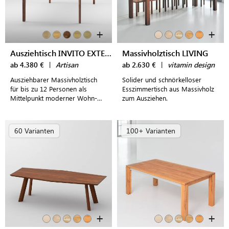
+
+
Ausziehtisch INVITO EXTENSION TABLE
Massivholztisch LIVING
ab 4.380 €
|
Artisan
ab 2.630 €
|
vitamin design
Ausziehbarer Massivholztisch
Solider und schnörkelloser
für bis zu 12 Personen als
Esszimmertisch aus Massivholz
Mittelpunkt moderner Wohn-
zum Ausziehen.
und Essbereiche
60 Varianten
100+ Varianten
+
+