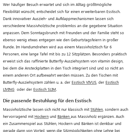
Wer häufiger Besuch erwartet und sich im Alltag größtmögliche
Flexibilität wünscht, entscheidet sich für einen erweiterbaren Esstisch.
Dank innovativer Auszieh- und Aufklappmechanismen lassen sich
verschiedene Massivholztische problemlos an die gegebene Situation
anpassen. Dem Sonntagsbrunch mit Freunden und der Familie steht so
ebenso wenig etwas entgegen wie den Geburtstagsfeiern in großer
Runde. Im Handumdrehen wird aus einem Massivholztisch für 6
Personen, eine lange Tafel mit bis zu 12 Sitzplätzen. Besonders praktisch
erweist sich das raffinierte Butterfly-Ausziehsystem von vitamin design,
bei dem die Ansteckplatten in den Tisch integriert sind und so nicht an
einem anderen Ort aufbewahrt werden müssen. Zu den Tischen mit
Butterfly-Ausziehsystem zählen u. a. der
Esstisch VIVUS
, der
Esstisch
LIVING
oder der
Esstisch SLIM
.
Die passende Bestuhlung für den Esstisch
Massivholztische lassen sich nicht nur klassisch mit
Stühlen
, sondern auch
hervorragend mit
Hockern
und
Bänken
aus Massivholz ergänzen. Auch
ein Zusammenspiel aus Stühlen, Hockern und Bänken ist denkbar und
gerade dann von Vorteil, wenn die Sitzmöglichkeiten ohne Lehne bei