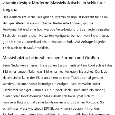
vitamin design: Moderne Massivholztische in schlichter
Eleganz
Das deutsch-litauische Designlabel
vitamin design
ist bekannt für seine
klar gestalteten Massivholztische. Reduzierte Formen, größte
Funktionalität und eine hochwertige Verarbeitung prägen jeden einzelnen
Tisch, der in zahlreichen Holzarten konfigurierbar ist – von Eiche massiv
geölt bis hin zu amerikanischem Nussbaumholz. Auf Anfrage ist jeder
Tisch auch nach Maß erhältlich.
Massivholztische in zahlreichen Formen und Größen
Beim Gedanken an einen klassischen Esstisch entsteht im Kopf schnell das
Bild einer langen Tafel, das Bild eines rechteckigen Esstisches. Dank der
klaren Linien kann der Platz an einem solchen Tisch optimal genutzt
werden und auch sonst benötigt ein eckiger Tisch im Wohn- oder
Esszimmer weniger Raum als ein
runder Tisch
. Doch auch ein runder,
ovaler oder bootsförmiger Massivholztisch behauptet sich im
Familienalltag und hat seine funktionalen und optischen Vorzüge. So
schafft der
Massivholztisch ZIRKEL
von vitamin design mit runder
Tischplatte eine intime Atmosphäre, die zum gemütlichen Beisammensein