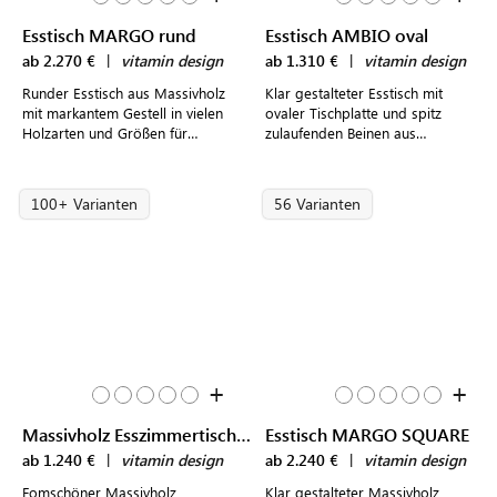
Esstisch MARGO rund
Esstisch AMBIO oval
ab 2.270 €
|
vitamin design
ab 1.310 €
|
vitamin design
Runder Esstisch aus Massivholz
Klar gestalteter Esstisch mit
mit markantem Gestell in vielen
ovaler Tischplatte und spitz
Holzarten und Größen für
zulaufenden Beinen aus
verschiedene Raum- und
Massivholz für moderne
Wohnkonzepte
Essbereiche
100+ Varianten
56 Varianten
+
+
Massivholz Esszimmertisch UNA
Esstisch MARGO SQUARE
ab 1.240 €
|
vitamin design
ab 2.240 €
|
vitamin design
Fomschöner Massivholz
Klar gestalteter Massivholz