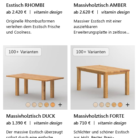
Esstisch RHOMBI
Massivholztisch AMBER
ab 2.420 €
|
vitamin design
ab 2.620 €
|
vitamin design
Originelle Rhombusformen
Massiver Esstisch mit einer
verleihen dem Esstisch Frische
ausziehbaren
und Coolness.
Erweiterungsplatte in zeitlosem
Design
100+ Varianten
100+ Varianten
+
+
Massivholztisch DUCK
Massivholztisch FORTE
ab 1.390 €
|
vitamin design
ab 710 €
|
vitamin design
Der massive Esstisch überzeugt
Schlichter und schöner Esstisch
sofort durch eine einfache
aus Holz. Bestes Preis-