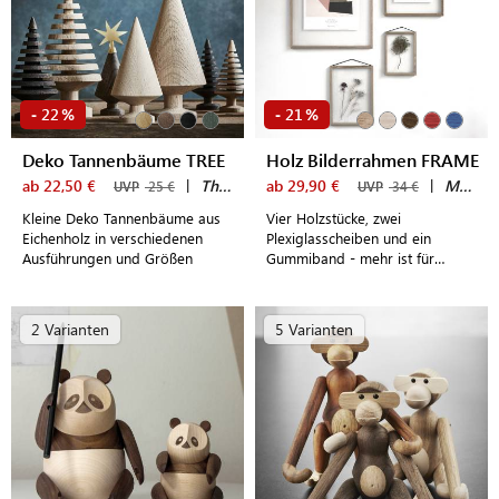
22
21
-
%
-
%
Deko Tannenbäume TREE
Holz Bilderrahmen FRAME
ab 22,50 €
|
The Oak Men
ab 29,90 €
|
MOEBE
UVP
25 €
UVP
34 €
Kleine Deko Tannenbäume aus
Vier Holzstücke, zwei
Eichenholz in verschiedenen
Plexiglasscheiben und ein
Ausführungen und Größen
Gummiband - mehr ist für
diesen schlichten Design
Bilderrahmen aus Holz nicht
notwendig
2 Varianten
5 Varianten