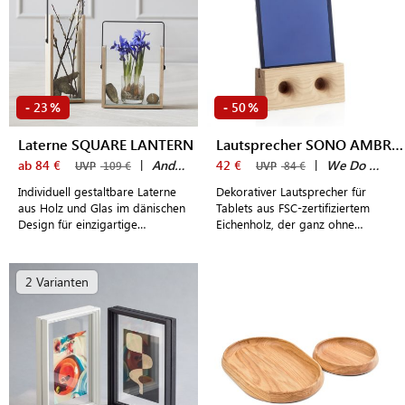
23
50
-
%
-
%
Laterne SQUARE LANTERN
Lautsprecher SONO AMBRA TABLET
ab 84 €
|
Andersen Furniture
42 €
|
We Do Wood
UVP
109 €
UVP
84 €
Individuell gestaltbare Laterne
Dekorativer Lautsprecher für
aus Holz und Glas im dänischen
Tablets aus FSC-zertifiziertem
Design für einzigartige
Eichenholz, der ganz ohne
Dekoarrangements
Strom, Kabel oder Stecker
auskommt
2 Varianten