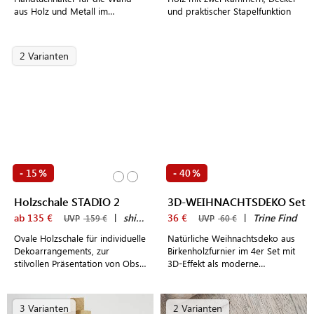
aus Holz und Metall im
und praktischer Stapelfunktion
modernen Industrial Look
2 Varianten
15
40
-
%
-
%
Holzschale STADIO 2
3D-WEIHNACHTSDEKO Set
ab 135 €
|
shibui
36 €
|
Trine Find
UVP
159 €
UVP
60 €
Ovale Holzschale für individuelle
Natürliche Weihnachtsdeko aus
Dekoarrangements, zur
Birkenholzfurnier im 4er Set mit
stilvollen Präsentation von Obst
3D-Effekt als moderne
und Schmuck oder als
Alternative zu herkömmlichem
Servierplatte für Snacks und
Weihnachtsschmuck
Tapas
3 Varianten
2 Varianten