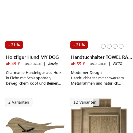
21
21
-
%
-
%
Holzfigur Hund MY DOG
Handtuchhalter TOWEL RACK
ab 49 €
|
Andersen Furniture
ab 55 €
|
EKTA Living
UVP
61 €
UVP
70 €
Charmante Hundefigur aus Holz
Moderner Design
in Eiche mit Schlappohren,
Handtuchhalter mit schwarzem
beweglichem Kopf und Beinen -
Metallrahmen und natürlich
made in Denmark
gemaserten
Eichenholzelementen
2 Varianten
12 Varianten