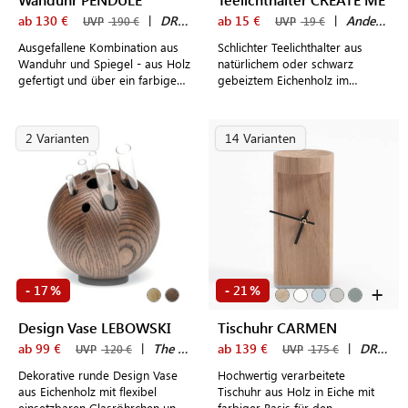
ab 130 €
|
DRUGEOT MANUFACTURE
ab 15 €
|
Andersen Furniture
UVP
190 €
UVP
19 €
Ausgefallene Kombination aus
Schlichter Teelichthalter aus
Wanduhr und Spiegel - aus Holz
natürlichem oder schwarz
gefertigt und über ein farbiges
gebeiztem Eichenholz im
Textilband stilvoll miteinander
modernen, dänischen Design
verbunden
2 Varianten
14 Varianten
+
17
21
-
%
-
%
Design Vase LEBOWSKI
Tischuhr CARMEN
ab 99 €
|
The Oak Men
ab 139 €
|
DRUGEOT MANUFACTURE
UVP
120 €
UVP
175 €
Dekorative runde Design Vase
Hochwertig verarbeitete
aus Eichenholz mit flexibel
Tischuhr aus Holz in Eiche mit
einsetzbaren Glasröhrchen und
farbiger Basis für den