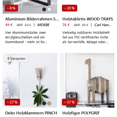
8
20
-
%
-
%
Aluminium Bilderrahmen STANDING FRAME A5
Holztabletts WOOD TRAYS
49 €
|
MOEBE
76 €
|
Carl Hansen & Søn
UVP
53 €
UVP
95 €
Vier Aluminiumstücke, zwei
Vielseitig nutzbares Holztablett
Acrylglasscheiben und ein
Set aus FSC-zertifizierter Eiche
Gummiband - mehr ist für
als Servierhilfe, Ablage oder
diesen stehenden Design
Wohnaccessoire
Bilderrahmen nicht von Nöten
4 Varianten
27
37
-
%
-
%
Deko Holzklammern PINCH
Holzfigur POLYGRIF