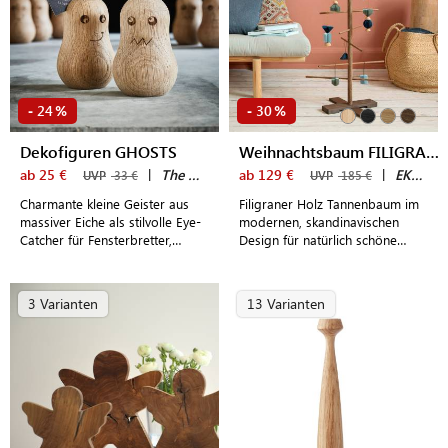
24
30
-
%
-
%
Dekofiguren GHOSTS
Weihnachtsbaum FILIGRANTREE (M)
ab 25 €
|
The Oak Men
ab 129 €
|
EKTA Living
UVP
33 €
UVP
185 €
Charmante kleine Geister aus
Filigraner Holz Tannenbaum im
massiver Eiche als stilvolle Eye-
modernen, skandinavischen
Catcher für Fensterbretter,
Design für natürlich schöne
Schreibtische oder Regale
Weihnachten
3 Varianten
13 Varianten