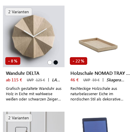
oder dem Schreibtisch
2 Varianten
8
22
-
%
-
%
Wanduhr DELTA
Holzschale NOMAD TRAY SMALL
ab 115 €
|
LAWA DESIGN
46 €
|
Skagerak by Fritz Hansen
UVP
125 €
UVP
59 €
Grafisch gestaltete Wanduhr aus
Rechteckige Holzschale aus
Holz in Eiche mit wahlweise
naturbelassener Eiche im
weißen oder schwarzen Zeigern
nordischen Stil als dekorative
im dänischen Design
Ablage
2 Varianten