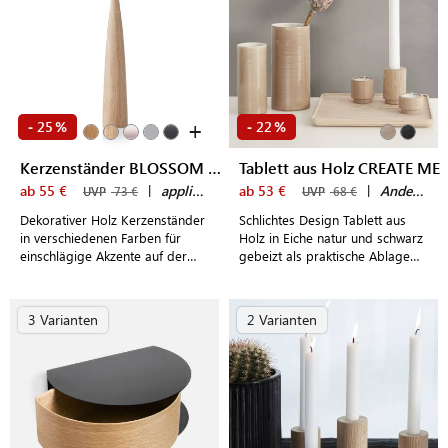
+
25
22
-
%
-
%
Kerzenständer BLOSSOM ROSE
Tablett aus Holz CREATE ME
ab 55 €
|
applicata
ab 53 €
|
Andersen Furniture
UVP
73 €
UVP
68 €
Dekorativer Holz Kerzenständer
Schlichtes Design Tablett aus
in verschiedenen Farben für
Holz in Eiche natur und schwarz
einschlägige Akzente auf der
gebeizt als praktische Ablage
Fensterbank, dem Sideboard
oder für individuelle Deko-
oder dem Esstisch
Arrangements
3 Varianten
2 Varianten