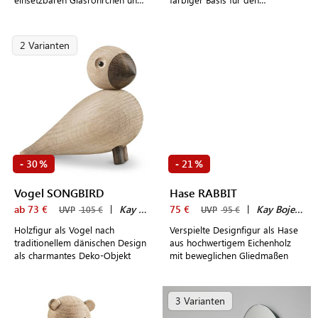
einem schlichtem, schwarzen
Schreibtisch, Nachttisch oder
Untersatz für einen sicheren
die Anrichte im Wohnzimmer
Stand
2 Varianten
30
21
-
%
-
%
Vogel SONGBIRD
Hase RABBIT
ab 73 €
|
Kay Bojesen
75 €
|
Kay Bojesen
UVP
105 €
UVP
95 €
Holzfigur als Vogel nach
Verspielte Designfigur als Hase
traditionellem dänischen Design
aus hochwertigem Eichenholz
als charmantes Deko-Objekt
mit beweglichen Gliedmaßen
3 Varianten