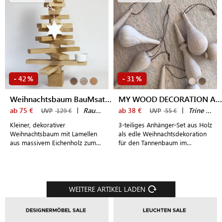
42
31
-
%
-
%
Weihnachtsbaum BauMsatz mini
MY WOOD DECORATION Anhänger
ab 75 €
|
Raumgestalt
ab 38 €
|
Trine Find
UVP
129 €
UVP
55 €
Kleiner, dekorativer
3-teiliges Anhänger-Set aus Holz
Weihnachtsbaum mit Lamellen
als edle Weihnachtsdekoration
aus massivem Eichenholz zum
für den Tannenbaum im
Selbstaufbauen
dänischen Design
WEITERE ARTIKEL LADEN