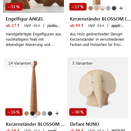
+
31
17
-
%
-
%
Engelfigur ANGEL
Kerzenständer BLOSSOM LILY
ab 27 €
|
jankurtz
ab 49 €
|
applicata
UVP
39 €
UVP
59 €
Handgefertigte Engelfiguren aus
Aus Holz gedrechselter Design
nachhaltigem Teak mit
Kerzenständer in verschiedenen
lebendiger Maserung und
Farben und Holzarten für frische
naturgegebenen Eigenheiten als
Akzente im eigenen Zuhause
stilvolle Weihnachtsdeko - jeder
Engel ist ein echtes Unikat
14 Varianten
3 Varianten
+
16
30
-
%
-
%
Kerzenständer BLOSSOM TULIP
Elefant NUNU
ab 59 €
|
applicata
ab 89 €
|
WOUD
UVP
70 €
UVP
99 €