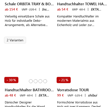
Schale ORBITA TRAY & BOWL
Handtuchhalter TOWEL HANGER
ab 154 €
|
Insan
ab 54 €
|
EKTA Living
UVP
220 €
UVP
60 €
Vielseitig einsetzbare Schale aus
Kompakter Handtuchhalter im
Holz für individuelle Deko-
modernen Materialmix aus
Arrangements, als Alternative
Eichenholz und Leder zur
zum klassischen Obstkorb oder
Anbringung an der Wand
praktische Ablage
2 Varianten
30
21
-
%
-
%
Handtuchhalter BATHROOM RACK
Vorratsdose TOUR
ab 48 €
|
EKTA Living
99 €
|
shibui
UVP
69 €
UVP
125 €
Dänischer Designer
Formschöne Vorratsdose aus
Handtuchhalter für die Wand
Holz mit zwei Kammern, Deckel