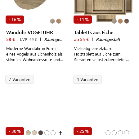
16
11
-
%
-
%
Wanduhr VOGELUHR
Tabletts aus Eiche
58 €
|
Raumgestalt
ab 55 €
|
Raumgestalt
UVP
69 €
Moderne Wanduhr in Form
Vielseitig einsetzbare
eines Vogels aus Eichenholz als
Holztablett aus Eiche zum
stilvolles Wohnaccessoire und
Servieren selbst zubereiteter
ausgefallene Geschenkidee
Speisen, als praktische Ablage
oder Fundament für individuelle
Dekorarrangements
7 Varianten
4 Varianten
+
30
25
-
%
-
%