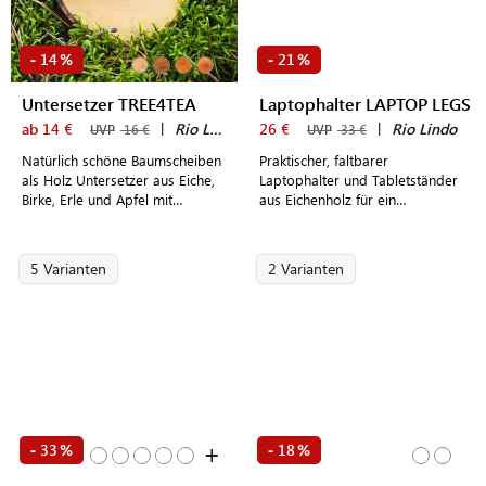
14
21
-
%
-
%
Untersetzer TREE4TEA
Laptophalter LAPTOP LEGS
ab 14 €
|
Rio Lindo
26 €
|
Rio Lindo
UVP
16 €
UVP
33 €
Natürlich schöne Baumscheiben
Praktischer, faltbarer
als Holz Untersetzer aus Eiche,
Laptophalter und Tabletständer
Birke, Erle und Apfel mit
aus Eichenholz für ein
lebendiger Maserung und
angenehmes Arbeiten im Home
rustikaler Baumrinde
Office
5 Varianten
2 Varianten
+
33
18
-
%
-
%