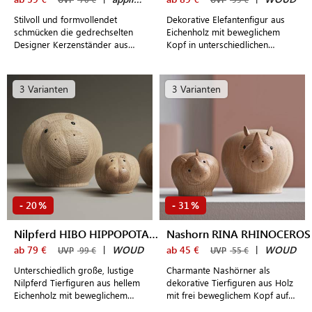
Stilvoll und formvollendet
Dekorative Elefantenfigur aus
schmücken die gedrechselten
Eichenholz mit beweglichem
Designer Kerzenständer aus
Kopf in unterschiedlichen
Holz in unterschiedlichen Farben
Größen und Farben
Tisch und Anrichte
3 Varianten
3 Varianten
20
31
-
%
-
%
Nilpferd HIBO HIPPOPOTAMUS
Nashorn RINA RHINOCEROS
ab 79 €
|
WOUD
ab 45 €
|
WOUD
UVP
99 €
UVP
55 €
Unterschiedlich große, lustige
Charmante Nashörner als
Nilpferd Tierfiguren aus hellem
dekorative Tierfiguren aus Holz
Eichenholz mit beweglichem
mit frei beweglichem Kopf auf
Kopf zur Dekoration
dem Sideboard, den Regalen