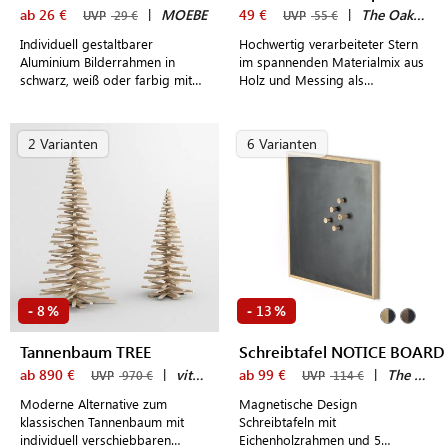
ab 26 €
|
MOEBE
49 €
|
The Oak Men
UVP
29 €
UVP
55 €
Individuell gestaltbarer
Hochwertig verarbeiteter Stern
Aluminium Bilderrahmen in
im spannenden Materialmix aus
schwarz, weiß oder farbig mit
Holz und Messing als
transparenten Plexiglasplatten
ausgefallene
Weihnachtsbaumsspitze
2 Varianten
6 Varianten
8
13
-
%
-
%
Tannenbaum TREE
Schreibtafel NOTICE BOARD
ab 890 €
|
vitamin design
ab 99 €
|
The Oak Men
UVP
970 €
UVP
114 €
Moderne Alternative zum
Magnetische Design
klassischen Tannenbaum mit
Schreibtafeln mit
individuell verschiebbaren
Eichenholzrahmen und 5