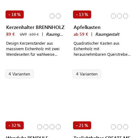
18
13
-
%
-
%
Kerzenhalter BRENNHOLZ
Apfelkasten
89 €
|
Raumgestalt
ab 59 €
|
Raumgestalt
UVP
109 €
Design Kerzenständer aus
Quadratischer Kasten aus
massivem Eichenholz mit zwei
Eichenholz mit
Wendeseiten für wahlweise
herausnehmbaren Querstreben
sieben Stabkerzen oder sieben
zur Aufbewahrung von Obst,
Teelichter
Schmuck und Schlüsseln
4 Varianten
4 Varianten
32
21
-
%
-
%
Wanduhr PENDULE
Teelichthalter CREATE ME