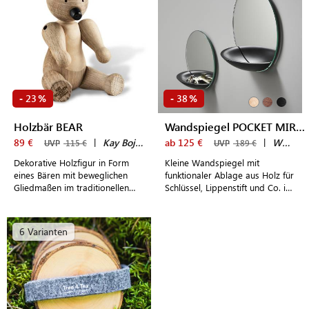
23
38
-
%
-
%
Holzbär BEAR
Wandspiegel POCKET MIRROR
89 €
|
Kay Bojesen
ab 125 €
|
WOUD
UVP
115 €
UVP
189 €
Dekorative Holzfigur in Form
Kleine Wandspiegel mit
eines Bären mit beweglichen
funktionaler Ablage aus Holz für
Gliedmaßen im traditionellen
Schlüssel, Lippenstift und Co. in
dänischen Design
unterschiedlichen Größen und
Ausführungen
6 Varianten