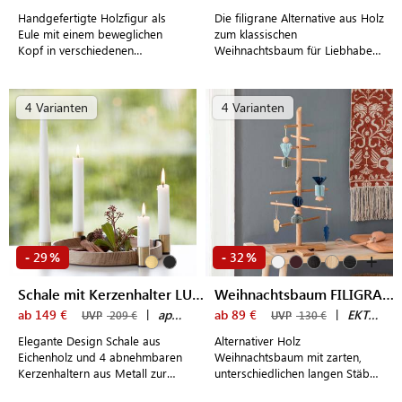
Handgefertigte Holzfigur als
Die filigrane Alternative aus Holz
Eule mit einem beweglichen
zum klassischen
Kopf in verschiedenen
Weihnachtsbaum für Liebhaber
Ausführungen zum Dekorieren
reduzierten skandinavischen
und Spielen
Designs
4 Varianten
4 Varianten
+
29
32
-
%
-
%
Schale mit Kerzenhalter LUNA
Weihnachtsbaum FILIGRANTREE (S)
ab 149 €
|
applicata
ab 89 €
|
EKTA Living
UVP
209 €
UVP
130 €
Elegante Design Schale aus
Alternativer Holz
Eichenholz und 4 abnehmbaren
Weihnachtsbaum mit zarten,
Kerzenhaltern aus Metall zur
unterschiedlichen langen Stäben
individuellen Dekoration
zur individuellen Dekoration -