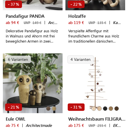
37
22
-
%
-
%
Pandafigur PANDA
Holzaffe
ab 94 €
|
Architectmade
ab 119 €
|
Kay Bojesen
UVP
149 €
UVP
135 €
Dekorative Pandafigur aus Holz
Verspielte Affenfigur mit
in Walnuss und Ahorn mit frei
freundlichem Charme aus Holz
beweglichen Armen in zwei
im traditionellen dänischen
Größen, die sich wunderbar
Design
miteinander kombinieren lassen
6 Varianten
4 Varianten
21
31
-
%
-
%
Eule OWL
Weihnachtsbaum FILIGRANTREE (L)
ab 75 €
|
Architectmade
ab 175 €
|
EKTA Living
UVP
255 €