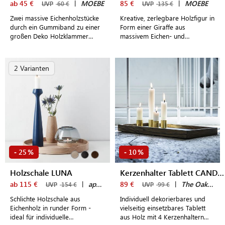
ab 45 €
|
MOEBE
85 €
|
MOEBE
UVP
60 €
UVP
135 €
Zwei massive Eichenholzstücke
Kreative, zerlegbare Holzfigur in
durch ein Gummiband zu einer
Form einer Giraffe aus
großen Deko Holzklammer
massivem Eichen- und
verbunden
Eschenholz
2 Varianten
25
10
-
%
-
%
Holzschale LUNA
Kerzenhalter Tablett CANDLE TRAY DE LUXE
ab 115 €
|
applicata
89 €
|
The Oak Men
UVP
154 €
UVP
99 €
Schlichte Holzschale aus
Individuell dekorierbares und
Eichenholz in runder Form -
vielseitig einsetzbares Tablett
ideal für individuelle
aus Holz mit 4 Kerzenhaltern