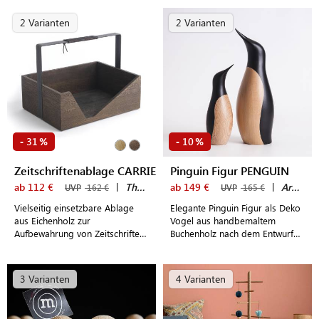
mit einer Höhe von 65 cm ideal
fürs Sideboard und kleine
2 Varianten
2 Varianten
Wohnräume
31
10
-
%
-
%
Zeitschriftenablage CARRIE
Pinguin Figur PENGUIN
ab 112 €
|
The Oak Men
ab 149 €
|
Architectmade
UVP
162 €
UVP
165 €
Vielseitig einsetzbare Ablage
Elegante Pinguin Figur als Deko
aus Eichenholz zur
Vogel aus handbemaltem
Aufbewahrung von Zeitschriften,
Buchenholz nach dem Entwurf
als Küchenhelfer oder
von Hans Bunde
Picknickkorb
3 Varianten
4 Varianten