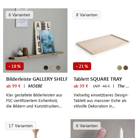
Dekoarrangement oder zum
aus Messing als stilvolles
Servieren von Kaffee und Tee
Wohnaccessoire im nordischen
Stil
6 Varianten
8 Varianten
18
21
-
%
-
%
Bilderleiste GALLERY SHELF
Tablett SQUARE TRAY
ab 99 €
|
MOEBE
ab 39 €
|
The Oak Men
UVP
48 €
Klar gestaltete Bilderleisten aus
Vielseitig einsetzbares Design-
FSC-zertifiziertem Eichenholz,
Tablett aus massiver Eiche als
die Bildern und Kunstdrucken
stilvolle Dekoration in
eine stilvolle Bühne bieten
Wohnlandschaften und elegante
Ablage auf der Couch
17 Varianten
6 Varianten