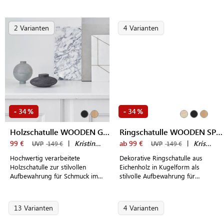
Holzbalken aus unbehandelter
Magneten für Notizen &
Eiche und stabilem Metallfuß.
Erinnerungen
2 Varianten
4 Varianten
34
34
-
%
-
%
Holzschatulle WOODEN GALAXY
Ringschatulle WOODEN SPHERE
99 €
|
Kristina Dam
ab 99 €
|
Kristina Dam
UVP
149 €
UVP
149 €
Hochwertig verarbeitete
Dekorative Ringschatulle aus
Holzschatulle zur stilvollen
Eichenholz in Kugelform als
Aufbewahrung für Schmuck im
stilvolle Aufbewahrung für
dänischen Design
Schmuck
13 Varianten
4 Varianten