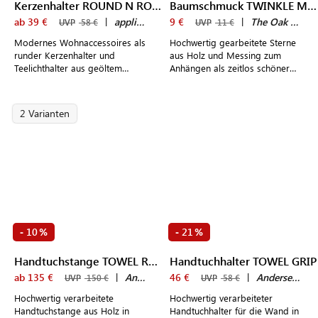
Kerzenhalter ROUND N ROUND
Baumschmuck TWINKLE MINI
ab 39 €
|
applicata
9 €
|
The Oak Men
UVP
58 €
UVP
11 €
Modernes Wohnaccessoires als
Hochwertig gearbeitete Sterne
runder Kerzenhalter und
aus Holz und Messing zum
Teelichthalter aus geöltem
Anhängen als zeitlos schöner
Eichenholz oder farbig
Weihnachtsbaumschmuck im
lackiertem Buchenholz in
dänischen Design
dänischem Design
2 Varianten
10
21
-
%
-
%
Handtuchstange TOWEL RACK
Handtuchhalter TOWEL GRIP
ab 135 €
|
Andersen Furniture
46 €
|
Andersen Furniture
UVP
150 €
UVP
58 €
Hochwertig verarbeitete
Hochwertig verarbeiteter
Handtuchstange aus Holz in
Handtuchhalter für die Wand in