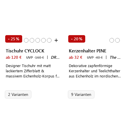
+
25
20
-
%
-
%
Tischuhr CYCLOCK
Kerzenhalter PINE
ab 120 €
|
DRUGEOT MANUFACTURE
ab 32 €
|
The Oak Men
UVP
160 €
UVP
40 €
Designer Tischuhr mit matt
Dekorative zapfenförmige
lackiertem Zifferblatt &
Kerzenhalter und Teelichthalter
massivem Eichenholz-Korpus für
aus Eichenholz im nordischen
Sideboards und Nachttische
Design
2 Varianten
9 Varianten