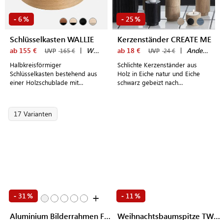
6
25
-
%
-
%
Schlüsselkasten WALLIE
Kerzenständer CREATE ME
ab 155 €
|
WOUD
ab 18 €
|
Andersen Furniture
UVP
165 €
UVP
24 €
Halbkreisförmiger
Schlichte Kerzenständer aus
Schlüsselkasten bestehend aus
Holz in Eiche natur und Eiche
einer Holzschublade mit
schwarz gebeizt nach
schwarzem Metallrahmen zur
nordischem Design – vielseitig
Anbringung an der Wand
einsetzbar und flexibel
kombinierbar
17 Varianten
+
31
11
-
%
-
%
Aluminium Bilderrahmen FRAME
Weihnachtsbaumspitze TWINKLE