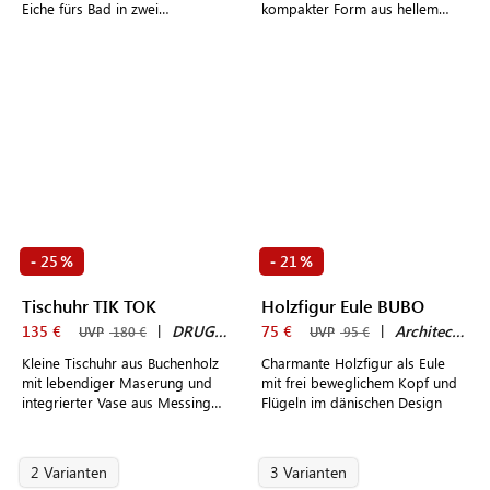
Eiche fürs Bad in zwei
kompakter Form aus hellem
unterschiedlichen Größen
Holz in Eiche mit sichtbarer
Maserung
25
21
-
%
-
%
Tischuhr TIK TOK
Holzfigur Eule BUBO
135 €
|
DRUGEOT MANUFACTURE
75 €
|
Architectmade
UVP
180 €
UVP
95 €
Kleine Tischuhr aus Buchenholz
Charmante Holzfigur als Eule
mit lebendiger Maserung und
mit frei beweglichem Kopf und
integrierter Vase aus Messing
Flügeln im dänischen Design
für stilvolle Akzente auf dem
Schreibtisch oder Nachttisch
2 Varianten
3 Varianten