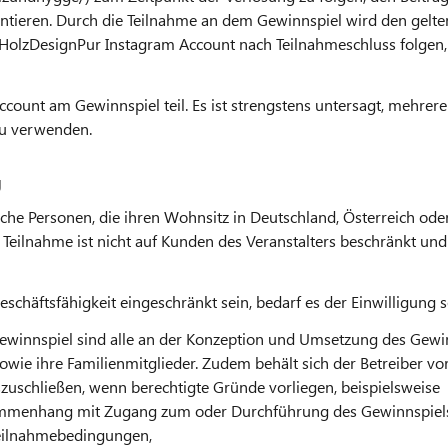
ntieren.
Durch die Teilnahme an dem Gewinnspiel wird den gel
HolzDesignPur Instagram Account nach Teilnahmeschluss folgen,
count am Gewinnspiel teil. Es ist strengstens untersagt, mehrer
u verwenden.
g
iche Personen, die ihren Wohnsitz in Deutschland, Österreich ode
 Teilnahme ist nicht auf Kunden des Veranstalters beschränkt un
eschäftsfähigkeit eingeschränkt sein, bedarf es der Einwilligung s
ewinnspiel sind alle an der Konzeption und Umsetzung des Gewin
sowie ihre Familienmitglieder. Zudem behält sich der Betreiber v
zuschließen, wenn berechtigte Gründe vorliegen, beispielsweise
ammenhang mit Zugang zum oder Durchführung des Gewinnspiel
Teilnahmebedingungen,