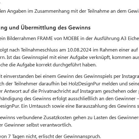
r
renden Angaben im Zusammenhang mit der Teilnahme an dem Gewin
gung und Übermittlung des Gewinns
: ein Bilderrahmen FRAME von MOEBE in der Ausführung A3 Eiche
folgt nach Teilnahmeschluss am 10.08.2024 im Rahmen einer auf
rn. Ist das Gewinnspiel mit einer Aufgabe verknüpft, kommen aus
lche die Aufgabe korrekt durchgeführt haben.
it einverstanden bei einem Gewinn des Gewinnspiels per Instagra
ch der Teilnehmer daraufhin bei HolzDesignPur melden und sei
 Antwort auf die Privatnachricht auf Instagram geschehen oder 
händigung des Gewinns erfolgt ausschließlich an den Gewinner –
esignPur. Ein Umtausch sowie eine Barauszahlung des Gewinns si
ewinns verbundene Zusatzkosten gehen zu Lasten des Gewinners.
r Gewinner selbst verantwortlich.
on 7 Tagen nicht, erlischt der Gewinnanspruch.