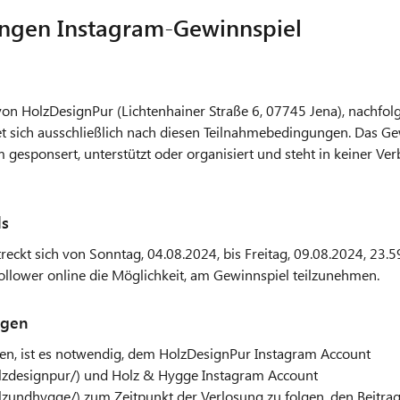
ngen Instagram-Gewinnspiel
n HolzDesignPur (Lichtenhainer Straße 6, 07745 Jena), nachfolg
tet sich ausschließlich nach diesen Teilnahmebedingungen. Das Ge
 gesponsert, unterstützt oder organisiert und steht in keiner V
ls
eckt sich von Sonntag, 04.08.2024, bis Freitag, 09.08.2024, 23.5
ollower online die Möglichkeit, am Gewinnspiel teilzunehmen.
ngen
n, ist es notwendig, dem HolzDesignPur Instagram Account
lzdesignpur/
) und Holz & Hygge Instagram Account
lzundhygge/
) zum Zeitpunkt der Verlosung zu folgen, den Beit