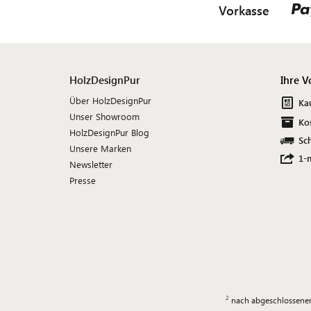
Vorkasse
HolzDesignPur
Ihre V
Über HolzDesignPur
Ka
Unser Showroom
Ko
HolzDesignPur Blog
Sch
Unsere Marken
1-
Newsletter
Presse
nach abgeschlossener