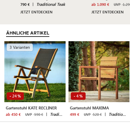
|
Traditional Teak
790 €
ab 1.090 €
UVP
1.29
JETZT ENTDECKEN
JETZT ENTDECKEN
ÄHNLICHE ARTIKEL
3 Varianten
24
4
-
%
-
%
Gartenstuhl KATE RECLINER
Gartenstuhl MAXIMA
|
Traditional Teak
|
Traditional Teak
ab 450 €
499 €
UVP
590 €
UVP
520 €