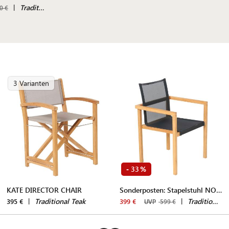
|
Traditional Teak
0 €
3 Varianten
33
-
%
KATE DIRECTOR CHAIR
Sonderposten: Stapelstuhl NOAH
|
Traditional Teak
|
Traditional Teak
395 €
399 €
UVP
599 €