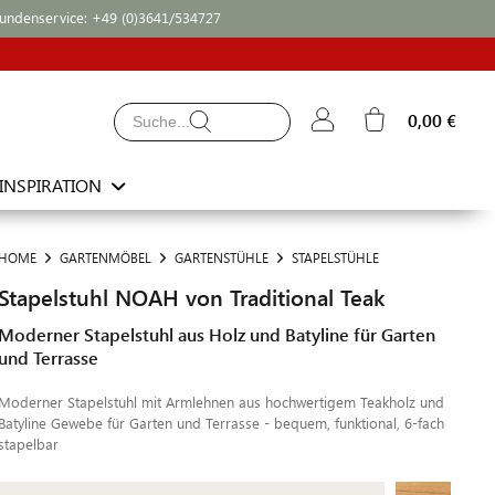
undenservice:
+49 (0)3641/534727
0,00 €
INSPIRATION
HOME
GARTENMÖBEL
GARTENSTÜHLE
STAPELSTÜHLE
Stapelstuhl NOAH von Traditional Teak
Moderner Stapelstuhl aus Holz und Batyline für Garten
und Terrasse
Moderner Stapelstuhl mit Armlehnen aus hochwertigem Teakholz und
Batyline Gewebe für Garten und Terrasse - bequem, funktional, 6-fach
stapelbar