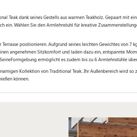
onal Teak dank seines Gestells aus warmen Teakholz. Gepaart mit ei
ich ein. Wählen Sie den Armlehnstuhl für kreative Zusammenstellun
errasse positionieren. Aufgrund seines leichten Gewichtes von 7 kg i
einen angenehmen Sitzkomfort und laden dazu ein, entspannte Momen
. SeineFormgebung ermöglicht es zudem bis zu 6 Armlehnstühle über
hnamigen Kollektion von Traditional Teak. Ihr Außenbereich wird s
nießen können.