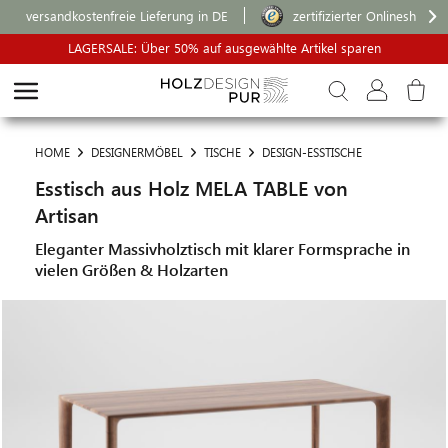
versandkostenfreie Lieferung in DE
zertifizierter Onlineshop
LAGERSALE: Über 50% auf ausgewählte Artikel sparen
HOME
DESIGNERMÖBEL
TISCHE
DESIGN-ESSTISCHE
Esstisch aus Holz MELA TABLE von
Artisan
Eleganter Massivholztisch mit klarer Formsprache in
vielen Größen & Holzarten