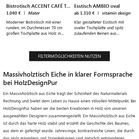
Bistrotisch ACCENT CAFÉ TABLE
Esstisch AMBIO oval
1.040 €
|
Mater
ab 1.310 €
|
vitamin design
Moderner Bistrotisch mit einer
Klar gestalteter Esstisch mit
runden, im Durchmesser 70 cm
ovaler Tischplatte und spitz
großen Tischplatte aus Holz in
zulaufenden Beinen aus
heller und dunkler Eiche
Massivholz für moderne
Essbereiche
FILTERMÖGLICHKEITEN NUTZEN
Massivholztisch Eiche in klarer Formsprache
bei HolzDesignPur
Ein Massivholztisch aus Eiche trägt der Schönheit des Naturmaterials
Rechnung und bietet dem Leben zu Hause einen stilvollen Mittelpunkt. Bei
HolzDesignPur haben wir die besten Kreationen in Holz von unseren
ausgewählten Designern zusammengestellt. Ein Massivholztisch aus Eiche
ist durch das harte Holz stabil und erzählt die Geschichte des Baumes,
aus dem er gefertigt wurde. Jahresringe, kontrastreiche Linien, die durch
das Holz mäandern und Sprenkelungen sind natürlich entstandenes