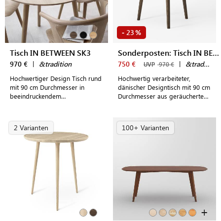
23
-
%
Tisch IN BETWEEN SK3
Sonderposten: Tisch IN BETWEEN SK3
970 €
|
&tradition
750 €
|
&tradition
UVP
970 €
Hochwertiger Design Tisch rund
Hochwertig verarbeiteter,
mit 90 cm Durchmesser in
dänischer Designtisch mit 90 cm
beeindruckendem
Durchmesser aus geräuchertem
minimalistischen
Eichenholz
skandinavischen Stil
2 Varianten
100+ Varianten
+