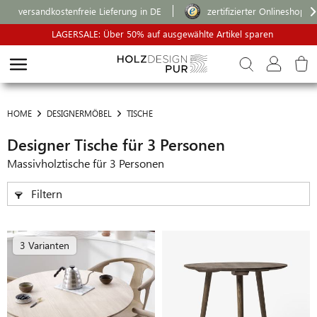
versandkostenfreie Lieferung in DE
zertifizierter Onlineshop
LAGERSALE: Über 50% auf ausgewählte Artikel sparen
HOME
DESIGNERMÖBEL
TISCHE
Designer Tische für 3 Personen
Massivholztische für 3 Personen
Filtern
3 Varianten