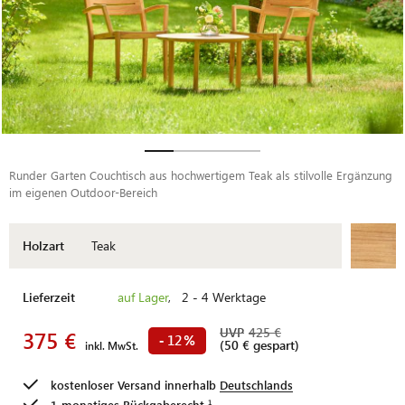
Runder Garten Couchtisch aus hochwertigem Teak als stilvolle Ergänzung
im eigenen Outdoor-Bereich
Holzart
Teak
Lieferzeit
auf Lager
, 2 - 4 Werktage
UVP
425 €
375 €
12
-
%
(50 € gespart)
inkl. MwSt.
kostenloser Versand innerhalb
Deutschlands
1-monatiges
Rückgaberecht