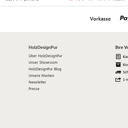
Vorkasse
HolzDesignPur
Ihre V
Über HolzDesignPur
Ka
Unser Showroom
Ko
HolzDesignPur Blog
Sch
Unsere Marken
1-
Newsletter
Presse