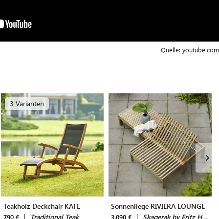
Quelle:
youtube.com
3 Varianten
Teakholz Deckchair KATE
Sonnenliege RIVIERA LOUNGE
|
Traditional Teak
|
Skagerak by Fritz Hansen
790 €
3.090 €