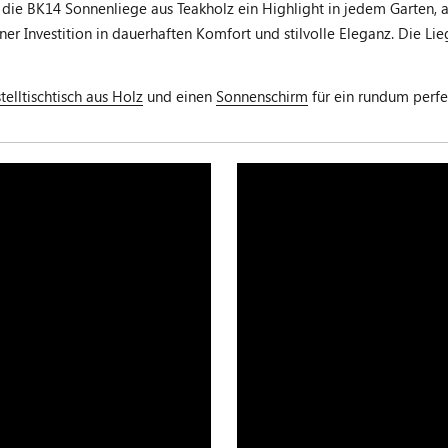
t die BK14 Sonnenliege aus Teakholz ein Highlight in jedem Garten, a
er Investition in dauerhaften Komfort und stilvolle Eleganz. Die L
telltischtisch aus Holz
und einen
Sonnenschirm
für ein rundum perf