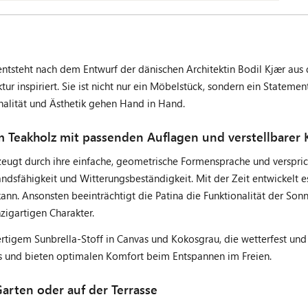
tsteht nach dem Entwurf der dänischen Architektin Bodil Kjær aus 
ktur inspiriert. Sie ist nicht nur ein Möbelstück, sondern ein Stat
ionalität und Ästhetik gehen Hand in Hand.
m Teakholz mit passenden Auflagen und verstellbarer 
eugt durch ihre einfache, geometrische Formensprache und verspric
andsfähigkeit und Witterungsbeständigkeit. Mit der Zeit entwickelt e
n. Ansonsten beeinträchtigt die Patina die Funktionalität der Sonn
zigartigen Charakter.
tigem Sunbrella-Stoff in Canvas und Kokosgrau, die wetterfest und 
nis und bieten optimalen Komfort beim Entspannen im Freien.
rten oder auf der Terrasse