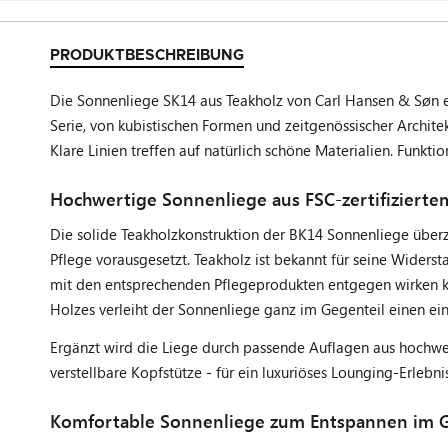
PRODUKTBESCHREIBUNG
Die Sonnenliege SK14 aus Teakholz von Carl Hansen & Søn en
Serie, von kubistischen Formen und zeitgenössischer Archite
Klare Linien treffen auf natürlich schöne Materialien. Funkt
Hochwertige Sonnenliege aus FSC-zertifizierte
Die solide Teakholzkonstruktion der BK14 Sonnenliege überz
Pflege vorausgesetzt. Teakholz ist bekannt für seine Widerst
mit den entsprechenden Pflegeprodukten entgegen wirken kan
Holzes verleiht der Sonnenliege ganz im Gegenteil einen ein
Ergänzt wird die Liege durch passende Auflagen aus hochwer
verstellbare Kopfstütze - für ein luxuriöses Lounging-Erleb
Komfortable Sonnenliege zum Entspannen im Ga