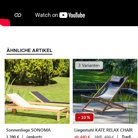
ÄHNLICHE ARTIKEL
3 Varianten
10
-
%
Sonnenliege SONOMA
Liegestuhl KATE RELAX CHAIR
|
jankurtz
|
Traditional Teak
1.290 €
ab 440 €
UVP
490 €