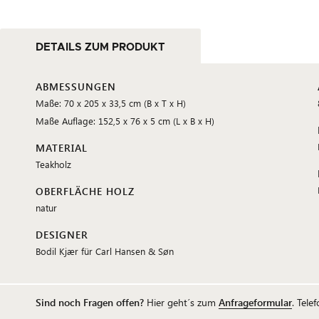
DETAILS ZUM PRODUKT
ABMESSUNGEN
Maße: 70 x 205 x 33,5 cm (B x T x H)
Maße Auflage: 152,5 x 76 x 5 cm (L x B x H)
MATERIAL
Teakholz
OBERFLÄCHE HOLZ
natur
DESIGNER
Bodil Kjær für Carl Hansen & Søn
Sind noch Fragen offen?
Hier geht´s zum
Anfrageformular
. Tele