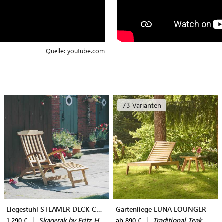
Quelle:
youtube.com
73 Varianten
Liegestuhl STEAMER DECK CHAIR
Gartenliege LUNA LOUNGER
|
Skagerak by Fritz Hansen
|
Traditional Teak
1.290 €
ab 890 €