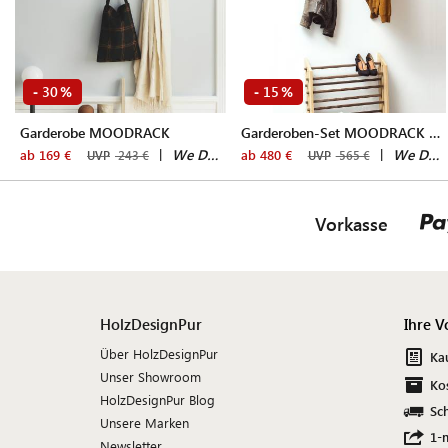
30
15
-
%
-
%
Garderobe MOODRACK
Garderoben-Set MOODRACK & MOODSTAND
|
We Do Wood
|
We Do Wood
ab 169 €
ab 480 €
UVP
243 €
UVP
565 €
Vorkasse
HolzDesignPur
Ihre V
Über HolzDesignPur
Ka
Unser Showroom
Ko
HolzDesignPur Blog
Sch
Unsere Marken
1-
Newsletter