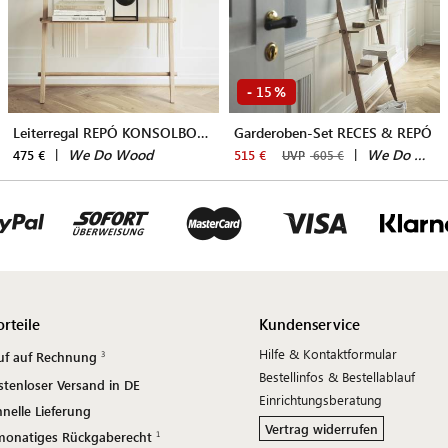
15
-
%
Leiterregal REPÓ KONSOLBORD
Garderoben-Set RECES & REPÓ
|
We Do Wood
|
We Do Wood
475 €
515 €
UVP
605 €
orteile
Kundenservice
Hilfe & Kontaktformular
uf auf Rechnung
Bestellinfos & Bestellablauf
stenloser Versand in DE
Einrichtungsberatung
nelle Lieferung
Vertrag widerrufen
monatiges Rückgaberecht