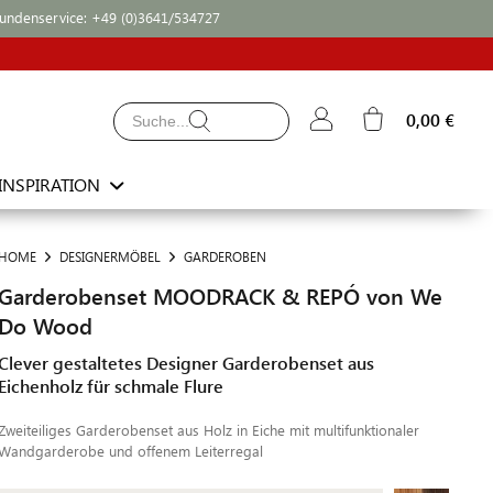
undenservice:
+49 (0)3641/534727
0,00 €
INSPIRATION
HOME
DESIGNERMÖBEL
GARDEROBEN
Garderobenset MOODRACK & REPÓ von We
Do Wood
Clever gestaltetes Designer Garderobenset aus
Eichenholz für schmale Flure
Zweiteiliges Garderobenset aus Holz in Eiche mit multifunktionaler
Wandgarderobe und offenem Leiterregal