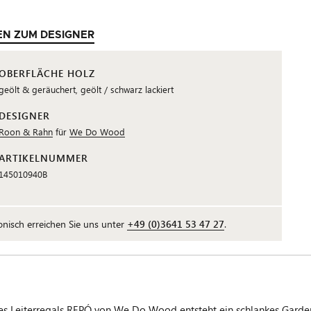
EN ZUM DESIGNER
OBERFLÄCHE HOLZ
geölt & geräuchert, geölt / schwarz lackiert
DESIGNER
Roon & Rahn
für
We Do Wood
ARTIKELNUMMER
145010940B
fonisch erreichen Sie uns unter
+49 (0)3641 53 47 27
.
eiterregals REPÓ von We Do Wood entsteht ein schlankes Gardero