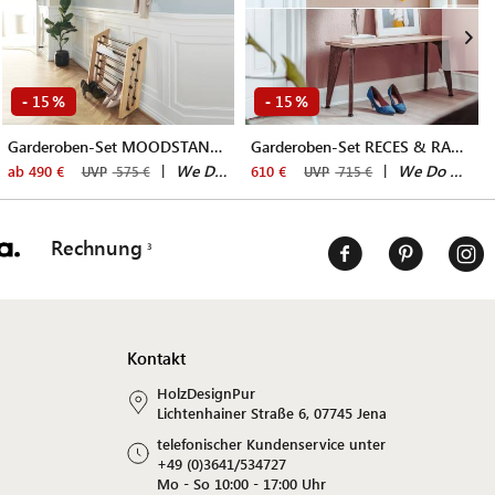
15
15
-
%
-
%
Garderoben-Set MOODSTAND & RECES
Garderoben-Set RECES & RANK BENCH
|
We Do Wood
|
We Do Wood
ab 490 €
610 €
UVP
575 €
UVP
715 €
Rechnung
Kontakt
HolzDesignPur
Lichtenhainer Straße 6, 07745 Jena
telefonischer Kundenservice unter
+49 (0)3641/534727
Mo - So 10:00 - 17:00 Uhr