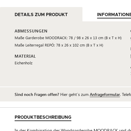
DETAILS ZUM PRODUKT
INFORMATION
ABMESSUNGEN
Maße Garderobe MOODRACK: 78 / 98 x 26 x 13 cm (B x T x H)
Maße Leiterregal REPÓ: 78 x 26 x 102 cm (B x T x H)
MATERIAL
Eichenholz
Sind noch Fragen offen?
Hier geht´s zum
Anfrageformular
. Tele
PRODUKTBESCHREIBUNG
In der Kombination der Wandgarderobe MOODRACK und des L