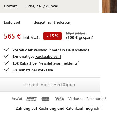
Holzart
Eiche, hell / dunkel
Lieferzeit
derzeit nicht lieferbar
UVP
665 €
565 €
15
-
%
(100 € gespart)
inkl. MwSt.
kostenloser Versand innerhalb
Deutschlands
1-monatiges
Rückgaberecht
10€ Rabatt bei
Newsletteranmeldung
3% Rabatt bei Vorkasse
derzeit nicht verfügbar
Vorkasse
Rechnung
Zahlung auf Rechnung und Ratenkauf möglich