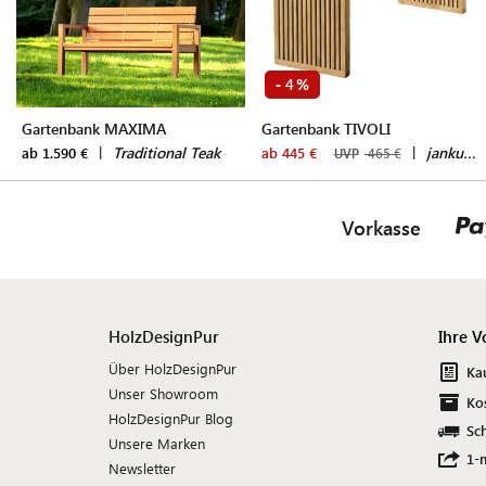
4
-
%
Gartenbank MAXIMA
Gartenbank TIVOLI
|
Traditional Teak
|
jankurtz
ab 1.590 €
ab 445 €
UVP
465 €
Vorkasse
HolzDesignPur
Ihre V
Über HolzDesignPur
Ka
Unser Showroom
Ko
HolzDesignPur Blog
Sch
Unsere Marken
1-
Newsletter