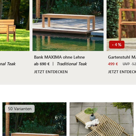
4
-
%
Bank MAXIMA ohne Lehne
Gartenstuhl 
onal Teak
|
Traditional Teak
ab 690 €
499 €
UVP
52
JETZT ENTDECKEN
JETZT ENTDEC
50 Varianten