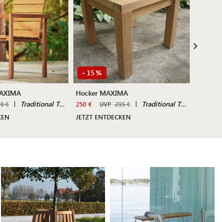
15
10
-
%
-
MAXIMA
Hocker MAXIMA
Garten
|
Traditional Teak
|
Traditional Teak
250 €
3.930 €
0 €
UVP
295 €
KEN
JETZT ENTDECKEN
JETZT 