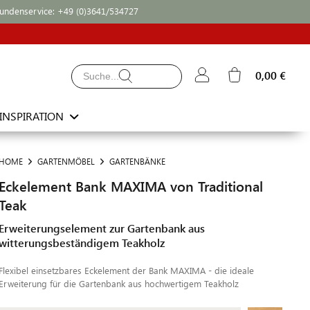
undenservice:
+49 (0)3641/534727
0,00 €
INSPIRATION
HOME
GARTENMÖBEL
GARTENBÄNKE
Eckelement Bank MAXIMA von Traditional
Teak
Erweiterungselement zur Gartenbank aus
witterungsbeständigem Teakholz
Flexibel einsetzbares Eckelement der Bank MAXIMA - die ideale
Erweiterung für die Gartenbank aus hochwertigem Teakholz