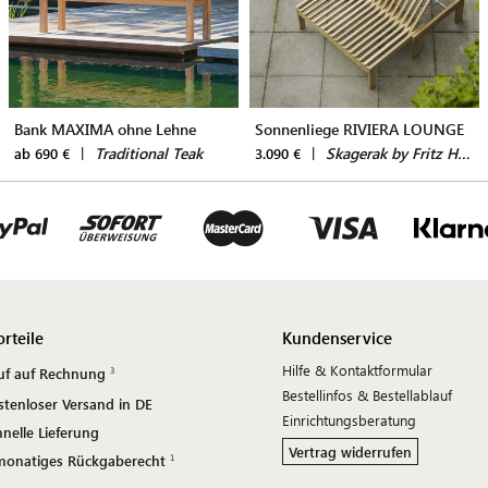
Bank MAXIMA ohne Lehne
Sonnenliege RIVIERA LOUNGE
|
Traditional Teak
|
Skagerak by Fritz Hansen
ab 690 €
3.090 €
orteile
Kundenservice
Hilfe & Kontaktformular
uf auf Rechnung
Bestellinfos & Bestellablauf
stenloser Versand in DE
Einrichtungsberatung
nelle Lieferung
Vertrag widerrufen
monatiges Rückgaberecht