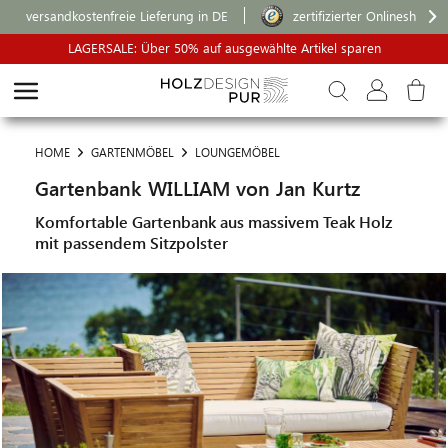
versandkostenfreie Lieferung in DE
zertifizierter Onlineshop
LAGERSALE: Über 50% auf ausgewählte Artikel sparen
HOME
GARTENMÖBEL
LOUNGEMÖBEL
Gartenbank WILLIAM von Jan Kurtz
Komfortable Gartenbank aus massivem Teak Holz
mit passendem Sitzpolster