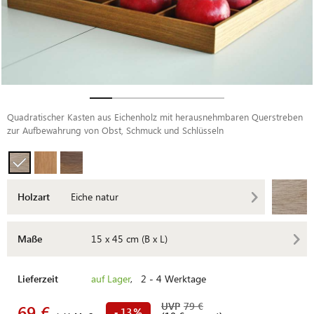
Quadratischer Kasten aus Eichenholz mit herausnehmbaren Querstreben
zur Aufbewahrung von Obst, Schmuck und Schlüsseln
Holzart
Eiche natur
Maße
15 x 45 cm (B x L)
Lieferzeit
auf Lager
, 2 - 4 Werktage
UVP
79 €
69 €
13
-
%