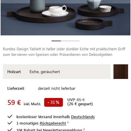
Rundes Design Tablett in heller oder dunkler Eiche mit praktischem Griff
zum Servieren von Speisen oder Präsentieren von Dekoobjekten
Holzart
Eiche, geräuchert
Lieferzeit
derzeit nicht lieferbar
UVP
85 €
59 €
31
-
%
(26 € gespart)
inkl. MwSt.
kostenloser Versand innerhalb
Deutschlands
1-monatiges
Rückgaberecht
10€ Rabatt bei
Newsletteranmeldung