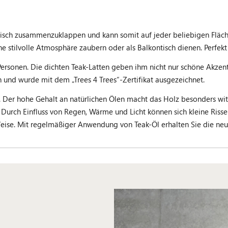
raktisch zusammenzuklappen und kann somit auf jeder beliebigen Fläc
e stilvolle Atmosphäre zaubern oder als Balkontisch dienen. Perfekt
er Personen. Die dichten Teak-Latten geben ihm nicht nur schöne Akze
und wurde mit dem „Trees 4 Trees“-Zertifikat ausgezeichnet.
. Der hohe Gehalt an natürlichen Ölen macht das Holz besonders witt
z. Durch Einfluss von Regen, Wärme und Licht können sich kleine Ris
eise. Mit regelmäßiger Anwendung von Teak-Öl erhalten Sie die neuw