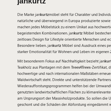
jankurtz
Die Marke jan
kurtz
möbel steht für Charakter und Individu
natürliche und überwiegend in Europa produzierte sowie 
machen jedes Möbelstück zu einem Unikat aus hochwertig
begeisternden Kombinationen. jan
kurtz
Möbel bestechen 
zeitloses Design für Lifestyle orientierte Menschen und ec
Besondere lieben. jan
kurtz
Möbel sind Ausdruck eines per
starker Emotionalität für Wohnen und Leben im eigenen 
Mit besonderem Fokus auf Nachhaltigkeit bezieht jan
kur
Teakholz aus Plantagen mit dem
Trees4Trees
-Zertifikat, 
hochwertige und nach internationalen Maßstäben erneuer
Waldwirtschaft steht. Direkte und unterstützende Partner
Wiederaufforstungsprogrammen helfen bei der Umwand
genutzten landwirtschaftlichen Flächen zu klimarelevant
am Ursprungsort der Massivholzprodukte. So sollen die 
geschont und die Schäden der Abforstung eingedämmt 