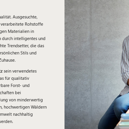
alität. Ausgesuchte,
verarbeitete Rohstoffe
en Materialien in
durch intelligentes und
hte Trendsetter, die das
sönlichen Stils und
Zuhause.
tz
sein verwendetes
das für qualitativ
bare Forst- und
schaften bei
lung von minderwertig
en, hochwertigen Wäldern
Umwelt nachhaltig
werden.