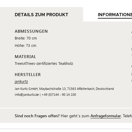
DETAILS ZUM PRODUKT
INFORMATION
ABMESSUNGEN
Breite: 70 cm
Höhe: 73 cm
MATERIAL
Trees4Trees-zertifiziertes Teakholz
HERSTELLER
jankurtz
Jan Kurtz GmbH, Maybachstraße 13, 71563 Affalterbach, Deutschland
info@jankurtz.de | +49 (0)7144 - 90 14 100
Sind noch Fragen offen?
Hier geht´s zum
Anfrageformular
. Tele