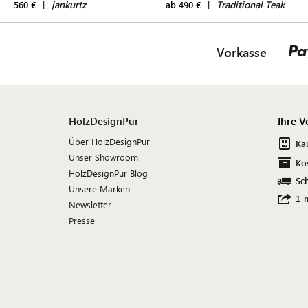
|
jankurtz
|
Traditional Teak
560 €
ab 490 €
Vorkasse
HolzDesignPur
Ihre V
Über HolzDesignPur
Ka
Unser Showroom
Ko
HolzDesignPur Blog
Sch
Unsere Marken
1-
Newsletter
Presse