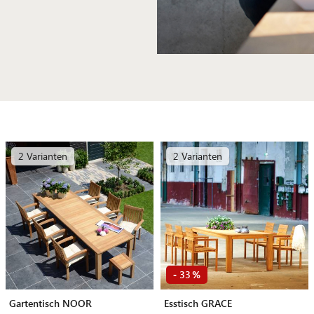
2 Varianten
2 Varianten
33
-
%
Gartentisch NOOR
Esstisch GRACE