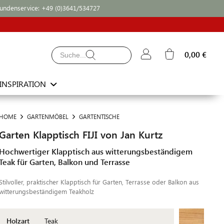
undenservice:
+49 (0)3641/534727
0,00 €
INSPIRATION
HOME
GARTENMÖBEL
GARTENTISCHE
Garten Klapptisch FIJI von Jan Kurtz
Hochwertiger Klapptisch aus witterungsbeständigem
Teak für Garten, Balkon und Terrasse
Stilvoller, praktischer Klapptisch für Garten, Terrasse oder Balkon aus
witterungsbeständigem Teakholz
Holzart
Teak