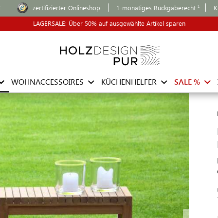
E
zertifizierter Onlineshop
1-monatiges Rückgaberecht
K
LAGERSALE: Über 50% auf ausgewählte Artikel sparen
WOHNACCESSOIRES
KÜCHENHELFER
SALE %