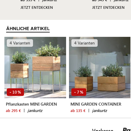
JETZT ENTDECKEN
JETZT ENTDECKEN
ÄHNLICHE ARTIKEL
4 Varianten
4 Varianten
10
7
-
%
-
%
Pflanzkasten MINI GARDEN
MINI GARDEN CONTAINER
|
jankurtz
|
jankurtz
ab 295 €
ab 135 €
Vorkasse