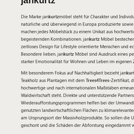
jankurtz
Die Marke jan
kurtz
möbel steht für Charakter und Individu
natürliche und überwiegend in Europa produzierte sowie 
machen jedes Möbelstück zu einem Unikat aus hochwertig
begeisternden Kombinationen. jan
kurtz
Möbel bestechen 
zeitloses Design für Lifestyle orientierte Menschen und ec
Besondere lieben. jan
kurtz
Möbel sind Ausdruck eines per
starker Emotionalität für Wohnen und Leben im eigenen 
Mit besonderem Fokus auf Nachhaltigkeit bezieht jan
kur
Teakholz aus Plantagen mit dem
Trees4Trees
-Zertifikat, 
hochwertige und nach internationalen Maßstäben erneuer
Waldwirtschaft steht. Direkte und unterstützende Partner
Wiederaufforstungsprogrammen helfen bei der Umwand
genutzten landwirtschaftlichen Flächen zu klimarelevant
am Ursprungsort der Massivholzprodukte. So sollen die 
geschont und die Schäden der Abforstung eingedämmt 