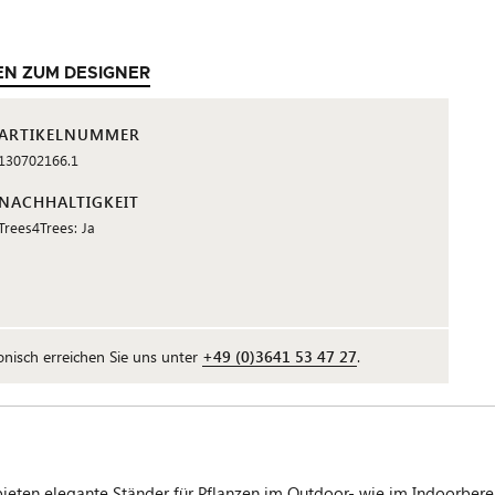
EN ZUM DESIGNER
ARTIKELNUMMER
130702166.1
NACHHALTIGKEIT
Trees4Trees: Ja
fonisch erreichen Sie uns unter
+49 (0)3641 53 47 27
.
n elegante Ständer für Pflanzen im Outdoor- wie im Indoorbereich.