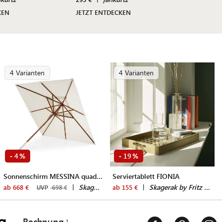
KEN
JETZT ENTDECKEN
4 Varianten
4 Varianten
4
19
-
%
-
%
Sonnenschirm MESSINA quadratisch
Serviertablett FIONIA
|
Skagerak by Fritz Hansen
|
Skagerak by Fritz Hansen
ab 668 €
ab 155 €
UVP
698 €
Rechnung