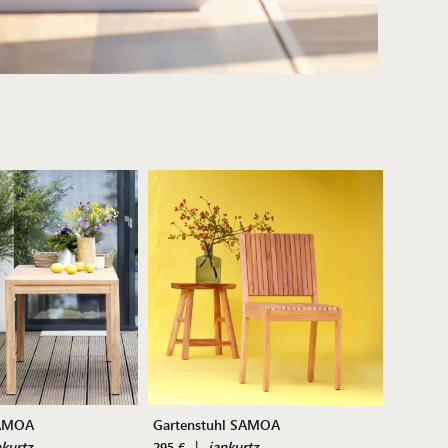
SAMOA
Gartenstuhl SAMOA
nkurtz
|
jankurtz
295 €