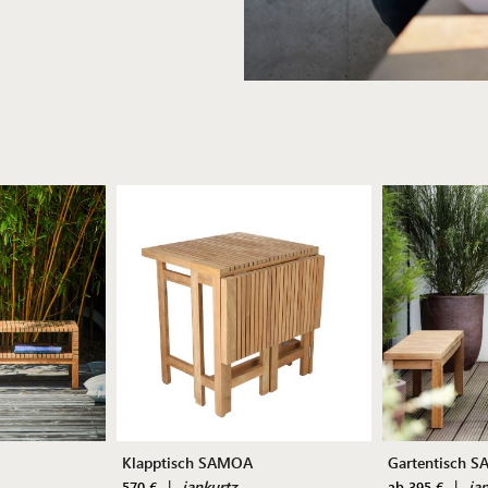
Klapptisch SAMOA
Gartentisch 
|
jankurtz
|
ja
570 €
ab 395 €