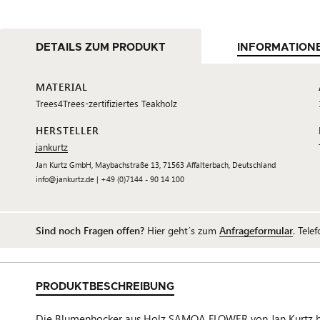
DETAILS ZUM PRODUKT
INFORMATION
MATERIAL
Trees4Trees-zertifiziertes Teakholz
HERSTELLER
jankurtz
Jan Kurtz GmbH, Maybachstraße 13, 71563 Affalterbach, Deutschland
info@jankurtz.de | +49 (0)7144 - 90 14 100
Sind noch Fragen offen?
Hier geht´s zum
Anfrageformular
. Tele
PRODUKTBESCHREIBUNG
Die Blumenhocker aus Holz SAMOA FLOWER von Jan Kurtz biete