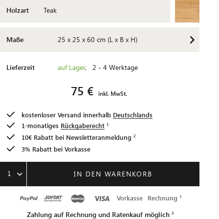
Holzart
Teak
Maße
25 x 25 x 60 cm (L x B x H)
Lieferzeit
auf Lager
, 2 - 4 Werktage
75 €
inkl. MwSt.
kostenloser Versand innerhalb
Deutschlands
1-monatiges
Rückgaberecht
10€ Rabatt bei
Newsletteranmeldung
3% Rabatt bei Vorkasse
1
IN DEN WARENKORB
Vorkasse
Rechnung
Zahlung auf Rechnung und Ratenkauf möglich