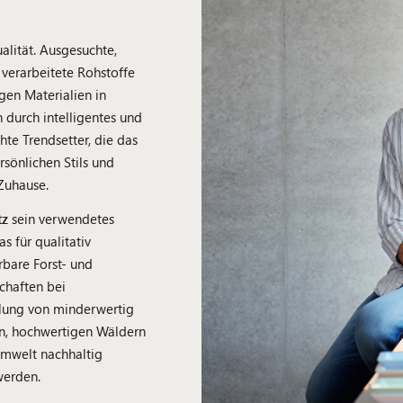
alität. Ausgesuchte,
verarbeitete Rohstoffe
en Materialien in
durch intelligentes und
hte Trendsetter, die das
sönlichen Stils und
Zuhause.
tz
sein verwendetes
das für qualitativ
bare Forst- und
schaften bei
lung von minderwertig
en, hochwertigen Wäldern
Umwelt nachhaltig
werden.