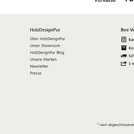
HolzDesignPur
Ihre V
Über HolzDesignPur
Ka
Unser Showroom
Ko
HolzDesignPur Blog
Sch
Unsere Marken
1-
Newsletter
Presse
nach abgeschlossener