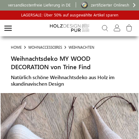
versandkostenfreie Lieferung in DE
zertifizierter Onlineshop
LAGERSALE: Über 50% auf ausgewählte Artikel sparen
HOME
WOHNACCESSOIRES
WEIHNACHTEN
Weihnachtsdeko MY WOOD
DECORATION von Trine Find
Natürlich schöne Weihnachtsdeko aus Holz im
skandinavischen Design