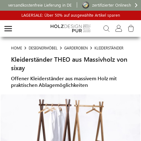
versandkostenfreie Lieferung in DE
zertifizierter Onlineshop
LAGERSALE: Über 50% auf ausgewählte Artikel sparen
HOME
DESIGNERMÖBEL
GARDEROBEN
KLEIDERSTÄNDER
Kleiderständer THEO aus Massivholz von
sixay
Offener Kleiderständer aus massivem Holz mit
praktischen Ablagemöglichkeiten