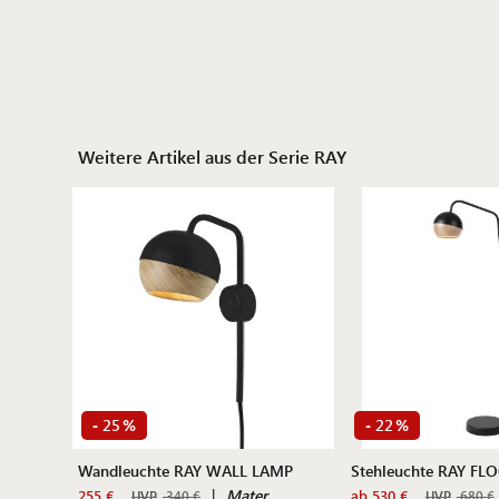
Weitere Artikel aus der Serie RAY
25
22
-
%
-
%
Wandleuchte RAY WALL LAMP
Stehleuchte RAY F
|
Mater
255 €
ab 530 €
UVP
340 €
UVP
680 €