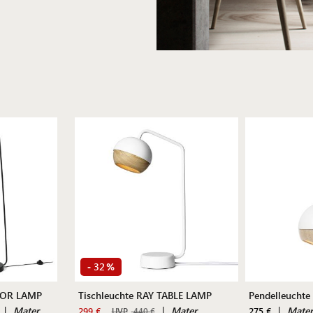
32
-
%
LOOR LAMP
Tischleuchte RAY TABLE LAMP
Pendelleuchte
|
Mater
|
Mater
|
Mate
299 €
275 €
UVP
440 €