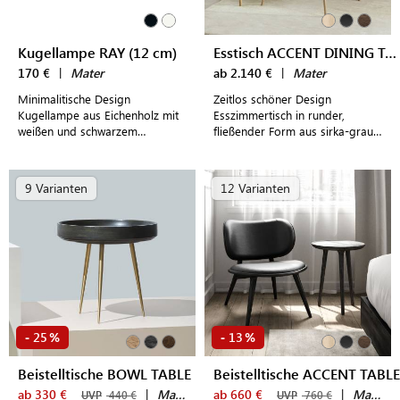
Kugellampe RAY (12 cm)
Esstisch ACCENT DINING TABLE
170 €
|
Mater
ab 2.140 €
|
Mater
Minimalitische Design
Zeitlos schöner Design
Kugellampe aus Eichenholz mit
Esszimmertisch in runder,
weißen und schwarzem
fließender Form aus sirka-grau
Lampenschirm für eine
gebeiztem oder matt lackiertem
akzentuierte Beleuchtung im
natürlichem Eichenholz
Wohn- und Essbereich
9 Varianten
12 Varianten
25
13
-
%
-
%
Beistelltische BOWL TABLE
Beistelltische ACCENT TABLE
ab 330 €
|
Mater
ab 660 €
|
Mater
UVP
440 €
UVP
760 €