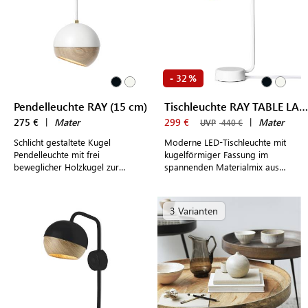
32
-
%
Pendelleuchte RAY (15 cm)
Tischleuchte RAY TABLE LAMP
275 €
|
Mater
299 €
|
Mater
UVP
440 €
Schlicht gestaltete Kugel
Moderne LED-Tischleuchte mit
Pendelleuchte mit frei
kugelförmiger Fassung im
beweglicher Holzkugel zur
spannenden Materialmix aus
individuellen Ausrichtung des
Holz und Metall
Lichtes in einem wahlweise
schwarzen oder weißem
3 Varianten
Lampenschirm