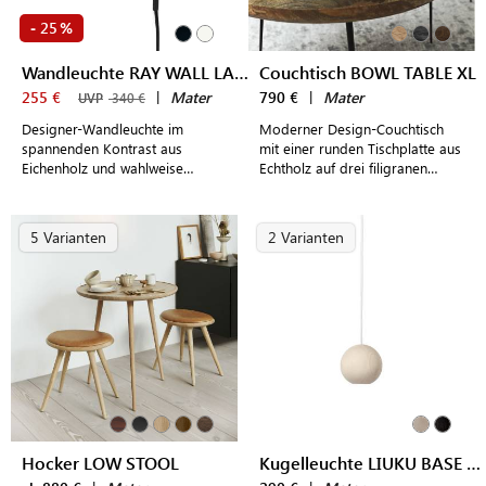
25
-
%
Wandleuchte RAY WALL LAMP
Couchtisch BOWL TABLE XL
255 €
|
Mater
790 €
|
Mater
UVP
340 €
Designer-Wandleuchte im
Moderner Design-Couchtisch
spannenden Kontrast aus
mit einer runden Tischplatte aus
Eichenholz und wahlweise
Echtholz auf drei filigranen
schwarzem oder weißen Metall -
Stahlbeinen
ideal zur Beleuchtung des Bettes
5 Varianten
2 Varianten
Hocker LOW STOOL
Kugelleuchte LIUKU BASE BALL