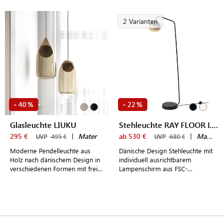
Farben
2 Varianten
40
22
-
%
-
%
Glasleuchte LIUKU
Stehleuchte RAY FLOOR LAMP
295 €
|
Mater
ab 530 €
|
Mater
UVP
495 €
UVP
680 €
Moderne Pendelleuchte aus
Dänische Design Stehleuchte mit
Holz nach dänischem Design in
individuell ausrichtbarem
verschiedenen Formen mit frei
Lampenschirm aus FSC-
wählbarer Abdeckung aus Glas
zertifiziertem Eichenholz und
für Bar, Shop und Esstisch
weißem oder schwarzem Metall