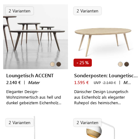
Ambiente im eigenen Zuhause
2 Varianten
2 Varianten
25
-
%
Loungetisch ACCENT
Sonderposten: Loungetisch ACCENT
2.140 €
|
Mater
1.595 €
|
Mater
UVP
2.140 €
Eleganter Design-
Dänischer Design Loungetisch
Wohnzimmertisch aus hell und
aus Eichenholz als eleganter
dunkel gebeiztem Eichenholz
Ruhepol des heimischen
mit einer ovalen Tischplatte als
Wohnzimmers
Ruhepol des Wohnzimmers
2 Varianten
2 Varianten