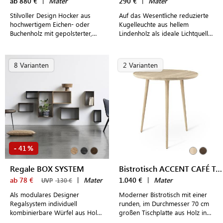
ab 880 €
|
Mater
290 €
|
Mater
Stilvoller Design Hocker aus
Auf das Wesentliche reduzierte
hochwertigem Eichen- oder
Kugelleuchte aus hellem
Buchenholz mit gepolsterter,
Lindenholz als ideale Lichtquelle
runder Sitzfläche aus Leder
für Bar und Esstisch im
modernem, skandinavischen
Design
8 Varianten
2 Varianten
41
-
%
Regale BOX SYSTEM
Bistrotisch ACCENT CAFÉ TABLE
ab 78 €
|
Mater
1.040 €
|
Mater
UVP
130 €
Als modulares Designer
Moderner Bistrotisch mit einer
Regalsystem individuell
runden, im Durchmesser 70 cm
kombinierbare Würfel aus Holz
großen Tischplatte aus Holz in
in unterschiedlichen Größen und
heller und dunkler Eiche