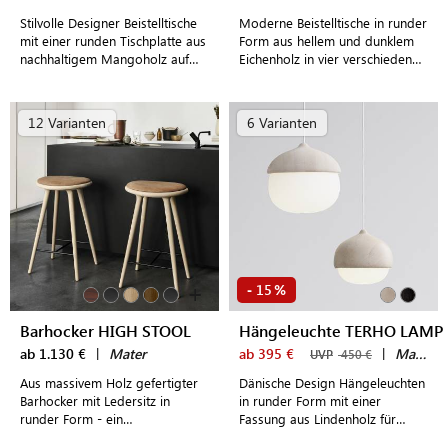
Stilvolle Designer Beistelltische
Moderne Beistelltische in runder
mit einer runden Tischplatte aus
Form aus hellem und dunklem
nachhaltigem Mangoholz auf
Eichenholz in vier verschieden
drei schmalen Stahlbeinen
Größen - made in Denmark
12 Varianten
6 Varianten
+
15
-
%
Barhocker HIGH STOOL
Hängeleuchte TERHO LAMP
ab 1.130 €
|
Mater
ab 395 €
|
Mater
UVP
450 €
Aus massivem Holz gefertigter
Dänische Design Hängeleuchten
Barhocker mit Ledersitz in
in runder Form mit einer
runder Form - ein
Fassung aus Lindenholz für
Designklassiker für edles
moderne Wohnzimmer