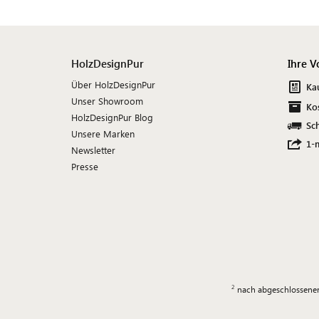
HolzDesignPur
Ihre V
Über HolzDesignPur
Ka
Unser Showroom
Ko
HolzDesignPur Blog
Sch
Unsere Marken
1-
Newsletter
Presse
nach abgeschlossener