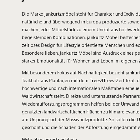
Die Marke jan
kurtz
möbel steht für Charakter und Individu
natürliche und überwiegend in Europa produzierte sowie 
machen jedes Möbelstück zu einem Unikat aus hochwertig
begeisternden Kombinationen. jan
kurtz
Möbel bestechen 
zeitloses Design für Lifestyle orientierte Menschen und ec
Besondere lieben. jan
kurtz
Möbel sind Ausdruck eines per
starker Emotionalität für Wohnen und Leben im eigenen 
Mit besonderem Fokus auf Nachhaltigkeit bezieht jan
kur
Teakholz aus Plantagen mit dem
Trees4Trees
-Zertifikat, 
hochwertige und nach internationalen Maßstäben erneuer
Waldwirtschaft steht. Direkte und unterstützende Partner
Wiederaufforstungsprogrammen helfen bei der Umwand
genutzten landwirtschaftlichen Flächen zu klimarelevant
am Ursprungsort der Massivholzprodukte. So sollen die 
geschont und die Schäden der Abforstung eingedämmt 
Mehr über jankurtz erfahren