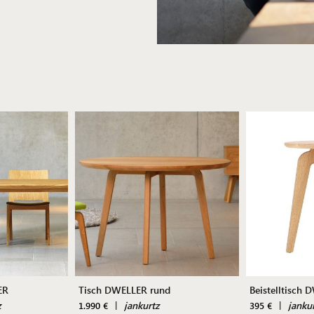
ER
Tisch DWELLER rund
Beistelltisch
z
|
jankurtz
|
janku
1.990 €
395 €