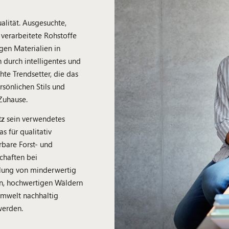
alität. Ausgesuchte,
verarbeitete Rohstoffe
en Materialien in
durch intelligentes und
hte Trendsetter, die das
sönlichen Stils und
Zuhause.
tz
sein verwendetes
das für qualitativ
bare Forst- und
schaften bei
lung von minderwertig
en, hochwertigen Wäldern
Umwelt nachhaltig
werden.