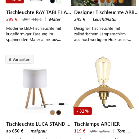
+
Tischleuchte RAY TABLE LAMP
Designer Tischleuchte ARBOREUS
299 €
|
Mater
245 €
|
LeuchtNatur
UVP
440 €
Moderne LED-Tischleuchte mit
Designer Tischleuchte mit
kugelförmiger Fassung im
zylindrischem Lampenschirm
spannenden Materialmix aus
aus hochwertigem Holzfurnier
Holz und Metall
und schlankem Metallfuß für
Schreib- und Nachttische
8 Varianten
32
-
%
Tischleuchte LUCA STAND little
Tischlampe ARCHER
ab 650 €
|
maigrau
119 €
|
Tom Raffield
UVP
175 €