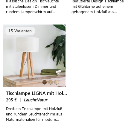
Klassische Design Tischleuchte
Reduzierte Design Tischlampe
mit stufenlosem Dimmer und
mit Glühbirne auf einem
rundem Lampenschirm auf
gebogenem Holzfuß aus
einem geradlinigem Holzsstativ
Eichenholz und eleganten
für stilvolle, moderne
Messingdetails
Wohnkonzepte
15 Varianten
Tischlampe LIGNA mit Holzfuß
295 €
|
LeuchtNatur
Dreibein Tischlampe mit Holzfuß
und rundem Leuchtenschirm aus
Naturmaterialien für modern
eingerichtete Wohnräume