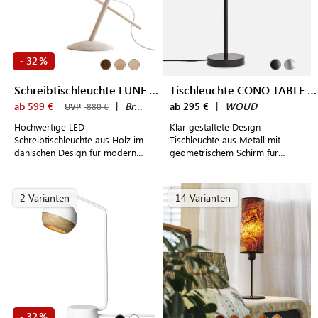
32
-
%
Schreibtischleuchte LUNE LAMP
Tischleuchte CONO TABLE LAMP
ab 599 €
|
Brdr. Krüger
ab 295 €
|
WOUD
UVP
880 €
Hochwertige LED
Klar gestaltete Design
Schreibtischleuchte aus Holz im
Tischleuchte aus Metall mit
dänischen Design für modern
geometrischem Schirm für
gestaltete Arbeitsplätze
Schreibtische oder Nachttische
2 Varianten
14 Varianten
32
-
%