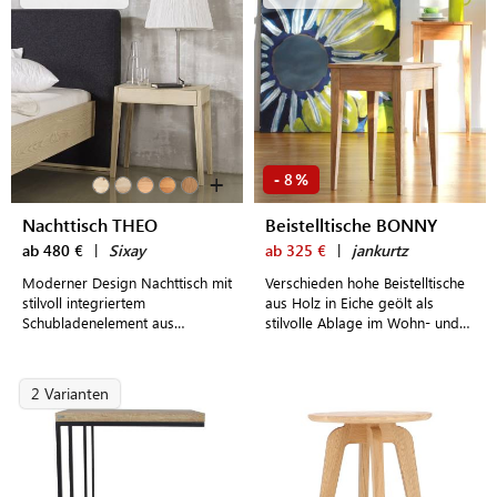
+
8
-
%
Nachttisch THEO
Beistelltische BONNY
ab 480 €
|
Sixay
ab 325 €
|
jankurtz
Moderner Design Nachttisch mit
Verschieden hohe Beistelltische
stilvoll integriertem
aus Holz in Eiche geölt als
Schubladenelement aus
stilvolle Ablage im Wohn- und
massivem Holz
Eingangsbereich
2 Varianten