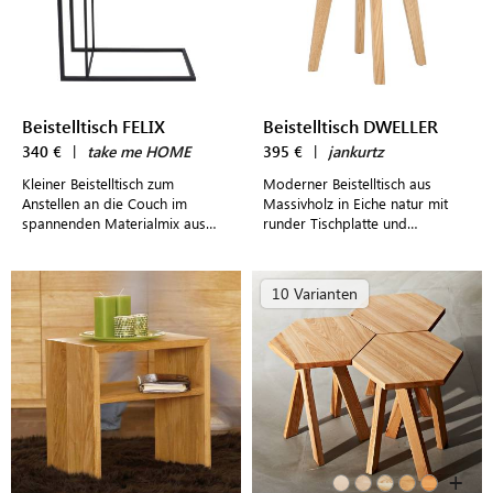
Beistelltisch FELIX
Beistelltisch DWELLER
340 €
|
take me HOME
395 €
|
jankurtz
Kleiner Beistelltisch zum
Moderner Beistelltisch aus
Anstellen an die Couch im
Massivholz in Eiche natur mit
spannenden Materialmix aus
runder Tischplatte und
Holz und wahlweise schwarzem
markanten, leicht nach außen
oder weißem Metall
zeigenden Tischbeinen
10 Varianten
+