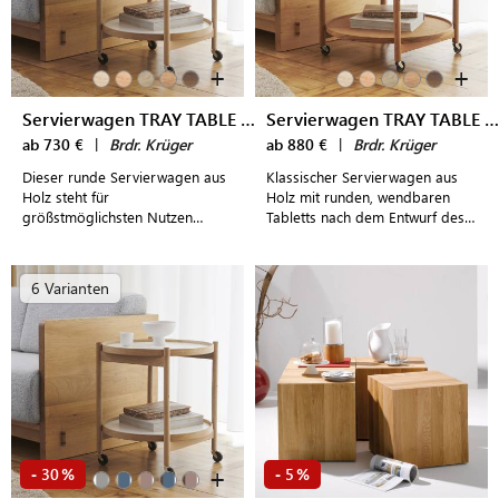
+
+
Servierwagen TRAY TABLE 50
Servierwagen TRAY TABLE 60
ab 730 €
|
Brdr. Krüger
ab 880 €
|
Brdr. Krüger
Dieser runde Servierwagen aus
Klassischer Servierwagen aus
Holz steht für
Holz mit runden, wendbaren
größstmöglichsten Nutzen
Tabletts nach dem Entwurf des
gepaart mit individuellem
dänischen Designers
Design.
Hans Bølling
6 Varianten
+
30
5
-
%
-
%