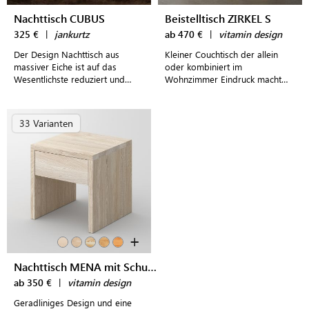
Nachttisch CUBUS
Beistelltisch ZIRKEL S
325 €
|
jankurtz
ab 470 €
|
vitamin design
Der Design Nachttisch aus
Kleiner Couchtisch der allein
massiver Eiche ist auf das
oder kombiniert im
Wesentlichste reduziert und
Wohnzimmer Eindruck macht
bringt so die Schönheit des
und in Funktionalität und Optik
Materiales Holz hervor.
überzeugt
33 Varianten
+
Nachttisch MENA mit Schublade
ab 350 €
|
vitamin design
Geradliniges Design und eine