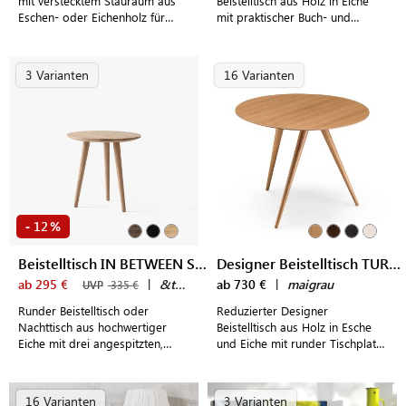
mit verstecktem Stauraum aus
Beistelltisch aus Holz in Eiche
Eschen- oder Eichenholz für
mit praktischer Buch- und
modern eingerichtete Wohn-
Magazinablage
und Schlafzimmer
3 Varianten
16 Varianten
12
-
%
Beistelltisch IN BETWEEN SK13
Designer Beistelltisch TURN HIGH
ab 295 €
|
&tradition
ab 730 €
|
maigrau
UVP
335 €
Runder Beistelltisch oder
Reduzierter Designer
Nachttisch aus hochwertiger
Beistelltisch aus Holz in Esche
Eiche mit drei angespitzten,
und Eiche mit runder Tischplatte
ausgestellten Tischbeinen
und filigranen, konischen
Tischbeinen
16 Varianten
3 Varianten