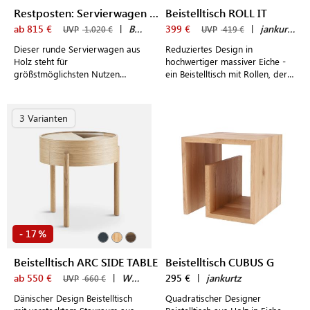
Restposten: Servierwagen TRAY TABLE 50
Beistelltisch ROLL IT
ab 815 €
|
Brdr. Krüger
399 €
|
jankurtz
UVP
1.020 €
UVP
419 €
Dieser runde Servierwagen aus
Reduziertes Design in
Holz steht für
hochwertiger massiver Eiche -
größstmöglichsten Nutzen
ein Beistelltisch mit Rollen, der
gepaart mit individuellem
mit Flexibilität und Zeitlosigkeit
Design.
überzeugt.
3 Varianten
17
-
%
Beistelltisch ARC SIDE TABLE
Beistelltisch CUBUS G
ab 550 €
|
WOUD
295 €
|
jankurtz
UVP
660 €
Dänischer Design Beistelltisch
Quadratischer Designer