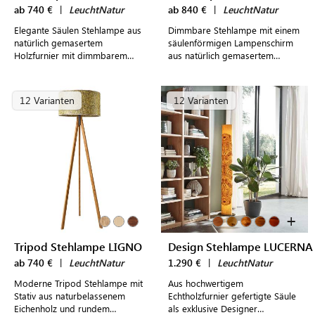
ab 740 €
|
LeuchtNatur
ab 840 €
|
LeuchtNatur
Elegante Säulen Stehlampe aus
Dimmbare Stehlampe mit einem
natürlich gemasertem
säulenförmigen Lampenschirm
Holzfurnier mit dimmbarem
aus natürlich gemasertem
Leuchtmittel für eine
Holzfurnier für eine
stimmungsvolle Atmosphäre
stimmungsvolles Licht
12 Varianten
12 Varianten
+
Tripod Stehlampe LIGNO
Design Stehlampe LUCERNA
ab 740 €
|
LeuchtNatur
1.290 €
|
LeuchtNatur
Moderne Tripod Stehlampe mit
Aus hochwertigem
Stativ aus naturbelassenem
Echtholzfurnier gefertigte Säule
Eichenholz und rundem
als exklusive Designer