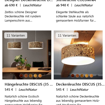
ab 690 €
|
LeuchtNatur
ab 940 €
|
LeuchtNatur
Zeitlos schöne Designer
Elegante Stehleuchte als
Deckenleuchte mit rundem
schlanke Säule aus natürlich
Lampenschirm aus
gemasertem Holzfurnier für
hochwertigem Echtholzfurnier
stimmungsvolles Licht
für einen stimmungsvoll
ausgeleuchteten Esstisch
11 Varianten
11 Varianten
+
+
Hängeleuchte DISCUS (35 cm)
Deckenleuchte DISCUS (35 cm)
545 €
|
LeuchtNatur
545 €
|
LeuchtNatur
Natürlich schöne Esstisch
Natürlich schöne Deckenleuchte
Hängeleuchte aus lebendig
aus lebendig gemasertem Holz-
gemasertem Holzfurnier für
und Heufurnier für