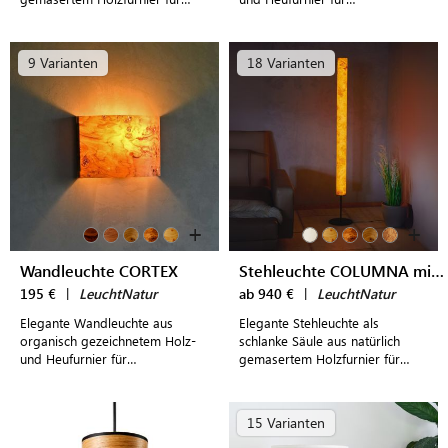
stimmungsvolles Licht
stimmungsvolles Licht
9 Varianten
18 Varianten
+
+
Wandleuchte CORTEX
Stehleuchte COLUMNA mit Fuß
195 €
|
LeuchtNatur
ab 940 €
|
LeuchtNatur
Elegante Wandleuchte aus
Elegante Stehleuchte als
organisch gezeichnetem Holz-
schlanke Säule aus natürlich
und Heufurnier für
gemasertem Holzfurnier für
stimmungsvolles Licht
stimmungsvolles Licht
15 Varianten