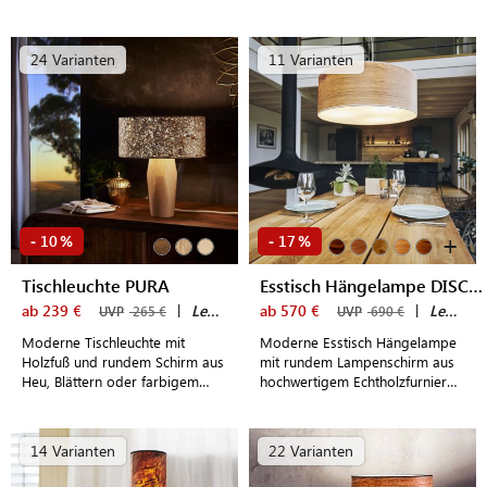
Lampenschirm im lebendigen
Stehlampe mit LED Leuchtmittel
Naturlook
für stilvoll eingerichtete
Wohnräume
24 Varianten
11 Varianten
+
10
17
-
%
-
%
Tischleuchte PURA
Esstisch Hängelampe DISCUS (55 cm)
ab 239 €
|
LeuchtNatur
ab 570 €
|
LeuchtNatur
UVP
265 €
UVP
690 €
Moderne Tischleuchte mit
Moderne Esstisch Hängelampe
Holzfuß und rundem Schirm aus
mit rundem Lampenschirm aus
Heu, Blättern oder farbigem
hochwertigem Echtholzfurnier
Baumwollfilz
als Wohlfühl- und Funktionslicht
14 Varianten
22 Varianten