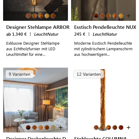
+
+
Designer Stehlampe ARBOR
Esstisch Pendelleuchte NUX
ab 1.340 €
|
LeuchtNatur
245 €
|
LeuchtNatur
Exklusive Designer Stehlampe
Moderne Esstisch Pendelleuchte
aus Echtholzfurnier mit LED
mit zylindrischem Lampenschirm
Leuchtmittel für eine
aus hochwertigem
stimmungsvolle Beleuchtung im
Echtholzfurnier für stilvoll
Wohn- und Schlafzimmer
eingerichtete Wohn- und
Esszimmer
9 Varianten
12 Varianten
+
+
Designer Deckenleuchte DISCUS (55 cm)
Stehleuchte COLUMNA