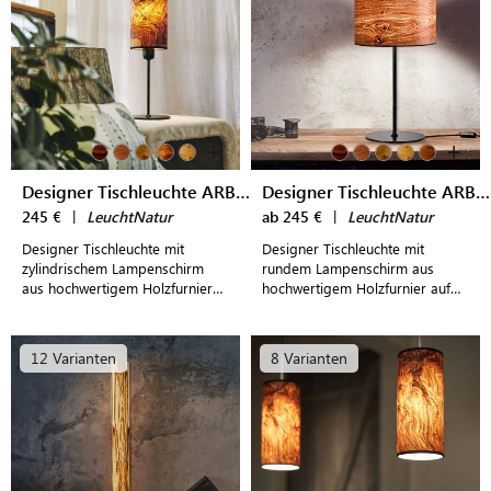
+
+
Designer Tischleuchte ARBOREUS
Designer Tischleuchte ARBOREUS 2
245 €
|
LeuchtNatur
ab 245 €
|
LeuchtNatur
Designer Tischleuchte mit
Designer Tischleuchte mit
zylindrischem Lampenschirm
rundem Lampenschirm aus
aus hochwertigem Holzfurnier
hochwertigem Holzfurnier auf
und schlankem Metallfuß für
einem schlankem Metallfuß als
Schreib- und Nachttische
stimmungsvolle Lichtquelle
12 Varianten
8 Varianten