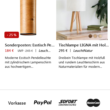
25
-
%
Sonderposten: Esstisch Pendelleuchte NUX
Tischlampe LIGNA mit Holzfuß
184 €
|
LeuchtNatur
295 €
|
LeuchtNatur
UVP
245 €
Moderne Esstisch Pendelleuchte
Dreibein Tischlampe mit Holzfuß
mit zylindrischem Lampenschirm
und rundem Leuchtenschirm aus
aus hochwertigem
Naturmaterialien für modern
Eichenholzfurnier für stilvoll
eingerichtete Wohnräume
eingerichtete Wohn- und
Esszimmer
Vorkasse