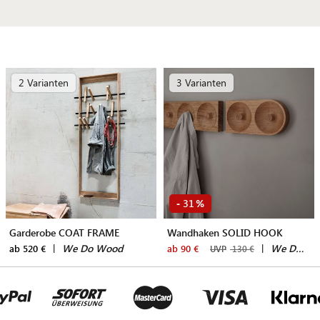
2 Varianten
3 Varianten
31
-
%
Garderobe COAT FRAME
Wandhaken SOLID HOOK
|
We Do Wood
|
We Do Wood
ab 520 €
ab 90 €
UVP
130 €