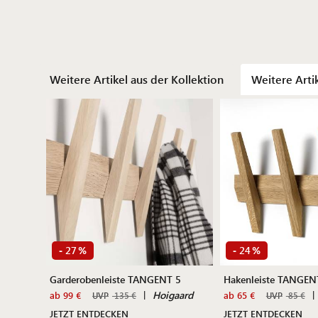
Weitere Artikel aus der Kollektion
Weitere Arti
27
24
-
%
-
%
Garderobenleiste TANGENT 5
Hakenleiste TANGEN
|
Hoigaard
|
ab 99 €
ab 65 €
UVP
135 €
UVP
85 €
JETZT ENTDECKEN
JETZT ENTDECKEN