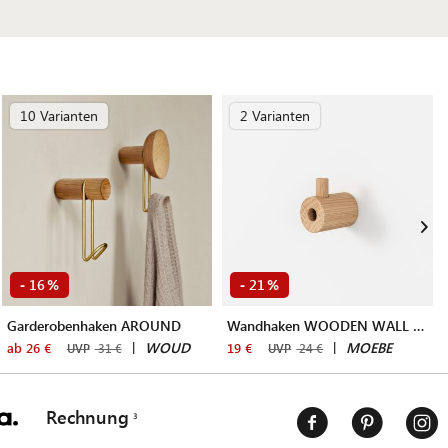
10 Varianten
2 Varianten
16
21
-
%
-
%
Garderobenhaken AROUND
Wandhaken WOODEN WALL HOOK
|
WOUD
|
MOEBE
ab 26 €
19 €
UVP
31 €
UVP
24 €
Rechnung