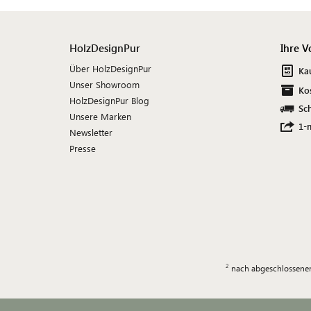
HolzDesignPur
Ihre V
Über HolzDesignPur
Ka
Unser Showroom
Ko
HolzDesignPur Blog
Sch
Unsere Marken
1-
Newsletter
Presse
nach abgeschlossener