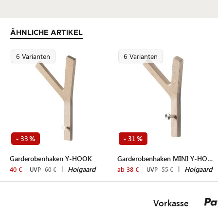
ÄHNLICHE ARTIKEL
6 Varianten
6 Varianten
33
31
-
%
-
%
Garderobenhaken Y-HOOK
Garderobenhaken MINI Y-HOOK
|
Hoigaard
|
Hoigaard
40 €
ab 38 €
UVP
60 €
UVP
55 €
Vorkasse