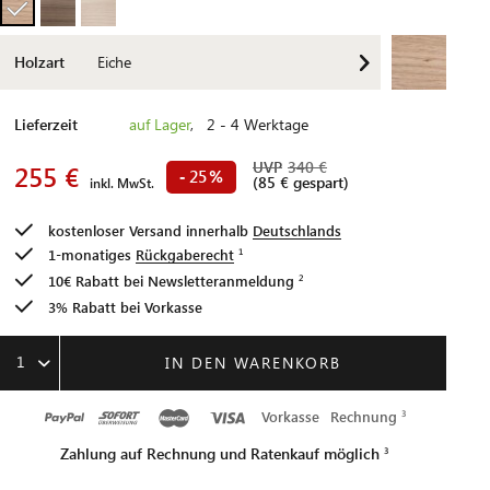
Holzart
Eiche
Lieferzeit
auf Lager
, 2 - 4 Werktage
UVP
340 €
255 €
25
-
%
(85 € gespart)
inkl. MwSt.
kostenloser Versand innerhalb
Deutschlands
1-monatiges
Rückgaberecht
10€ Rabatt bei
Newsletteranmeldung
3% Rabatt bei Vorkasse
1
IN DEN WARENKORB
Vorkasse
Rechnung
Zahlung auf Rechnung und Ratenkauf möglich