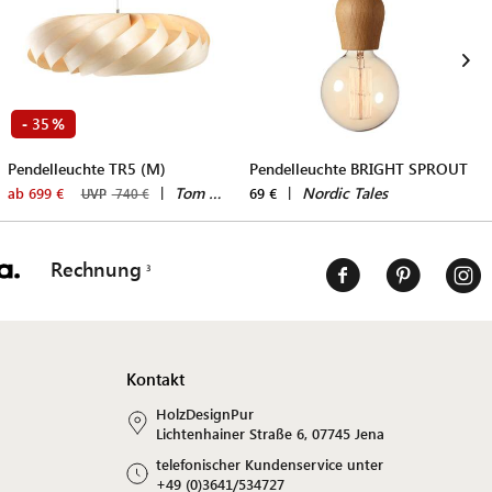
35
-
%
Pendelleuchte TR5 (M)
Pendelleuchte BRIGHT SPROUT
|
Tom Rossau
|
Nordic Tales
ab 699 €
69 €
UVP
740 €
Rechnung
Kontakt
HolzDesignPur
Lichtenhainer Straße 6, 07745 Jena
telefonischer Kundenservice unter
+49 (0)3641/534727