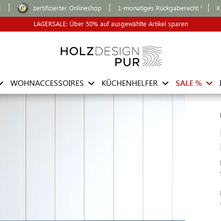
E
zertifizierter Onlineshop
1-monatiges Rückgaberecht
K
LAGERSALE: Über 50% auf ausgewählte Artikel sparen
WOHNACCESSOIRES
KÜCHENHELFER
SALE %