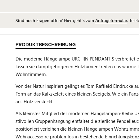
Sind noch Fragen offen?
Hier geht´s zum
Anfrageformular
. Tele
PRODUKTBESCHREIBUNG
Die moderne Hängelampe URCHIN PENDANT S verbreitet eine
lassen sie dampfgebogenen Holzfurnierstreifen das warme Lic
Wohnzimmern.
Von der Natur inspiriert gelingt es Tom Raffield Eindrücke
Form an das Kalkskelett eines kleinen Seeigels. Wie ein Pan
aus Holz versteckt.
Als kleinstes Mitglied der modernen Hängelampen-Reihe URCH
stilvollen Gruppenhängung entfaltet die zierliche Pendell
positioniert verleihen die kleinen Hängelampen Wohnzimmer
Wohnaccessoire problemlos in bestehende Einrichtungskonz