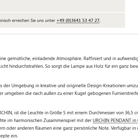
fonisch erreichen Sie uns unter
+49 (0)3641 53 47 27
.
 gemütliche, einladende Atmosphäre. Raffiniert und in aufwendig
ht hindurchstrahlen. So sorgt die Lampe aus Holz für ein ganz besond
 aus der Umgebung in kreative und originelle Design-Kreationen um
zer umgeben die nach außen zu einer Kugel gebogenen Furnierstreife
IN, ist die Leuchte in Größe S mit einem Durchmesser von 36,5 cm 
euchte im harmonischen Zusammenspiel mit der
URCHIN PENDANT in 
n oder anderen Räumen eine ganz persönliche Note. Verfügbar in de
epte ein.