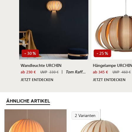
30
25
-
%
-
%
Wandleuchte URCHIN
Hängelampe URCHIN
|
Tom Raffield
ab 230 €
ab 345 €
UVP
330 €
UVP
460 €
JETZT ENTDECKEN
JETZT ENTDECKEN
ÄHNLICHE ARTIKEL
2 Varianten