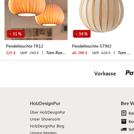
31
34
-
%
-
%
Pendelleuchte TR12
Pendelleuchte ST902
|
Tom Rossau
|
Tom Rossau
525 €
ab 290 €
UVP
760 €
UVP
420 €
Vorkasse
HolzDesignPur
Ihre V
Über HolzDesignPur
Ka
Unser Showroom
Ko
HolzDesignPur Blog
Sch
Unsere Marken