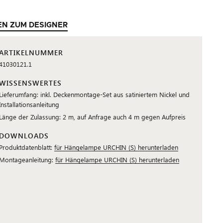
EN ZUM DESIGNER
ARTIKELNUMMER
41030121.1
WISSENSWERTES
Lieferumfang: inkl. Deckenmontage-Set aus satiniertem Nickel und
Installationsanleitung
Länge der Zulassung: 2 m, auf Anfrage auch 4 m gegen Aufpreis
DOWNLOADS
Produktdatenblatt:
für Hängelampe URCHIN (S) herunterladen
Montageanleitung:
für Hängelampe URCHIN (S) herunterladen