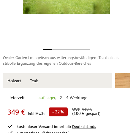
Ovaler Garten Loungetisch aus witterungsbeständigem Teakholz als
stilvolle Ergänzung des eigenen Outdoor-Bereiches
Holzart
Teak
Lieferzeit
auf Lager
, 2 - 4 Werktage
UVP
449 €
349 €
22
-
%
(100 € gespart)
inkl. MwSt.
kostenloser Versand innerhalb
Deutschlands
1-monatiges
Rückgaberecht