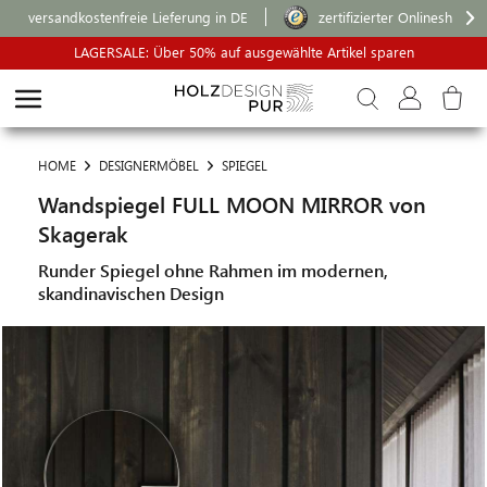
versandkostenfreie Lieferung in DE
zertifizierter Onlineshop
LAGERSALE: Über 50% auf ausgewählte Artikel sparen
HOME
DESIGNERMÖBEL
SPIEGEL
Wandspiegel FULL MOON MIRROR von
Skagerak
Runder Spiegel ohne Rahmen im modernen,
skandinavischen Design