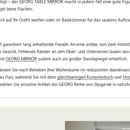
stigt – der GEORG TABLE MIRROR macht in jedem Fall eine gute Figu
el leere Flächen.
ick auf Ihr Outfit werfen oder im Badezimmer für das saubere Auft
arantiert lang anhaltende Freude. An eine antike, von zwei Holzstä
s Gesicht. Fehlende Ränder an den Ober- und Unterseiten lassen den 
ist
GEORG MIRROR
zudem auch als großer Standspiegel erhältlich.
zen Sie nach Belieben Ihre Wohnräume im reduzierten skandinavisc
s Flair, während Sie mit dem
gleichnamigen Konsolentisch
und
Ho
ählen Sie einzelne Artikel der GEORG Reihe von Skagerak in naturb