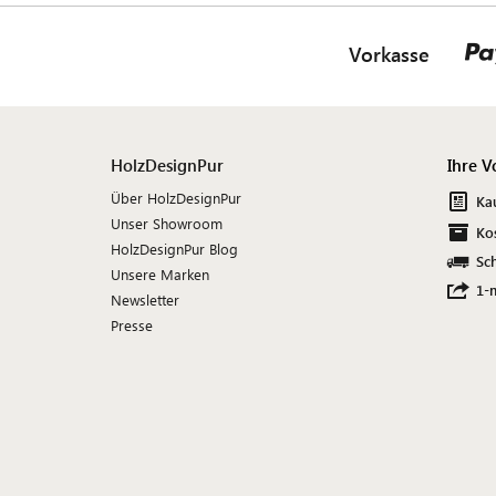
Vorkasse
HolzDesignPur
Ihre V
Über HolzDesignPur
Ka
Unser Showroom
Ko
HolzDesignPur Blog
Sch
Unsere Marken
1-
Newsletter
Presse