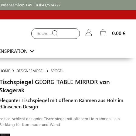
undenservice:
+49 (0)3641/534727
0,00 €
INSPIRATION
HOME
DESIGNERMÖBEL
SPIEGEL
Tischspiegel GEORG TABLE MIRROR von
Skagerak
Eleganter Tischspiegel mit offenem Rahmen aus Holz im
dänischen Design
zeitlos-schlicht designter Tischspiegel mit offenem Holzrahmen - ein
Blickfang für Kommode und Wand