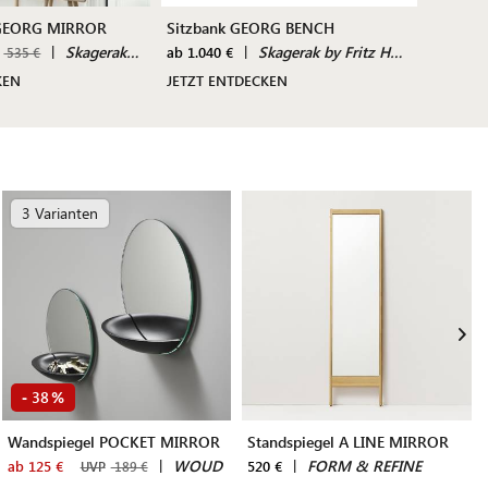
 GEORG MIRROR
Sitzbank GEORG BENCH
Schrei
|
Skagerak by Fritz Hansen
|
Skagerak by Fritz Hansen
ab 1.040 €
1.440 €
535 €
KEN
JETZT ENTDECKEN
JETZT 
3 Varianten
38
-
%
Wandspiegel POCKET MIRROR
Standspiegel A LINE MIRROR
|
WOUD
|
FORM & REFINE
ab 125 €
520 €
UVP
189 €