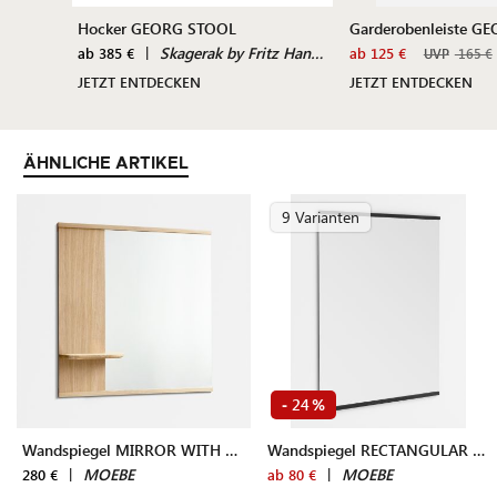
Hocker GEORG STOOL
Garderobenleiste G
|
Skagerak by Fritz Hansen
ab 385 €
ab 125 €
UVP
165 €
JETZT ENTDECKEN
JETZT ENTDECKEN
ÄHNLICHE ARTIKEL
9 Varianten
24
-
%
Wandspiegel MIRROR WITH A SHELF
Wandspiegel RECTANGULAR 50x70 cm
|
MOEBE
|
MOEBE
280 €
ab 80 €