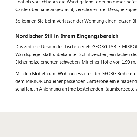
Egal ob vorsichtig an die Wand gelehnt oder an dieser befe
Garderobennähe angebracht, verschönert der Designer-Spieg
So können Sie beim Verlassen der Wohnung einen letzten Bl
Nordischer Stil in Ihrem Eingangsbereich
Das zeitlose Design des Tischspiegels GEORG TABLE MIRROR g
Wandspiegel statt unbekannter Schriftzeichen, ein lächelnde
Eichenholzelementen schweben. Mit einer Höhe von 1,90 m, 
Mit den Möbeln und Wohnaccessoires der GEORG Reihe ergän
dem MIRROR und einer passenden Garderobe ein einladende
schaffen. In Anlehnung an Ihre bestehenden Raumkonzepte w