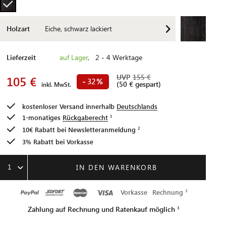
Holzart
Eiche, schwarz lackiert
Lieferzeit
auf Lager
, 2 - 4 Werktage
UVP
155 €
105 €
32
-
%
(50 € gespart)
inkl. MwSt.
kostenloser Versand innerhalb
Deutschlands
1-monatiges
Rückgaberecht
10€ Rabatt bei
Newsletteranmeldung
3% Rabatt bei Vorkasse
1
IN DEN WARENKORB
Vorkasse
Rechnung
Zahlung auf Rechnung und Ratenkauf möglich