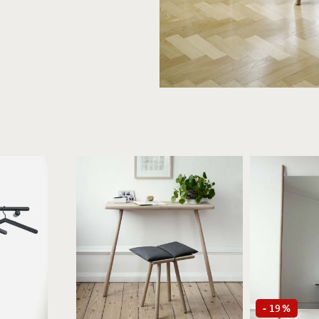
19
-
%