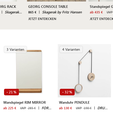
EORG RACK
GEORG CONSOLE TABLE
Standspiegel
|
Skagerak by Fritz Hansen
|
Skagerak by Fritz Hansen
865 €
ab 435 €
UVP
JETZT ENTDECKEN
JETZT ENTDEC
3 Varianten
4 Varianten
21
32
-
%
-
%
Wandspiegel RIM MIRROR
Wanduhr PENDULE
|
FORM & REFINE
|
DRUGEOT MANUFACTURE
ab 225 €
ab 130 €
UVP
285 €
UVP
190 €