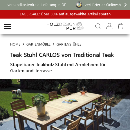
versandkostenfreie Lieferung in DE
zertifizierter Onlineshop
LAGERSALE: Über 50% auf ausgewählte Artikel sparen
HOME
GARTENMÖBEL
GARTENSTÜHLE
Teak Stuhl CARLOS von Traditional Teak
Stapelbarer Teakholz Stuhl mit Armlehnen für
Garten und Terrasse