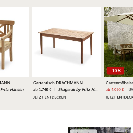
10
-
%
HMANN
Gartentisch DRACHMANN
Gartenmöbel
 Fritz Hansen
|
Skagerak by Fritz Hansen
ab 1.740 €
ab 4.050 €
U
JETZT ENTDECKEN
JETZT ENTDEC