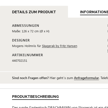
DETAILS ZUM PRODUKT
INFORMATION
ABMESSUNGEN
Maße: 126 x 72 cm (Ø x H)
DESIGNER
Mogens Holmriis für
Skagerak by Fritz Hansen
ARTIKELNUMMER
440702151
Sind noch Fragen offen?
Hier geht´s zum
Anfrageformular
. Tele
PRODUKTBESCHREIBUNG
Der runde Gartentisch DRACHMANN von Skagerak ist ein dänis