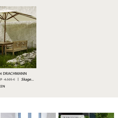
set DRACHMANN
|
Skagerak by Fritz Hansen
VP
4.505 €
KEN