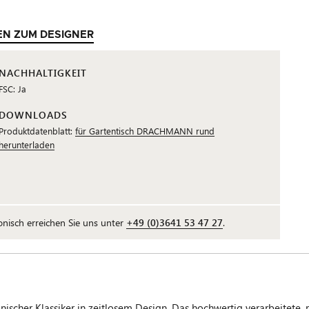
EN ZUM DESIGNER
NACHHALTIGKEIT
FSC: Ja
DOWNLOADS
Produktdatenblatt:
für Gartentisch DRACHMANN rund
herunterladen
fonisch erreichen Sie uns unter
+49 (0)3641 53 47 27
.
cher Klassiker in zeitlosem Design. Das hochwertig verarbeitete, 