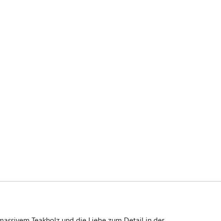
massivem Teakholz und die Liebe zum Detail in der