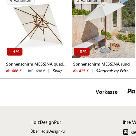
4 Varianten
5 Varianten
4
8
-
%
-
%
Sonnenschirm MESSINA quadratisch
Sonnenschirm MESSINA rund
|
Skagerak by Fritz Hansen
|
Skagerak by Fritz Hansen
ab 668 €
ab 425 €
UVP
698 €
Vorkasse
HolzDesignPur
Ihre V
Über HolzDesignPur
Ka