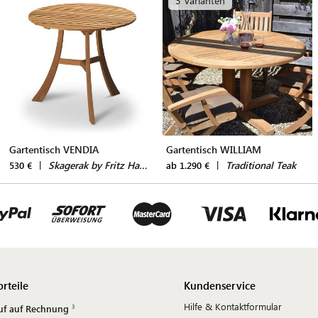
3 Varianten
Gartentisch VENDIA
Gartentisch WILLIAM
|
Skagerak by Fritz Hansen
|
Traditional Teak
530 €
ab 1.290 €
orteile
Kundenservice
Hilfe & Kontaktformular
uf auf Rechnung