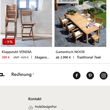
2 Varianten
9
-
%
Klappstuhl VENDIA
Gartentisch NOOR
|
Skagerak by Fritz Hansen
|
Traditional Teak
399 €
ab 2.990 €
UVP
439 €
Rechnung
Kontakt
HolzDesignPur