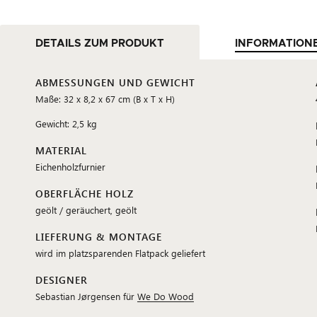
DETAILS ZUM PRODUKT
INFORMATION
ABMESSUNGEN UND GEWICHT
Maße: 32 x 8,2 x 67 cm (B x T x H)
Gewicht: 2,5 kg
MATERIAL
Eichenholzfurnier
OBERFLÄCHE HOLZ
geölt / geräuchert, geölt
LIEFERUNG & MONTAGE
wird im platzsparenden Flatpack geliefert
DESIGNER
Sebastian Jørgensen für
We Do Wood