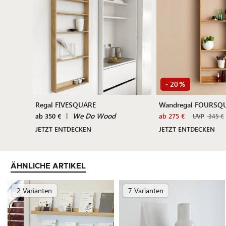
20
-
%
Regal FIVESQUARE
Wandregal FOURSQ
|
We Do Wood
ab 350 €
ab 275 €
UVP
345 €
JETZT ENTDECKEN
JETZT ENTDECKEN
ÄHNLICHE ARTIKEL
2 Varianten
7 Varianten