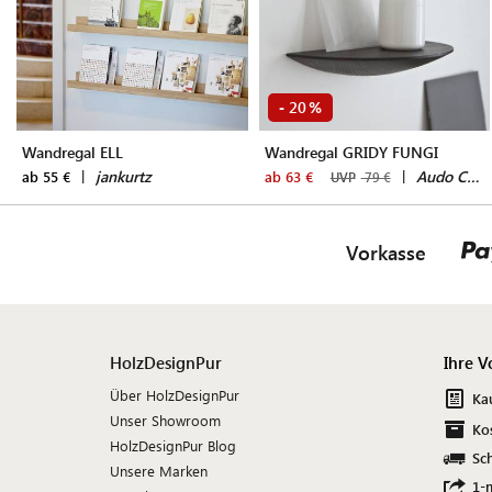
20
-
%
Wandregal ELL
Wandregal GRIDY FUNGI
|
jankurtz
|
Audo Copenhagen
ab 55 €
ab 63 €
UVP
79 €
Vorkasse
HolzDesignPur
Ihre V
Über HolzDesignPur
Ka
Unser Showroom
Ko
HolzDesignPur Blog
Sch
Unsere Marken
1-