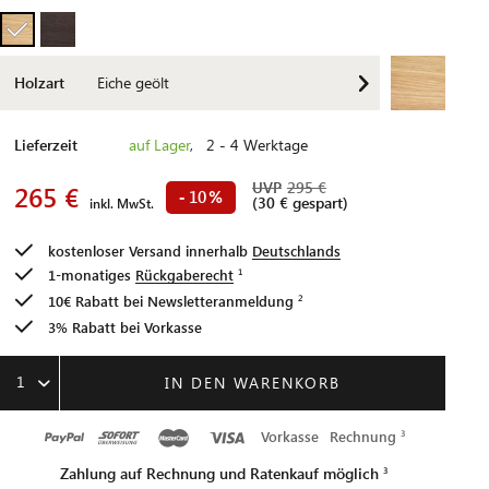
Holzart
Eiche geölt
Lieferzeit
auf Lager
, 2 - 4 Werktage
UVP
295 €
265 €
10
-
%
(30 € gespart)
inkl. MwSt.
kostenloser Versand innerhalb
Deutschlands
1-monatiges
Rückgaberecht
10€ Rabatt bei
Newsletteranmeldung
3% Rabatt bei Vorkasse
1
IN DEN WARENKORB
Vorkasse
Rechnung
Zahlung auf Rechnung und Ratenkauf möglich