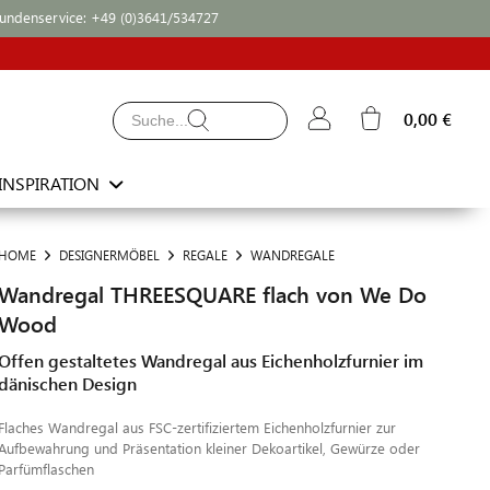
undenservice:
+49 (0)3641/534727
0,00 €
INSPIRATION
HOME
DESIGNERMÖBEL
REGALE
WANDREGALE
Wandregal THREESQUARE flach von We Do
Wood
Offen gestaltetes Wandregal aus Eichenholzfurnier im
dänischen Design
Flaches Wandregal aus FSC-zertifiziertem Eichenholzfurnier zur
Aufbewahrung und Präsentation kleiner Dekoartikel, Gewürze oder
Parfümflaschen