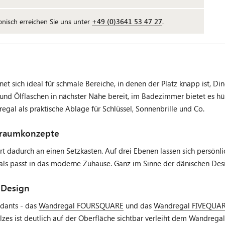
fonisch erreichen Sie uns unter
+49 (0)3641 53 47 27
.
ch ideal für schmale Bereiche, in denen der Platz knapp ist, Din
und Ölflaschen in nächster Nähe bereit, im Badezimmer bietet es h
al als praktische Ablage für Schlüssel, Sonnenbrille und Co.
nraumkonzepte
ert dadurch an einen Setzkasten. Auf drei Ebenen lassen sich persön
gals passt in das moderne Zuhause. Ganz im Sinne der dänischen D
 Design
ndants - das
Wandregal FOURSQUARE
und das
Wandregal FIVEQUA
s ist deutlich auf der Oberfläche sichtbar verleiht dem Wandregal