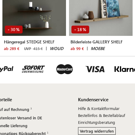
30
18
-
%
-
%
Hängeregal STEDGE SHELF
Bilderleiste GALLERY SHELF
|
WOUD
|
MOEBE
ab 289 €
ab 99 €
UVP
415 €
orteile
Kundenservice
Hilfe & Kontaktformular
uf auf Rechnung
Bestellinfos & Bestellablauf
stenloser Versand in DE
Einrichtungsberatung
nelle Lieferung
Vertrag widerrufen
monatiges Rückgaberecht