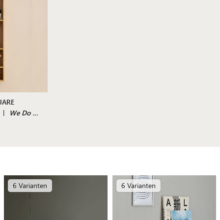
UARE
|
We Do Wood
6 Varianten
6 Varianten