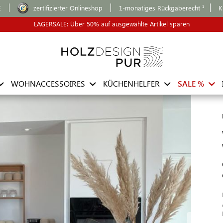
E
zertifizierter Onlineshop
1-monatiges Rückgaberecht
K
LAGERSALE: Über 50% auf ausgewählte Artikel sparen
WOHNACCESSOIRES
KÜCHENHELFER
SALE %