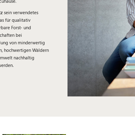
Zuhause.
tz
sein verwendetes
das für qualitativ
bare Forst- und
schaften bei
lung von minderwertig
en, hochwertigen Wäldern
Umwelt nachhaltig
werden.