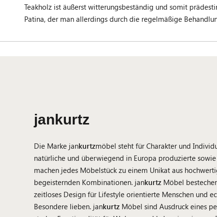
Teakholz ist äußerst witterungsbeständig und somit prädestini
Patina, der man allerdings durch die regelmäßige Behandlun
jankurtz
Die Marke jan
kurtz
möbel steht für Charakter und Individu
natürliche und überwiegend in Europa produzierte sowie 
machen jedes Möbelstück zu einem Unikat aus hochwertig
begeisternden Kombinationen. jan
kurtz
Möbel bestechen 
zeitloses Design für Lifestyle orientierte Menschen und ec
Besondere lieben. jan
kurtz
Möbel sind Ausdruck eines per