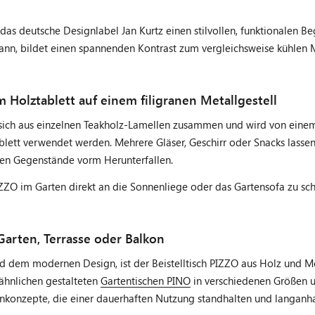
das deutsche Designlabel Jan Kurtz einen stilvollen, funktionalen Be
 kann, bildet einen spannenden Kontrast zum vergleichsweise kühlen 
 Holztablett auf einem filigranen Metallgestell
t sich aus einzelnen Teakholz-Lamellen zusammen und wird von einem 
ett verwendet werden. Mehrere Gläser, Geschirr oder Snacks lassen 
nen Gegenstände vorm Herunterfallen.
IZZO im Garten direkt an die Sonnenliege oder das Gartensofa zu sc
Garten, Terrasse oder Balkon
em modernen Design, ist der Beistelltisch PIZZO aus Holz und Meta
 ähnlichen gestalteten
Gartentischen PINO
in verschiedenen Größen
konzepte, die einer dauerhaften Nutzung standhalten und langanha