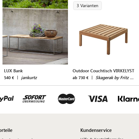
3 Varianten
LUX Bank
Outdoor Couchtisch VIRKELYST
|
jankurtz
|
Skagerak by Fritz Hansen
540 €
ab 730 €
orteile
Kundenservice