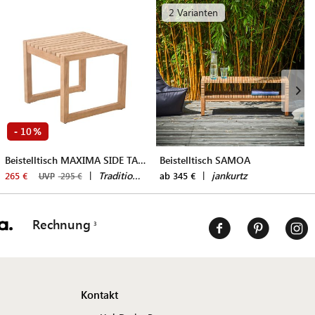
2 Varianten
10
-
%
Beistelltisch MAXIMA SIDE TABLE
Beistelltisch SAMOA
|
Traditional Teak
|
jankurtz
265 €
ab 345 €
UVP
295 €
Rechnung
Kontakt