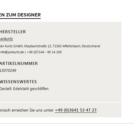
EN ZUM DESIGNER
HERSTELLER
jankurtz
Jan Kurtz GmbH, Maybachstraße 13, 71563 Affalterbach, Deutschland
info@jankurtz.de | +49 (0)7144 - 90 14 100
ARTIKELNUMMER
13070249
WISSENSWERTES
Gestell: Edelstahl geschliffen
fonisch erreichen Sie uns unter
+49 (0)3641 53 47 27
.