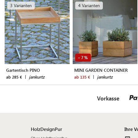
3 Varianten
4 Varianten
7
-
%
Gartentisch PINO
MINI GARDEN CONTAINER
|
jankurtz
|
jankurtz
ab 285 €
ab 135 €
Vorkasse
HolzDesignPur
Ihre V