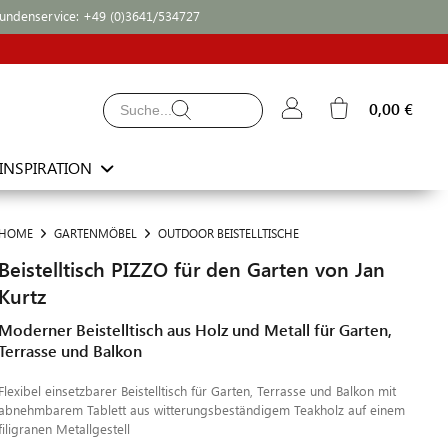
undenservice:
+49 (0)3641/534727
0,00 €
INSPIRATION
HOME
GARTENMÖBEL
OUTDOOR BEISTELLTISCHE
Beistelltisch PIZZO für den Garten von Jan
Kurtz
Moderner Beistelltisch aus Holz und Metall für Garten,
Terrasse und Balkon
Flexibel einsetzbarer Beistelltisch für Garten, Terrasse und Balkon mit
abnehmbarem Tablett aus witterungsbeständigem Teakholz auf einem
filigranen Metallgestell