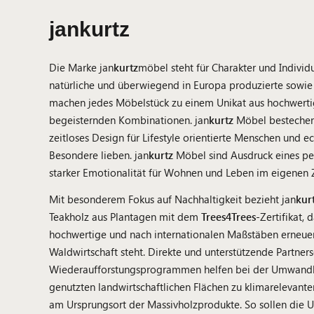
jankurtz
Die Marke jan
kurtz
möbel steht für Charakter und Individu
natürliche und überwiegend in Europa produzierte sowie 
machen jedes Möbelstück zu einem Unikat aus hochwertig
begeisternden Kombinationen. jan
kurtz
Möbel bestechen 
zeitloses Design für Lifestyle orientierte Menschen und ec
Besondere lieben. jan
kurtz
Möbel sind Ausdruck eines per
starker Emotionalität für Wohnen und Leben im eigenen 
Mit besonderem Fokus auf Nachhaltigkeit bezieht jan
kur
Teakholz aus Plantagen mit dem
Trees4Trees
-Zertifikat, 
hochwertige und nach internationalen Maßstäben erneuer
Waldwirtschaft steht. Direkte und unterstützende Partner
Wiederaufforstungsprogrammen helfen bei der Umwand
genutzten landwirtschaftlichen Flächen zu klimarelevant
am Ursprungsort der Massivholzprodukte. So sollen die 