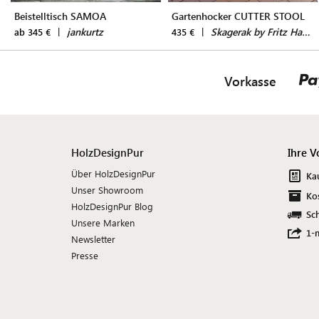
Beistelltisch SAMOA
Gartenhocker CUTTER STOOL
|
jankurtz
|
Skagerak by Fritz Hansen
ab 345 €
435 €
Vorkasse
HolzDesignPur
Ihre V
Über HolzDesignPur
Ka
Unser Showroom
Ko
HolzDesignPur Blog
Sch
Unsere Marken
1-
Newsletter
Presse