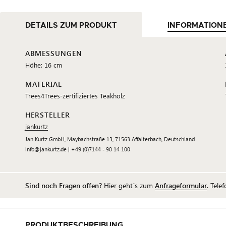
DETAILS ZUM PRODUKT
INFORMATION
ABMESSUNGEN
Höhe: 16 cm
MATERIAL
Trees4Trees-zertifiziertes Teakholz
HERSTELLER
jankurtz
Jan Kurtz GmbH, Maybachstraße 13, 71563 Affalterbach, Deutschland
info@jankurtz.de | +49 (0)7144 - 90 14 100
Sind noch Fragen offen?
Hier geht´s zum
Anfrageformular
. Tele
PRODUKTBESCHREIBUNG