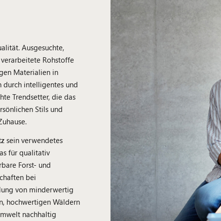
alität. Ausgesuchte,
verarbeitete Rohstoffe
en Materialien in
durch intelligentes und
hte Trendsetter, die das
sönlichen Stils und
Zuhause.
tz
sein verwendetes
das für qualitativ
bare Forst- und
schaften bei
lung von minderwertig
en, hochwertigen Wäldern
Umwelt nachhaltig