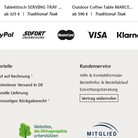
Tabletttisch SERVING TRAY WITH TRAY STAND
Outdoor Coffee Table MARCELLA
|
Traditional Teak
|
Traditional Teak
ab 325 €
ab 590 €
orteile
Kundenservice
Hilfe & Kontaktformular
uf auf Rechnung
Bestellinfos & Bestellablauf
stenloser Versand in DE
Einrichtungsberatung
nelle Lieferung
Vertrag widerrufen
monatiges Rückgaberecht