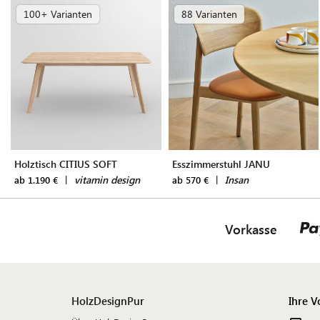
100+ Varianten
88 Varianten
Holztisch CITIUS SOFT
Esszimmerstuhl JANU
|
vitamin design
|
Insan
ab 1.190 €
ab 570 €
Vorkasse
HolzDesignPur
Ihre V