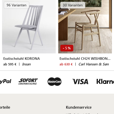
96 Varianten
30 Varianten
5
-
%
Esstischstuhl KORONA
Esstischstuhl CH24 WISHBONE CHAIR
|
Insan
|
Carl Hansen & Søn
ab 595 €
ab 630 €
orteile
Kundenservice