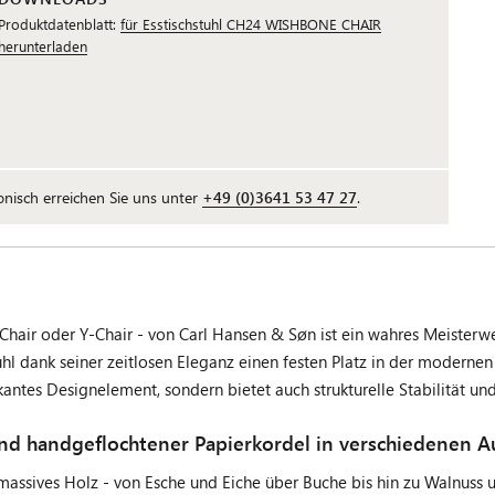
Produktdatenblatt:
für Esstischstuhl CH24 WISHBONE CHAIR
herunterladen
fonisch erreichen Sie uns unter
+49 (0)3641 53 47 27
.
Chair oder Y-Chair - von Carl Hansen & Søn ist ein wahres Meisterw
uhl dank seiner zeitlosen Eleganz einen festen Platz in der modernen
antes Designelement, sondern bietet auch strukturelle Stabilität un
nd handgeflochtener Papierkordel in verschiedenen 
 massives Holz - von Esche und Eiche über Buche bis hin zu Walnuss