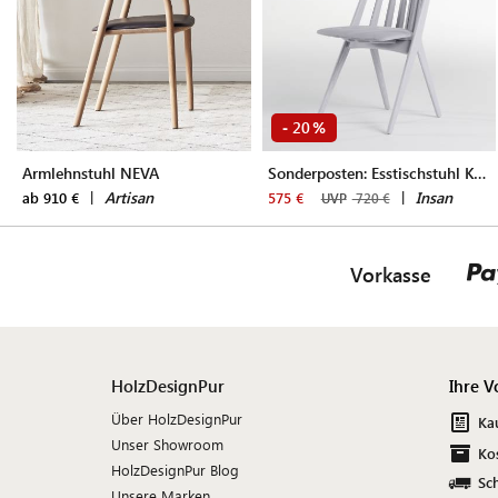
20
-
%
Armlehnstuhl NEVA
Sonderposten: Esstischstuhl KORONA
|
Artisan
|
Insan
ab 910 €
575 €
UVP
720 €
Vorkasse
HolzDesignPur
Ihre V
Über HolzDesignPur
Ka
Unser Showroom
Ko
HolzDesignPur Blog
Sch
Unsere Marken