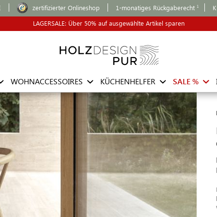
E
zertifizierter Onlineshop
1-monatiges Rückgaberecht
K
LAGERSALE: Über 50% auf ausgewählte Artikel sparen
WOHNACCESSOIRES
KÜCHENHELFER
SALE %