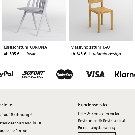
Esstischstuhl KORONA
Massivholzstuhl TAU
|
Insan
|
vitamin design
ab 595 €
ab 345 €
orteile
Kundenservice
Hilfe & Kontaktformular
uf auf Rechnung
Bestellinfos & Bestellablauf
stenloser Versand in DE
Einrichtungsberatung
nelle Lieferung