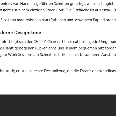
enteils von Hand ausgeführten Schritten gefertigt, was die Langlebi
teht aus einem einzigen Stück Holz. Die Sitzfläche ist aus etwa 1
m Sitz kann man zwischen naturfarbenen und schwarzen Papierkordel
oderne Designikone
rt fügt sich der CH24 Y-Chair nicht nur nahtlos in jede Umgebung e
er sanft gebogenen Rückenlehne und seinem bequemen Sitz fördert d
gere Work Sessions am Schreibtisch. Mit seiner besonderen Ausstrah
elstück; er ist eine echte Designikone, die die Essenz des skandinav