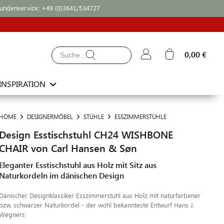
undenservice:
+49 (0)3641/534727
0,00 €
INSPIRATION
HOME
DESIGNERMÖBEL
STÜHLE
ESSZIMMERSTÜHLE
Design Esstischstuhl CH24 WISHBONE
CHAIR von Carl Hansen & Søn
Eleganter Esstischstuhl aus Holz mit Sitz aus
Naturkordeln im dänischen Design
Dänischer Designklassiker Esszimmerstuhl aus Holz mit naturfarbener
bzw. schwarzer Naturkordel - der wohl bekannteste Entwurf Hans J.
Wegners