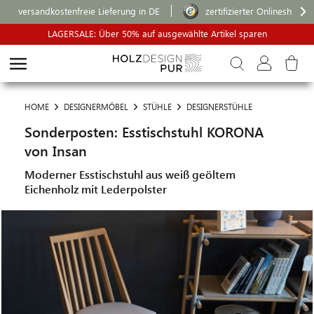
versandkostenfreie Lieferung in DE
zertifizierter Onlineshop
LAGERSALE: Über 50% auf ausgewählte Artikel sparen
HOME
DESIGNERMÖBEL
STÜHLE
DESIGNERSTÜHLE
Sonderposten: Esstischstuhl KORONA
von Insan
Moderner Esstischstuhl aus weiß geöltem
Eichenholz mit Lederpolster